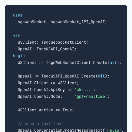
uses

  sgcWebSocket, sgcWebSocket_API_OpenAI;

var

  WSClient: TsgcWebSocketClient;

begin

  WSClient := TsgcWebSocketClient.Create(
nil
);

  OpenAI := TsgcWSAPI_OpenAI.Create(
nil
);

  OpenAI.Client := WSClient;

  OpenAI.OpenAI.ApiKey := 
'sk-...'
;

  OpenAI.OpenAI.Model  := 
'gpt-realtime'
;

  WSClient.Active := True;

// send a text turn
  OpenAI.ConversationCreateMessageText(
'Hello'
, 
'u