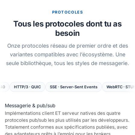
PROTOCOLES
Tous les protocoles dont tu as
besoin
Onze protocoles réseau de premier ordre et des
variantes compatibles avec l’écosystème. Une
seule bibliothèque, tous les styles de messagerie.
TP/3 · QUIC
SSE · Server-Sent Events
WebRTC · STUN / TURN / 
Messagerie & pub/sub
Implémentations client ET serveur natives des quatre
protocoles pub/sub les plus utilisés par les développeurs.
Totalement conformes aux spécifications publiées, avec
des adaptateurs prêts à l’emploi pour les brokers