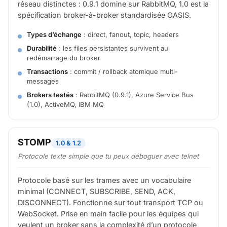
réseau distinctes : 0.9.1 domine sur RabbitMQ, 1.0 est la
spécification broker-à-broker standardisée OASIS.
Types d’échange
: direct, fanout, topic, headers
Durabilité
: les files persistantes survivent au
redémarrage du broker
Transactions
: commit / rollback atomique multi-
messages
Brokers testés
: RabbitMQ (0.9.1), Azure Service Bus
(1.0), ActiveMQ, IBM MQ
STOMP
1.0 & 1.2
Protocole texte simple que tu peux déboguer avec telnet
Protocole basé sur les trames avec un vocabulaire
minimal (CONNECT, SUBSCRIBE, SEND, ACK,
DISCONNECT). Fonctionne sur tout transport TCP ou
WebSocket. Prise en main facile pour les équipes qui
veulent un broker sans la complexité d’un protocole