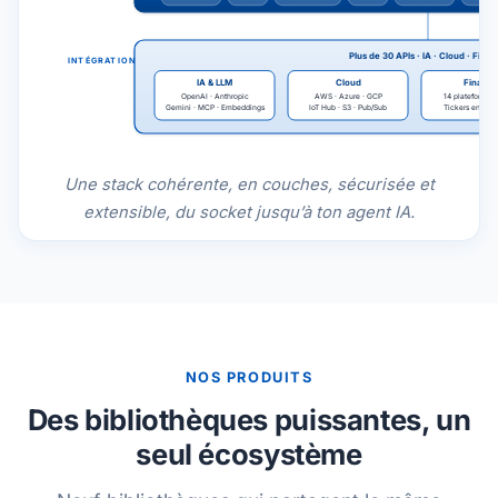
Plus de 30 APIs · IA · Cloud · Fina
INTÉGRATIONS
IA & LLM
Cloud
Financ
OpenAI · Anthropic
AWS · Azure · GCP
14 plateformes 
Gemini · MCP · Embeddings
IoT Hub · S3 · Pub/Sub
Tickers en temp
Une stack cohérente, en couches, sécurisée et
extensible, du socket jusqu’à ton agent IA.
NOS PRODUITS
Des bibliothèques puissantes, un
seul écosystème