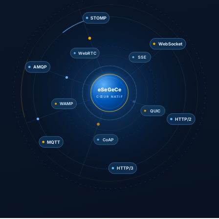
STOMP
SSE
AMQP
WebSocket
WebRTC
eSeGeCe
CŒUR NATIF
QUIC
WAMP
MQTT
HTTP/2
CoAP
HTTP/3