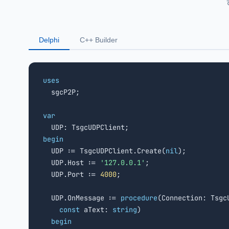
Delphi
C++ Builder
uses

  sgcP2P;

var
begin

  UDP := TsgcUDPClient.Create(
nil
);

  UDP.Host := 
'127.0.0.1'
;

  UDP.Port := 
4000
;

  UDP.OnMessage := 
procedure
(Connection: TsgcU
const
 aText: 
string
)

begin