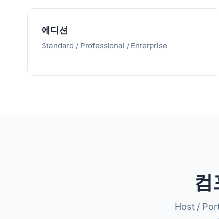
에디션
Standard / Professional / Enterprise
컴
Host / P