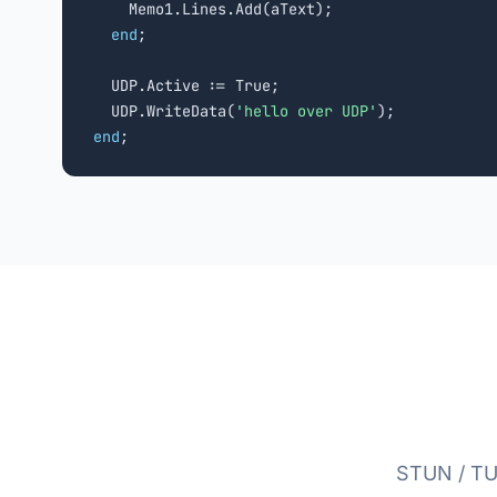
    Memo1.Lines.Add(aText);

end
;

  UDP.Active := True;

  UDP.WriteData(
'hello over UDP'
end
;
STUN / 