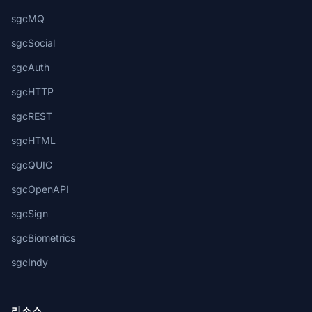
sgcMQ
sgcSocial
sgcAuth
sgcHTTP
sgcREST
sgcHTML
sgcQUIC
sgcOpenAPI
sgcSign
sgcBiometrics
sgcIndy
리소스