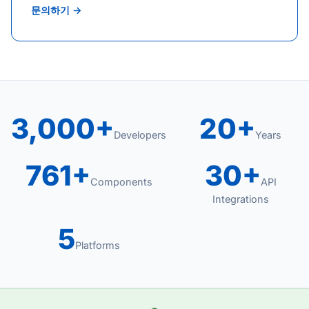
문의하기 →
3,000+
20+
Developers
Years
761+
30+
Components
API
Integrations
5
Platforms