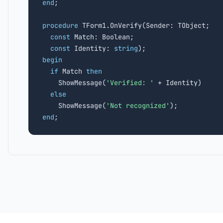
end
;

procedure
 TForm1.OnVerify(Sender: TObject;

const
 Match: Boolean;

const
 Identity: 
string
begin
if
 Match 
then
    ShowMessage(
'Verified: '
 + Identity)

else
    ShowMessage(
'Not recognized'
end
;