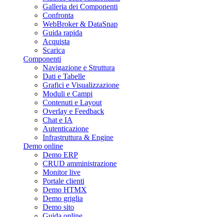
Galleria dei Componenti
Confronta
WebBroker & DataSnap
Guida rapida
Acquista
Scarica
Componenti
Navigazione e Struttura
Dati e Tabelle
Grafici e Visualizzazione
Moduli e Campi
Contenuti e Layout
Overlay e Feedback
Chat e IA
Autenticazione
Infrastruttura & Engine
Demo online
Demo ERP
CRUD amministrazione
Monitor live
Portale clienti
Demo HTMX
Demo griglia
Demo sito
Guida online