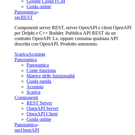
Google Cloud FCM
Guida online
Panoramica
sgcREST
Componenti server REST, server OpenAPI e client OpenAPI
per Delphi e C++ Builder. Pubblica API REST da un
contratto OpenAPI 3.x, oppure consuma qualsiasi API
descritta con OpenAPI. Prodotto autonomo.
Scarica
Acquista
Panoramica
Panoramica
Come funziona
Matrice delle funzionalità
Guida rapida
Acquista
Scarica
Componenti
REST Server
OpenAPI Server
OpenAPI Client
Guida online
Panoramica
sgcOpenAPI