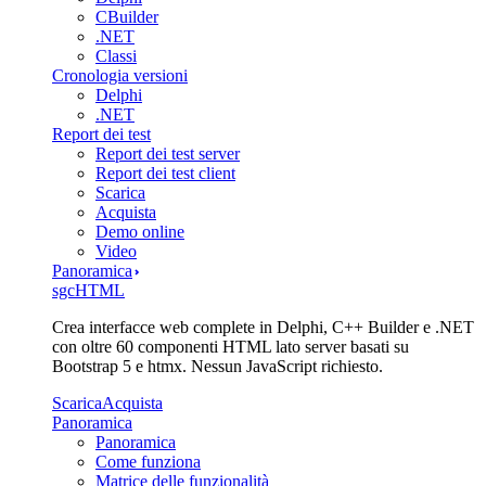
CBuilder
.NET
Classi
Cronologia versioni
Delphi
.NET
Report dei test
Report dei test server
Report dei test client
Scarica
Acquista
Demo online
Video
Panoramica
sgcHTML
Crea interfacce web complete in Delphi, C++ Builder e .NET
con oltre 60 componenti HTML lato server basati su
Bootstrap 5 e htmx. Nessun JavaScript richiesto.
Scarica
Acquista
Panoramica
Panoramica
Come funziona
Matrice delle funzionalità