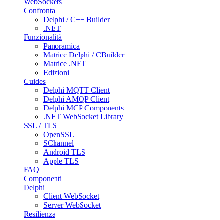
WebSockets
Confronta
Delphi / C++ Builder
.NET
Funzionalità
Panoramica
Matrice Delphi / CBuilder
Matrice .NET
Edizioni
Guides
Delphi MQTT Client
Delphi AMQP Client
Delphi MCP Components
.NET WebSocket Library
SSL / TLS
OpenSSL
SChannel
Android TLS
Apple TLS
FAQ
Componenti
Delphi
Client WebSocket
Server WebSocket
Resilienza