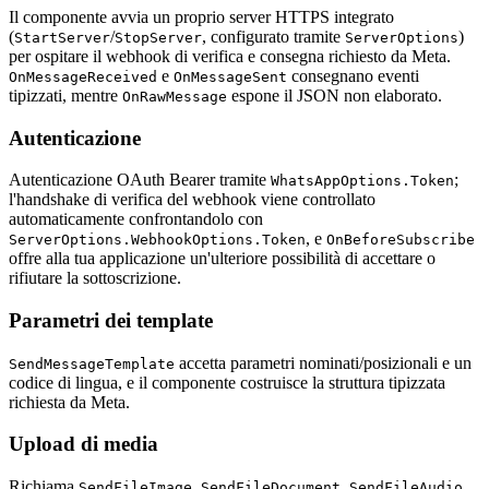
Il componente avvia un proprio server HTTPS integrato
(
/
, configurato tramite
)
StartServer
StopServer
ServerOptions
per ospitare il webhook di verifica e consegna richiesto da Meta.
e
consegnano eventi
OnMessageReceived
OnMessageSent
tipizzati, mentre
espone il JSON non elaborato.
OnRawMessage
Autenticazione
Autenticazione OAuth Bearer tramite
;
WhatsAppOptions.Token
l'handshake di verifica del webhook viene controllato
automaticamente confrontandolo con
, e
ServerOptions.WebhookOptions.Token
OnBeforeSubscribe
offre alla tua applicazione un'ulteriore possibilità di accettare o
rifiutare la sottoscrizione.
Parametri dei template
accetta parametri nominati/posizionali e un
SendMessageTemplate
codice di lingua, e il componente costruisce la struttura tipizzata
richiesta da Meta.
Upload di media
Richiama
,
,
,
SendFileImage
SendFileDocument
SendFileAudio