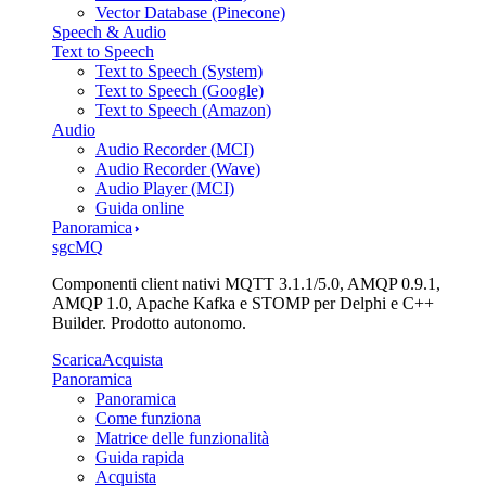
Vector Database (Pinecone)
Speech & Audio
Text to Speech
Text to Speech (System)
Text to Speech (Google)
Text to Speech (Amazon)
Audio
Audio Recorder (MCI)
Audio Recorder (Wave)
Audio Player (MCI)
Guida online
Panoramica
sgcMQ
Componenti client nativi MQTT 3.1.1/5.0, AMQP 0.9.1,
AMQP 1.0, Apache Kafka e STOMP per Delphi e C++
Builder. Prodotto autonomo.
Scarica
Acquista
Panoramica
Panoramica
Come funziona
Matrice delle funzionalità
Guida rapida
Acquista