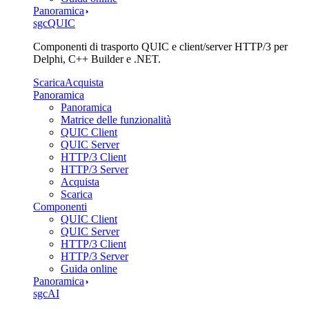
Panoramica
sgcQUIC
Componenti di trasporto QUIC e client/server HTTP/3 per
Delphi, C++ Builder e .NET.
Scarica
Acquista
Panoramica
Panoramica
Matrice delle funzionalità
QUIC Client
QUIC Server
HTTP/3 Client
HTTP/3 Server
Acquista
Scarica
Componenti
QUIC Client
QUIC Server
HTTP/3 Client
HTTP/3 Server
Guida online
Panoramica
sgcAI