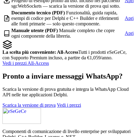
Progetto di esempio pronto all'uso. Incluso nel pacchetto
Apri
sgcWebSockets — scarica la versione di prova qui sotto.
Documento tecnico (PDF)
Funzionalità, guida rapida,
esempi di codice per Delphi e C++ Builder e riferimenti
Apri
alle fonti primarie — solo questo componente.
Manuale utente (PDF)
Manuale completo che copre
Apri
ogni componente della libreria.
La scelta più conveniente: All-Access
Tutti i prodotti eSeGeCe,
con Supporto Premium incluso, a partire da €1,059/anno.
Vedi i prezzi All-Access
Pronto a inviare messaggi WhatsApp?
Scarica la versione di prova gratuita e integra la WhatsApp Cloud
API nelle tue applicazioni Delphi.
Scarica la versione di prova
Vedi i prezzi
Componenti di comunicazione di livello enterprise per sviluppatori
Delphi, C++ Builder, Lazarus e .NET.