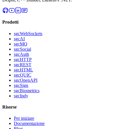
Prodotti
sgcWebSockets
sgcAI
sgcMQ
sgcSocial
sgcAuth
sgcHTTP
sgcREST
sgcHTML
sgcQUIC
sgcOpenAPI
sgcSign
sgcBiometrics
sgcIndy
Risorse
Per iniziare
Documentazione
Blog