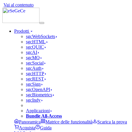
Vai al contenuto
Prodotti
sgcWebSockets
sgcHTML
sgcQUIC
sgcAI
sgcMQ
sgcSocial
sgcAuth
sgcHTTP
sgcREST
sgcSign
sgcOpenAPI
sgcBiometrics
sgcIndy
Applicazioni
Bundle All-Access
Panoramica
Matrice delle funzionalità
Scarica la prova
Acquista
Guida