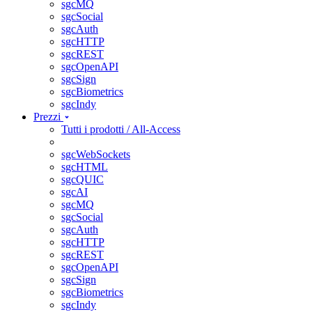
sgcMQ
sgcSocial
sgcAuth
sgcHTTP
sgcREST
sgcOpenAPI
sgcSign
sgcBiometrics
sgcIndy
Prezzi
Tutti i prodotti / All-Access
sgcWebSockets
sgcHTML
sgcQUIC
sgcAI
sgcMQ
sgcSocial
sgcAuth
sgcHTTP
sgcREST
sgcOpenAPI
sgcSign
sgcBiometrics
sgcIndy