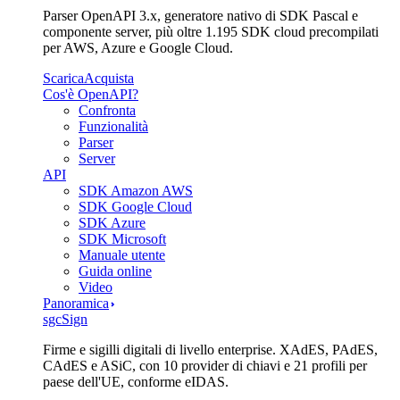
Parser OpenAPI 3.x, generatore nativo di SDK Pascal e
componente server, più oltre 1.195 SDK cloud precompilati
per AWS, Azure e Google Cloud.
Scarica
Acquista
Cos'è OpenAPI?
Confronta
Funzionalità
Parser
Server
API
SDK Amazon AWS
SDK Google Cloud
SDK Azure
SDK Microsoft
Manuale utente
Guida online
Video
Panoramica
sgcSign
Firme e sigilli digitali di livello enterprise. XAdES, PAdES,
CAdES e ASiC, con 10 provider di chiavi e 21 profili per
paese dell'UE, conforme eIDAS.