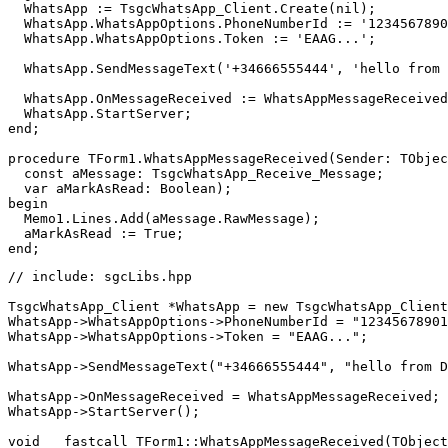

  WhatsApp := TsgcWhatsApp_Client.Create(
nil
);

  WhatsApp.WhatsAppOptions.PhoneNumberId := 
'1234567890
  WhatsApp.WhatsAppOptions.Token := 
'EAAG...'
;

  WhatsApp.SendMessageText(
'+34666555444'
, 
'hello from 
  WhatsApp.OnMessageReceived := WhatsAppMessageReceived
end
;

procedure
 TForm1.WhatsAppMessageReceived(Sender: TObjec
const
 aMessage: TsgcWhatsApp_Receive_Message;

var
begin

  Memo1.Lines.Add(aMessage.RawMessage);

  aMarkAsRead := 
True
end
;
// include: sgcLibs.hpp
TsgcWhatsApp_Client *WhatsApp = 
new
 TsgcWhatsApp_Client
WhatsApp->WhatsAppOptions->PhoneNumberId = 
"12345678901
WhatsApp->WhatsAppOptions->Token = 
"EAAG..."
;

WhatsApp->SendMessageText(
"+34666555444"
, 
"hello from D
WhatsApp->OnMessageReceived = WhatsAppMessageReceived;

WhatsApp->StartServer();

void
 __fastcall TForm1::WhatsAppMessageReceived(TObject