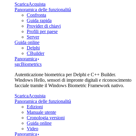
Scarica
Acquista
Panoramica delle funzionalità
Confronta
Guida rapida
Provider di chiavi
Profili per paese
Server
Guida online
Delphi
CBuilder
Panoramica
sgcBiometrics
Autenticazione biometrica per Delphi e C++ Builder.
Windows Hello, sensori di impronte digitali e riconoscimento
facciale tramite il Windows Biometric Framework nativo.
Scarica
Acquista
Panoramica delle funzionalità
Edizioni
Manuale utente
Cronologia versioni
Guida online
Video
Panoramica