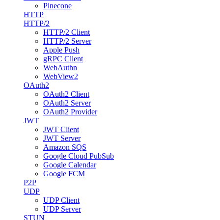
Pinecone
HTTP
HTTP/2
HTTP/2 Client
HTTP/2 Server
Apple Push
gRPC Client
WebAuthn
WebView2
OAuth2
OAuth2 Client
OAuth2 Server
OAuth2 Provider
JWT
JWT Client
JWT Server
Amazon SQS
Google Cloud PubSub
Google Calendar
Google FCM
P2P
UDP
UDP Client
UDP Server
STUN