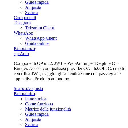
Guida rapida
Acquista
Scarica
Componenti
Telegram
Telegram Client
WhatsApp
WhatsApp Client
Guida online
Panoramica
sgcAuth
Componenti OAuth2, JWT e WebAuthn per Delphi e C++
Builder. Accedi con qualsiasi provider OAuth2/OIDC, emetti
e verifica JWT, e aggiungi l'autenticazione con passkey alle
app native. Prodotto autonomo.
Scarica
Acquista
Panoramica
Panoramica
Come funziona
Matrice delle funzionalità
Guida rapida
Acquista
Scarica