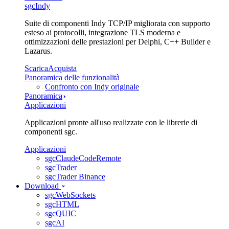
sgcIndy
Suite di componenti Indy TCP/IP migliorata con supporto
esteso ai protocolli, integrazione TLS moderna e
ottimizzazioni delle prestazioni per Delphi, C++ Builder e
Lazarus.
Scarica
Acquista
Panoramica delle funzionalità
Confronto con Indy originale
Panoramica
Applicazioni
Applicazioni pronte all'uso realizzate con le librerie di
componenti sgc.
Applicazioni
sgcClaudeCodeRemote
sgcTrader
sgcTrader Binance
Download
sgcWebSockets
sgcHTML
sgcQUIC
sgcAI