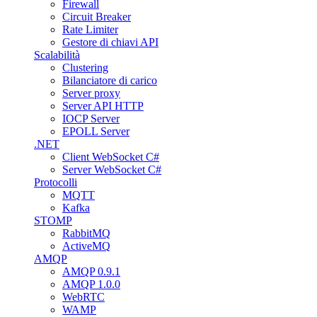
Firewall
Circuit Breaker
Rate Limiter
Gestore di chiavi API
Scalabilità
Clustering
Bilanciatore di carico
Server proxy
Server API HTTP
IOCP Server
EPOLL Server
.NET
Client WebSocket C#
Server WebSocket C#
Protocolli
MQTT
Kafka
STOMP
RabbitMQ
ActiveMQ
AMQP
AMQP 0.9.1
AMQP 1.0.0
WebRTC
WAMP