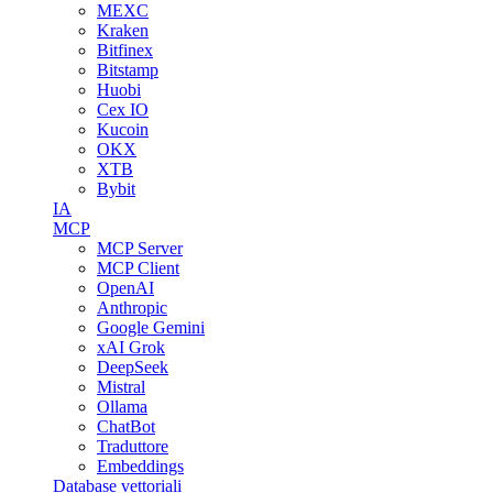
MEXC
Kraken
Bitfinex
Bitstamp
Huobi
Cex IO
Kucoin
OKX
XTB
Bybit
IA
MCP
MCP Server
MCP Client
OpenAI
Anthropic
Google Gemini
xAI Grok
DeepSeek
Mistral
Ollama
ChatBot
Traduttore
Embeddings
Database vettoriali