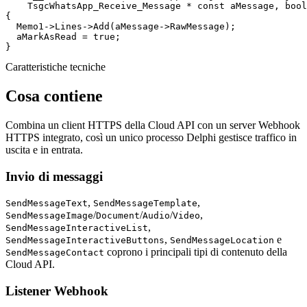
    TsgcWhatsApp_Receive_Message * 
const
 aMessage, 
bool
{

  Memo1->Lines->Add(aMessage->RawMessage);

  aMarkAsRead = 
true
;

}
Caratteristiche tecniche
Cosa contiene
Combina un client HTTPS della Cloud API con un server Webhook
HTTPS integrato, così un unico processo Delphi gestisce traffico in
uscita e in entrata.
Invio di messaggi
,
,
SendMessageText
SendMessageTemplate
/
/
/
,
SendMessageImage
Document
Audio
Video
,
SendMessageInteractiveList
,
e
SendMessageInteractiveButtons
SendMessageLocation
coprono i principali tipi di contenuto della
SendMessageContact
Cloud API.
Listener Webhook