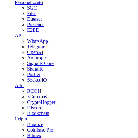
Personalizzato
SGC
Files
Dataset
Presence
E2EE
API
WhatsApp
Telegram
OpenAI
Anthropic
SignalR Core
SignalR
Pusher
Socket.IO
Altri
RCON
3Commas
CryptoHopper
Discord
Blockchain
Cripto
Binance
Coinbase Pro
Bitmex