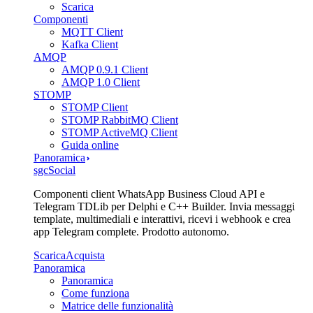
Scarica
Componenti
MQTT Client
Kafka Client
AMQP
AMQP 0.9.1 Client
AMQP 1.0 Client
STOMP
STOMP Client
STOMP RabbitMQ Client
STOMP ActiveMQ Client
Guida online
Panoramica
sgcSocial
Componenti client WhatsApp Business Cloud API e
Telegram TDLib per Delphi e C++ Builder. Invia messaggi
template, multimediali e interattivi, ricevi i webhook e crea
app Telegram complete. Prodotto autonomo.
Scarica
Acquista
Panoramica
Panoramica
Come funziona
Matrice delle funzionalità