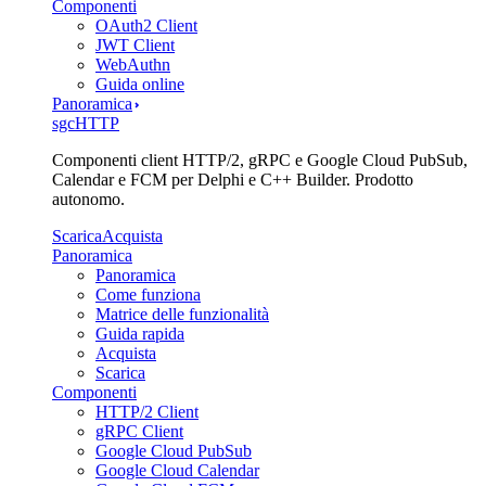
Componenti
OAuth2 Client
JWT Client
WebAuthn
Guida online
Panoramica
sgcHTTP
Componenti client HTTP/2, gRPC e Google Cloud PubSub,
Calendar e FCM per Delphi e C++ Builder. Prodotto
autonomo.
Scarica
Acquista
Panoramica
Panoramica
Come funziona
Matrice delle funzionalità
Guida rapida
Acquista
Scarica
Componenti
HTTP/2 Client
gRPC Client
Google Cloud PubSub
Google Cloud Calendar