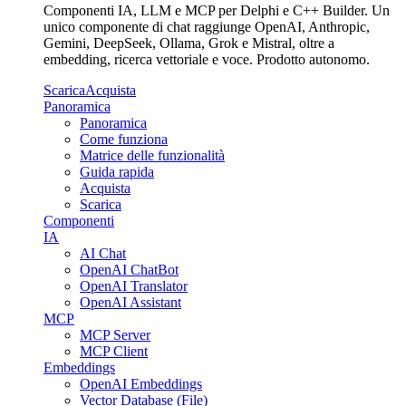
Componenti IA, LLM e MCP per Delphi e C++ Builder. Un
unico componente di chat raggiunge OpenAI, Anthropic,
Gemini, DeepSeek, Ollama, Grok e Mistral, oltre a
embedding, ricerca vettoriale e voce. Prodotto autonomo.
Scarica
Acquista
Panoramica
Panoramica
Come funziona
Matrice delle funzionalità
Guida rapida
Acquista
Scarica
Componenti
IA
AI Chat
OpenAI ChatBot
OpenAI Translator
OpenAI Assistant
MCP
MCP Server
MCP Client
Embeddings
OpenAI Embeddings
Vector Database (File)