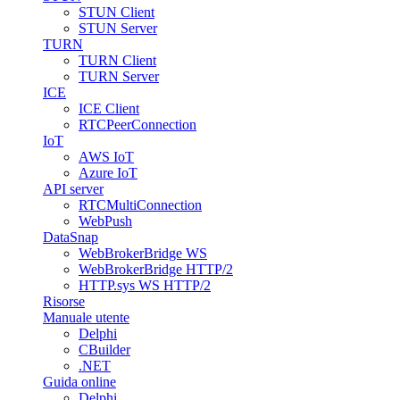
STUN Client
STUN Server
TURN
TURN Client
TURN Server
ICE
ICE Client
RTCPeerConnection
IoT
AWS IoT
Azure IoT
API server
RTCMultiConnection
WebPush
DataSnap
WebBrokerBridge WS
WebBrokerBridge HTTP/2
HTTP.sys WS HTTP/2
Risorse
Manuale utente
Delphi
CBuilder
.NET
Guida online
Delphi