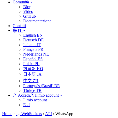
Comunità
Blog
Video
GitHub
Documentazione
Contatti
IT
English
EN
Deutsch
DE
Italiano
IT
Français
FR
Nederlands
NL
Español
ES
Polski
PL
한국어
KO
日本語
JA
中文
ZH
Português (Brasil)
BR
Türkçe
TR
Accedi
Il mio account
Il mio account
Esci
Home
›
sgcWebSockets
›
API
›
WhatsApp