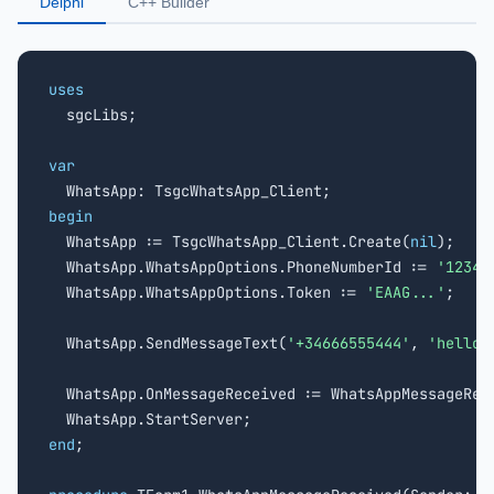
Delphi
C++ Builder
uses

  sgcLibs;

var
begin

  WhatsApp := TsgcWhatsApp_Client.Create(
nil
);

  WhatsApp.WhatsAppOptions.PhoneNumberId := 
'12345
  WhatsApp.WhatsAppOptions.Token := 
'EAAG...'
;

  WhatsApp.SendMessageText(
'+34666555444'
, 
'hello 
  WhatsApp.OnMessageReceived := WhatsAppMessageRece
end
;
