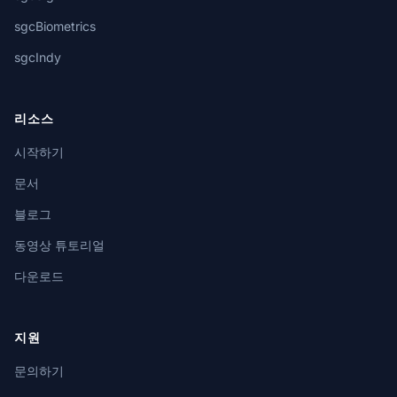
sgcBiometrics
sgcIndy
리소스
시작하기
문서
블로그
동영상 튜토리얼
다운로드
지원
문의하기