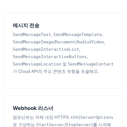
메시지 전송
,
,
SendMessageText
SendMessageTemplate
/
/
/
,
SendMessageImage
Document
Audio
Video
,
SendMessageInteractiveList
,
SendMessageInteractiveButtons
및
SendMessageLocation
SendMessageContact
가 Cloud API의 주요 콘텐츠 유형을 포괄해요.
Webhook 리스너
컴포넌트는 자체 내장 HTTPS 서버(
ServerOptions
로 구성하는
/
)를 시작해
StartServer
StopServer