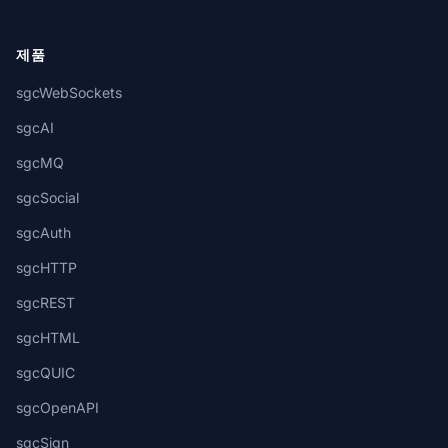
제품
sgcWebSockets
sgcAI
sgcMQ
sgcSocial
sgcAuth
sgcHTTP
sgcREST
sgcHTML
sgcQUIC
sgcOpenAPI
sgcSign