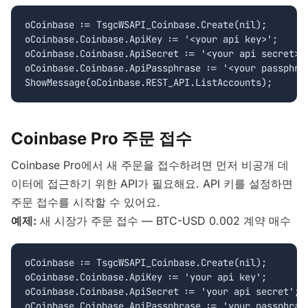
oCoinbase := TsgcWSAPI_Coinbase.Create(nil);

oCoinbase.Coinbase.ApiKey := '<your api key>';

oCoinbase.Coinbase.ApiSecret := '<your api secret>';
oCoinbase.Coinbase.ApiPassphrase := '<your passphras
Coinbase Pro 주문 접수
Coinbase Pro에서 새 주문을 접수하려면 먼저 비공개 데
이터에 접근하기 위한 API가 필요해요. API 키를 설정하면
주문 접수를 시작할 수 있어요.
예제:
새 시장가 주문 접수 — BTC-USD 0.002 계약 매수
oCoinbase := TsgcWSAPI_Coinbase.Create(nil);

oCoinbase.Coinbase.ApiKey := 'your api key';

oCoinbase.Coinbase.ApiSecret := 'your api secret';

oCoinbase.Coinbase.ApiPassphrase := 'your passphrase