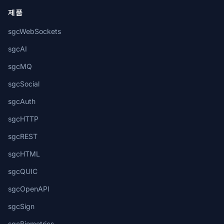
제품
sgcWebSockets
sgcAI
sgcMQ
sgcSocial
sgcAuth
sgcHTTP
sgcREST
sgcHTML
sgcQUIC
sgcOpenAPI
sgcSign
sgcBiometrics