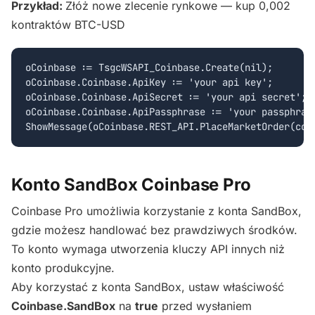
Przykład:
Złóż nowe zlecenie rynkowe — kup 0,002
kontraktów BTC-USD
oCoinbase := TsgcWSAPI_Coinbase.Create(nil);

oCoinbase.Coinbase.ApiKey := 'your api key';

oCoinbase.Coinbase.ApiSecret := 'your api secret';

oCoinbase.Coinbase.ApiPassphrase := 'your passphrase
Konto SandBox Coinbase Pro
Coinbase Pro umożliwia korzystanie z konta SandBox,
gdzie możesz handlować bez prawdziwych środków.
To konto wymaga utworzenia kluczy API innych niż
konto produkcyjne.
Aby korzystać z konta SandBox, ustaw właściwość
Coinbase.SandBox
na
true
przed wysłaniem