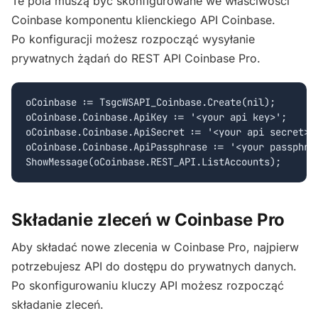
Te pola muszą być skonfigurowane we właściwości
Coinbase komponentu klienckiego API Coinbase.
Po konfiguracji możesz rozpocząć wysyłanie
prywatnych żądań do REST API Coinbase Pro.
oCoinbase := TsgcWSAPI_Coinbase.Create(nil);

oCoinbase.Coinbase.ApiKey := '<your api key>';

oCoinbase.Coinbase.ApiSecret := '<your api secret>';
oCoinbase.Coinbase.ApiPassphrase := '<your passphras
Składanie zleceń w Coinbase Pro
Aby składać nowe zlecenia w Coinbase Pro, najpierw
potrzebujesz API do dostępu do prywatnych danych.
Po skonfigurowaniu kluczy API możesz rozpocząć
składanie zleceń.