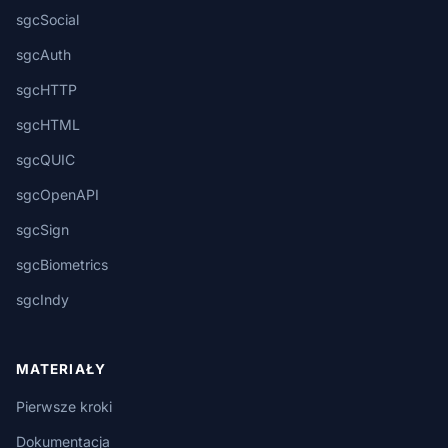
sgcSocial
sgcAuth
sgcHTTP
sgcHTML
sgcQUIC
sgcOpenAPI
sgcSign
sgcBiometrics
sgcIndy
MATERIAŁY
Pierwsze kroki
Dokumentacja