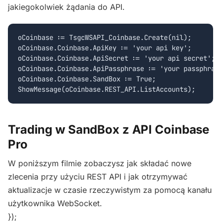
jakiegokolwiek żądania do API.
oCoinbase := TsgcWSAPI_Coinbase.Create(nil);

oCoinbase.Coinbase.ApiKey := 'your api key';

oCoinbase.Coinbase.ApiSecret := 'your api secret';

oCoinbase.Coinbase.ApiPassphrase := 'your passphrase
oCoinbase.Coinbase.SandBox := True;

Trading w SandBox z API Coinbase
Pro
W poniższym filmie zobaczysz jak składać nowe
zlecenia przy użyciu REST API i jak otrzymywać
aktualizacje w czasie rzeczywistym za pomocą kanału
użytkownika WebSocket.
});