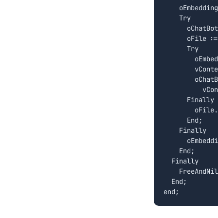
    oEmbedding
    Try

      oChatBot
      oFile :=
      Try

        oEmbed
        vConte
        oChatB
          vCon
      Finally

        oFile.
      End;

    Finally

      oEmbeddi
    End;

  Finally

    FreeAndNil
  End;
