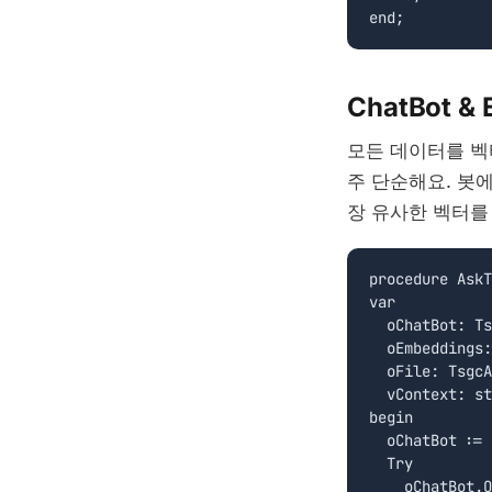
ChatBot &
모든 데이터를 벡
주 단순해요. 봇
장 유사한 벡터를
procedure AskT
var

  oChatBot: Ts
  oEmbeddings:
  oFile: TsgcA
  vContext: st
begin

  oChatBot := 
  Try

    oChatBot.O