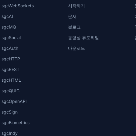
sgcWebSockets
시작하기
sgcAI
문서
sgcMQ
블로그
sgcSocial
동영상 튜토리얼
sgcAuth
다운로드
sgcHTTP
sgcREST
sgcHTML
sgcQUIC
sgcOpenAPI
sgcSign
sgcBiometrics
sgcIndy