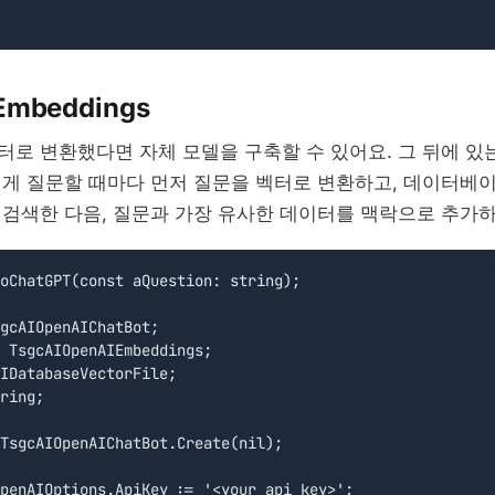
 Embeddings
터로 변환했다면 자체 모델을 구축할 수 있어요. 그 뒤에 있
에게 질문할 때마다 먼저 질문을 벡터로 변환하고, 데이터베
 검색한 다음, 질문과 가장 유사한 데이터를 맥락으로 추가하
oChatGPT(const aQuestion: string);

gcAIOpenAIChatBot;

 TsgcAIOpenAIEmbeddings;

IDatabaseVectorFile;  

ring;

TsgcAIOpenAIChatBot.Create(nil);

penAIOptions.ApiKey := '<your api key>';
