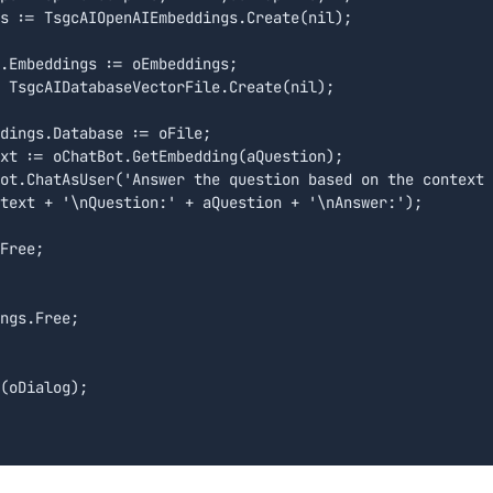
s := TsgcAIOpenAIEmbeddings.Create(nil);

.Embeddings := oEmbeddings;

 TsgcAIDatabaseVectorFile.Create(nil);

dings.Database := oFile;

xt := oChatBot.GetEmbedding(aQuestion);

ot.ChatAsUser('Answer the question based on the context 
text + '\nQuestion:' + aQuestion + '\nAnswer:');

Free;

ngs.Free;

(oDialog);
