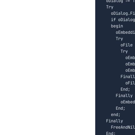
  oDialog := T
  Try

    oDialog.Fi
    if oDialog
    begin

      oEmbeddi
      Try

        oFile 
        Try

          oEmb
          oEmb
          oEmb
        Finall
          oFil
        End;

      Finally

        oEmbed
      End;

    end;

  Finally

    FreeAndNil
  End;
