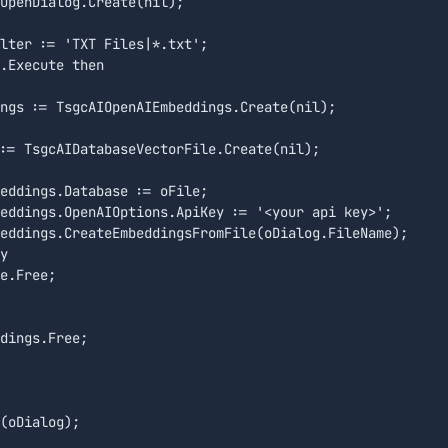
OpenDialog.Create(nil);

lter := 'TXT Files|*.txt';

.Execute then

ngs := TsgcAIOpenAIEmbeddings.Create(nil);

:= TsgcAIDatabaseVectorFile.Create(nil);

eddings.Database := oFile;

eddings.OpenAIOptions.ApiKey := '<your api key>';

eddings.CreateEmbeddingsFromFile(oDialog.FileName);

y

e.Free;

dings.Free;

(oDialog);
