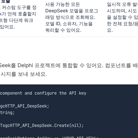
 호출
사용 가능한 모든
일시적 오류 발
a로 커스텀 도구를 정
DeepSeek 모델을 프로그
시도하며, 시도
ek가 언제 호출할지
래밍 방식으로 조회해요.
을 설정할 수 
트형 다단계 워크
모델 ID, 소유자, 기능을
한 전체 요청/
 있어요.
쿼리할 수 있어요.
요.
pSeek를 Delphi 프로젝트에 통합할 수 있어요. 컴포넌트를 
메시지를 보내 보세요.
component and configure the API key

gcHTTP_API_DeepSeek;

tring;

TsgcHTTP_API_DeepSeek.Create(nil);
