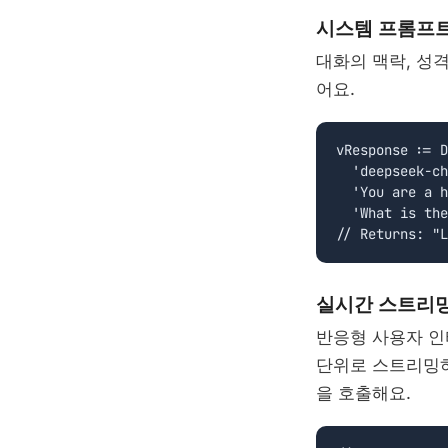
시스템 프롬프
대화의 맥락, 성격
어요.
vResponse := D
  'deepseek-ch
  'You are a h
  'What is the
// Returns: "L
실시간 스트리
반응형 사용자 인터페
단위로 스트리밍
을 호출해요.