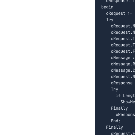
  oResponse: T
begin

  oRequest := 
  Try

    oRequest.M
    oRequest.M
    oRequest.T
    oRequest.T
    oRequest.F
    oMessage :
    oMessage.R
    oMessage.C
    oRequest.M
    oResponse 
    Try

      if Lengt
        ShowMe
    Finally

      oRespons
    End;

  Finally

    oRequest.F