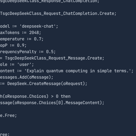
sgcDeepSeekClass_Response_ChatCompletion;

TsgcDeepSeekClass_Request_ChatCompletion.Create;

odel := 'deepseek-chat';

axTokens := 2048;

emperature := 0.7;

opP := 0.9;

requencyPenalty := 0.5;

= TsgcDeepSeekClass_Request_Message.Create;

ole := 'user';

ontent := 'Explain quantum computing in simple terms.';

essages.Add(oMessage);

:= DeepSeek.CreateMessage(oRequest);

h(oResponse.Choices) > 0 then

ssage(oResponse.Choices[0].MessageContent);

e.Free;

ree;
