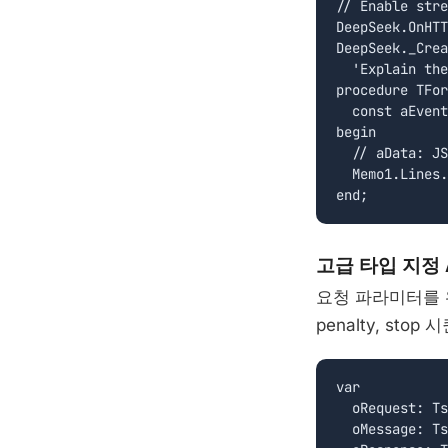
// Enable stre
DeepSeek.OnHTT
DeepSeek._Crea
  'Explain the
procedure TFor
  const aEvent
begin

  // aData: JS
  Memo1.Lines.
end;
고급 타입 지정 
요청 파라미터를 완전히
penalty, st
var

  oRequest: Ts
  oMessage: Ts