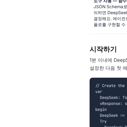
도구 사용 — 함수
JSON Schem
의하면 DeepSe
결정해요. 에이전
플로를 구현할 수
시작하기
1분 이내에 Dee
설정한 다음 첫 
// Create the 
var

  DeepSeek: Ts
  vResponse: s
begin

  DeepSeek := 
  Try
