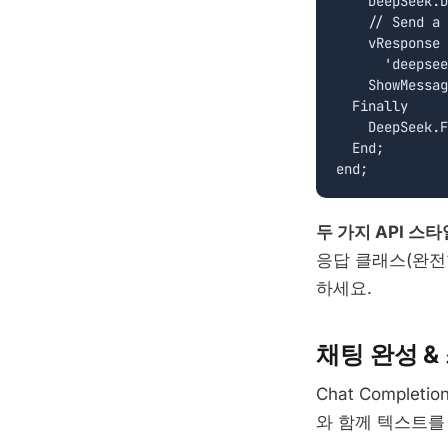
    DeepSeek.D
    // Send a 
    vResponse 
      'deepsee
    ShowMessag
  Finally

    DeepSeek.F
  End;

end;
두 가지 API 스타
응답 클래스(완전
하세요.
채팅 완성 &
Chat Comple
와 함께 텍스트를