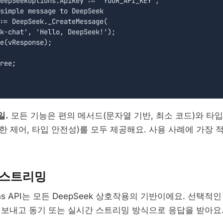
eepSeekOptions.ApiKey := 'YOUR_API_KEY';

simple message to DeepSeek

:= DeepSeek._CreateMessage(

k-chat', 'Hello, DeepSeek!');

e(vResponse);

ree;

일.
모든 기능은 편의 메서드(문자열 기반, 최소 코드)와 타입
한 제어, 타입 안전성)를 모두 제공해요. 사용 사례에 가장 
 스트리밍
tions API는 모든 DeepSeek 상호작용의 기반이에요. 선택
 보내고 동기 또는 실시간 스트리밍 방식으로 응답을 받아요