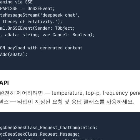
aming via SSE

PAPISSE := OnSSEEvent;

teMessageStream('deepseek-chat',

 theory of relativity.');

m1.OnSSEEvent(Sender: TObject;

, aData: string; var Cancel: Boolean);

ON payload with generated content

Add(aData);

API
 제어하려면 — temperature, top-p, frequency penalt
op 시퀀스 — 타입이 지정된 요청 및 응답 클래스를 사용하세요.
gcDeepSeekClass_Request_ChatCompletion;

gcDeepSeekClass_Request_Message;
