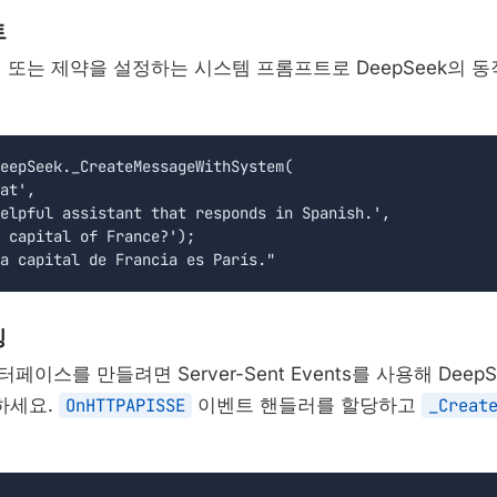
트
 또는 제약을 설정하는 시스템 프롬프트로 DeepSeek의 동
eepSeek._CreateMessageWithSystem(

at',

elpful assistant that responds in Spanish.',

 capital of France?');

a capital de Francia es París."
밍
이스를 만들려면 Server-Sent Events를 사용해 Deep
하세요.
OnHTTPAPISSE
이벤트 핸들러를 할당하고
_Creat