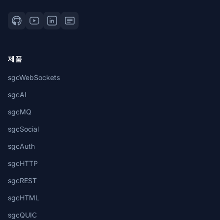
제품
sgcWebSockets
sgcAI
sgcMQ
sgcSocial
sgcAuth
sgcHTTP
sgcREST
sgcHTML
sgcQUIC