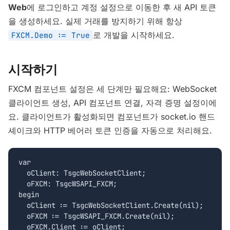
Web
에 로그인하고 계정 설정으로 이동한 후 새 API 토큰
을 생성하세요. 실제 거래를 방지하기 위해 항상
로 개발을 시작하세요.
FXCM.Demo := True
시작하기
FXCM 컴포넌트 설정은 세 단계만 필요해요: WebSocket
클라이언트 생성, API 컴포넌트 연결, 자격 증명 설정이에
요. 클라이언트가 활성화되면 컴포넌트가 socket.io 핸드
셰이크와 HTTP 베어러 토큰 인증을 자동으로 처리해요.
var

  oClient: TsgcWebSocketClient;

  oFXCM: TsgcWSAPI_FXCM;

begin

  oClient := TsgcWebSocketClient.Create(nil);

  oFXCM := TsgcWSAPI_FXCM.Create(nil);

  oFXCM.Client := oClient;
