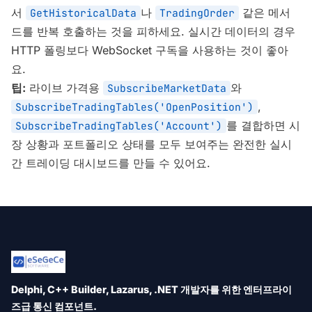
서
나
같은 메서
GetHistoricalData
TradingOrder
드를 반복 호출하는 것을 피하세요. 실시간 데이터의 경우
HTTP 폴링보다 WebSocket 구독을 사용하는 것이 좋아
요.
팁:
라이브 가격용
와
SubscribeMarketData
,
SubscribeTradingTables('OpenPosition')
를 결합하면 시
SubscribeTradingTables('Account')
장 상황과 포트폴리오 상태를 모두 보여주는 완전한 실시
간 트레이딩 대시보드를 만들 수 있어요.
Delphi, C++ Builder, Lazarus, .NET 개발자를 위한 엔터프라이
즈급 통신 컴포넌트.