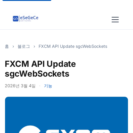
홈
›
블로그
›
FXCM API Update sgcWebSockets
FXCM API Update
sgcWebSockets
2026년 3월 4일
·
기능