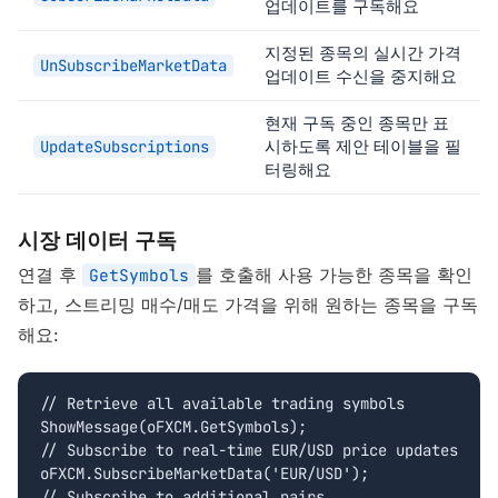
업데이트를 구독해요
지정된 종목의 실시간 가격
UnSubscribeMarketData
업데이트 수신을 중지해요
현재 구독 중인 종목만 표
시하도록 제안 테이블을 필
UpdateSubscriptions
터링해요
시장 데이터 구독
연결 후
를 호출해 사용 가능한 종목을 확인
GetSymbols
하고, 스트리밍 매수/매도 가격을 위해 원하는 종목을 구독
해요:
// Retrieve all available trading symbols

ShowMessage(oFXCM.GetSymbols);

// Subscribe to real-time EUR/USD price updates

oFXCM.SubscribeMarketData('EUR/USD');

// Subscribe to additional pairs
