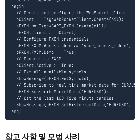
begin

  // Create and configure the WebSocket client

  oClient := TsgcWebSocketClient.Create(nil);

  oFXCM := TsgcWSAPI_FXCM.Create(nil);

  oFXCM.Client := oClient;

  // Configure FXCM credentials

  oFXCM.FXCM.AccessToken := 'your_access_token';

  oFXCM.FXCM.Demo := True;

  // Connect to FXCM

  oClient.Active := True;

  // Get all available symbols

  ShowMessage(oFXCM.GetSymbols);

  // Subscribe to real-time market data for EUR/USD

  oFXCM.SubscribeMarketData('EUR/USD');

  // Get the last 100 five-minute candles

  ShowMessage(oFXCM.GetHistoricalData('EUR/USD', 'm5
end;
참고 사항 및 모범 사례