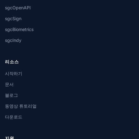
sgcOpenAPI
sgcSign
sgcBiometrics
sgcIndy
리소스
시작하기
문서
블로그
동영상 튜토리얼
다운로드
지원