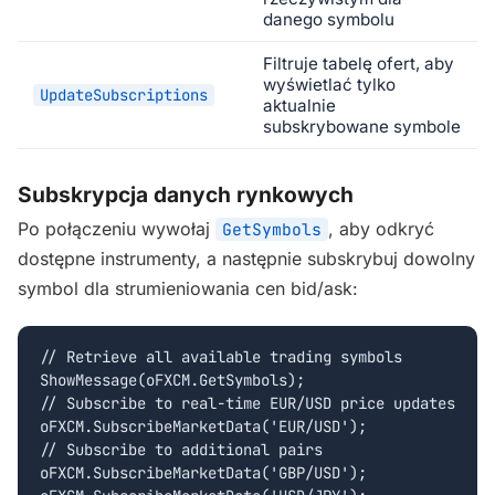
danego symbolu
Filtruje tabelę ofert, aby
wyświetlać tylko
UpdateSubscriptions
aktualnie
subskrybowane symbole
Subskrypcja danych rynkowych
Po połączeniu wywołaj
, aby odkryć
GetSymbols
dostępne instrumenty, a następnie subskrybuj dowolny
symbol dla strumieniowania cen bid/ask:
// Retrieve all available trading symbols

ShowMessage(oFXCM.GetSymbols);

// Subscribe to real-time EUR/USD price updates

oFXCM.SubscribeMarketData('EUR/USD');

// Subscribe to additional pairs

oFXCM.SubscribeMarketData('GBP/USD');
