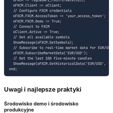
  oFXCM.Client := oClient;

  // Configure FXCM credentials

  oFXCM.FXCM.AccessToken := 'your_access_token';

  oFXCM.FXCM.Demo := True;

  // Connect to FXCM

  oClient.Active := True;

  // Get all available symbols

  ShowMessage(oFXCM.GetSymbols);

  // Subscribe to real-time market data for EUR/USD

  oFXCM.SubscribeMarketData('EUR/USD');

  // Get the last 100 five-minute candles

  ShowMessage(oFXCM.GetHistoricalData('EUR/USD', 'm5
end;
Uwagi i najlepsze praktyki
Środowisko demo i środowisko
produkcyjne