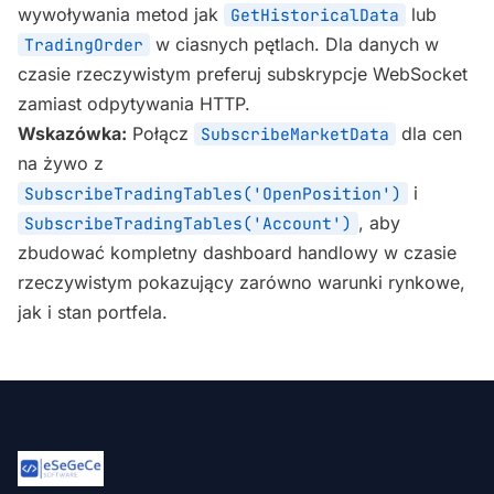
wywoływania metod jak
lub
GetHistoricalData
w ciasnych pętlach. Dla danych w
TradingOrder
czasie rzeczywistym preferuj subskrypcje WebSocket
zamiast odpytywania HTTP.
Wskazówka:
Połącz
dla cen
SubscribeMarketData
na żywo z
i
SubscribeTradingTables('OpenPosition')
, aby
SubscribeTradingTables('Account')
zbudować kompletny dashboard handlowy w czasie
rzeczywistym pokazujący zarówno warunki rynkowe,
jak i stan portfela.