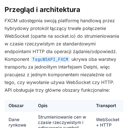
Przegląd i architektura
FXCM udostępnia swoją platformę handlową przez
hybrydowy protokół łączący trwałe połączenie
WebSocket (oparte na socket.io) do strumieniowania
w czasie rzeczywistym ze standardowymi
endpointami HTTP dla operacji żądanie/odpowiedź.
Komponent
ukrywa oba warstwy
TsgcWSAPI_FXCM
transportu za jednolitym interfejsem Delphi, więc
pracujesz z jednym komponentem niezależnie od
tego, czy wywołanie używa WebSocket czy HTTP.
API obsługuje trzy główne obszary funkcjonalne:
Obszar
Opis
Transport
Strumieniowanie cen w
Dane
WebSocket
czasie rzeczywistym i
rynkowe
+ HTTP
odkrywanie symboli