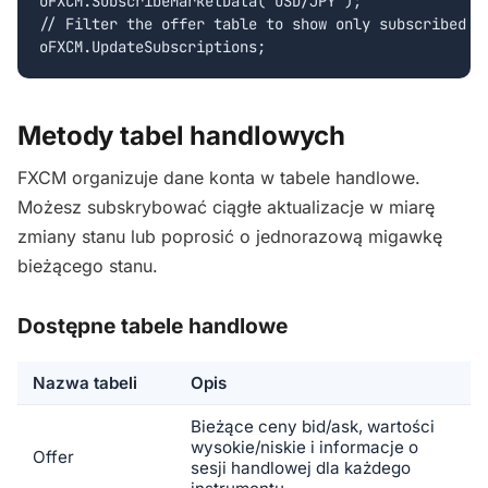
oFXCM.SubscribeMarketData('USD/JPY');

// Filter the offer table to show only subscribed sy
oFXCM.UpdateSubscriptions;
Metody tabel handlowych
FXCM organizuje dane konta w tabele handlowe.
Możesz subskrybować ciągłe aktualizacje w miarę
zmiany stanu lub poprosić o jednorazową migawkę
bieżącego stanu.
Dostępne tabele handlowe
Nazwa tabeli
Opis
Bieżące ceny bid/ask, wartości
wysokie/niskie i informacje o
Offer
sesji handlowej dla każdego