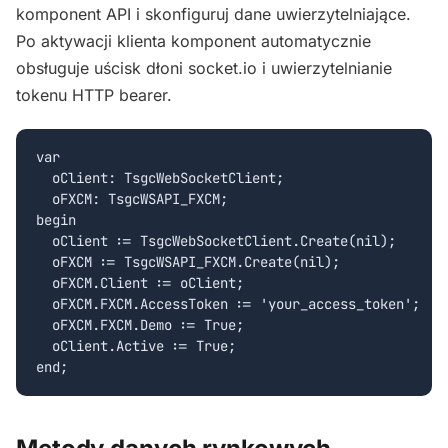
komponent API i skonfiguruj dane uwierzytelniające.
Po aktywacji klienta komponent automatycznie
obsługuje uścisk dłoni socket.io i uwierzytelnianie
tokenu HTTP bearer.
var

  oClient: TsgcWebSocketClient;

  oFXCM: TsgcWSAPI_FXCM;

begin

  oClient := TsgcWebSocketClient.Create(nil);

  oFXCM := TsgcWSAPI_FXCM.Create(nil);

  oFXCM.Client := oClient;

  oFXCM.FXCM.AccessToken := 'your_access_token';

  oFXCM.FXCM.Demo := True;

  oClient.Active := True;

end;