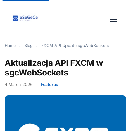
Home
›
Blog
›
FXCM API Update sgcWebSockets
Aktualizacja API FXCM w
sgcWebSockets
4 March 2026
·
Features