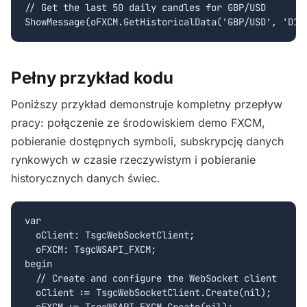
// Get the last 50 daily candles for GBP/USD

ShowMessage(oFXCM.GetHistoricalData('GBP/USD', 'D1'
Pełny przykład kodu
Poniższy przykład demonstruje kompletny przepływ
pracy: połączenie ze środowiskiem demo FXCM,
pobieranie dostępnych symboli, subskrypcję danych
rynkowych w czasie rzeczywistym i pobieranie
historycznych danych świec.
var

  oClient: TsgcWebSocketClient;

  oFXCM: TsgcWSAPI_FXCM;

begin

  // Create and configure the WebSocket client

  oClient := TsgcWebSocketClient.Create(nil);

  oFXCM := TsgcWSAPI_FXCM.Create(nil);
