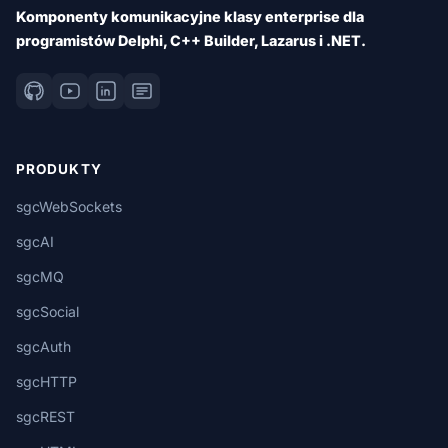
Komponenty komunikacyjne klasy enterprise dla
programistów Delphi, C++ Builder, Lazarus i .NET.
PRODUKTY
sgcWebSockets
sgcAI
sgcMQ
sgcSocial
sgcAuth
sgcHTTP
sgcREST