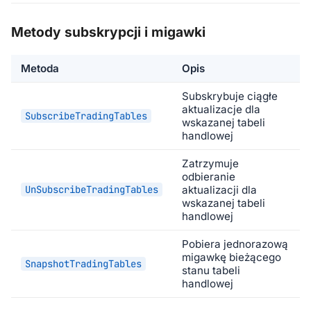
Metody subskrypcji i migawki
Metoda
Opis
Subskrybuje ciągłe
aktualizacje dla
SubscribeTradingTables
wskazanej tabeli
handlowej
Zatrzymuje
odbieranie
UnSubscribeTradingTables
aktualizacji dla
wskazanej tabeli
handlowej
Pobiera jednorazową
migawkę bieżącego
SnapshotTradingTables
stanu tabeli
handlowej