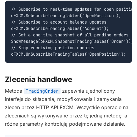
// Subscribe to real-time updates for open positions
oFXCM.SubscribeTradingTables('OpenPosition');

// Subscribe to account balance updates

oFXCM.SubscribeTradingTables('Account');

// Get a one-time snapshot of all pending orders

ShowMessage(oFXCM.SnapshotTradingTables('Order'));

// Stop receiving position updates

oFXCM.UnSubscribeTradingTables('OpenPosition');
Zlecenia handlowe
Metoda
zapewnia ujednolicony
TradingOrder
interfejs do składania, modyfikowania i zamykania
zleceń przez HTTP API FXCM. Wszystkie operacje na
zleceniach są wykonywane przez tę jedną metodę, a
różne parametry kontrolują podejmowane działanie.