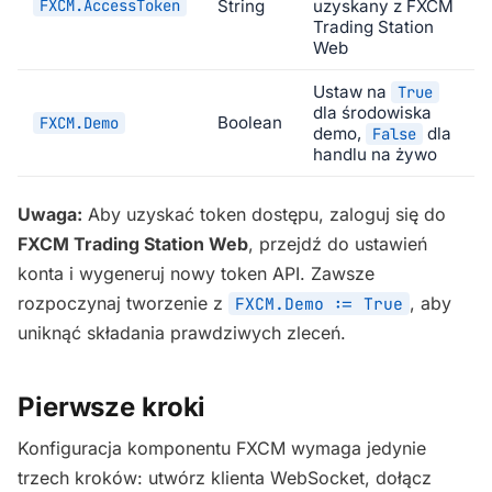
FXCM.AccessToken
String
uzyskany z FXCM
Trading Station
Web
Ustaw na
True
dla środowiska
Boolean
FXCM.Demo
demo,
dla
False
handlu na żywo
Uwaga:
Aby uzyskać token dostępu, zaloguj się do
FXCM Trading Station Web
, przejdź do ustawień
konta i wygeneruj nowy token API. Zawsze
rozpoczynaj tworzenie z
, aby
FXCM.Demo := True
uniknąć składania prawdziwych zleceń.
Pierwsze kroki
Konfiguracja komponentu FXCM wymaga jedynie
trzech kroków: utwórz klienta WebSocket, dołącz