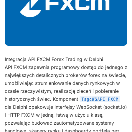
Integracja API FXCM Forex Trading w Delphi
API FXCM zapewnia programowy dostęp do jednego z
największych detalicznych brokerów forex na świecie,
umożliwiając strumieniowanie danych rynkowych w
czasie rzeczywistym, realizację zleceń i pobieranie
historycznych świec. Komponent
TsgcWSAPI_FXCM
dla Delphi opakowuje interfejsy WebSocket (socket.io)
i HTTP FXCM w jedną, łatwą w użyciu klasę,
pozwalając budować zautomatyzowane systemy
handlowe, skanery rynku i dashboardy portfela bez