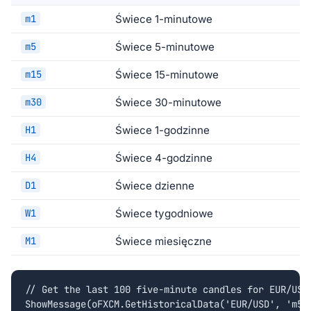
m1
Świece 1-minutowe
m5
Świece 5-minutowe
m15
Świece 15-minutowe
m30
Świece 30-minutowe
H1
Świece 1-godzinne
H4
Świece 4-godzinne
D1
Świece dzienne
W1
Świece tygodniowe
M1
Świece miesięczne
// Get the last 100 five-minute candles for EUR/USD

ShowMessage(oFXCM.GetHistoricalData('EUR/USD', 'm5',