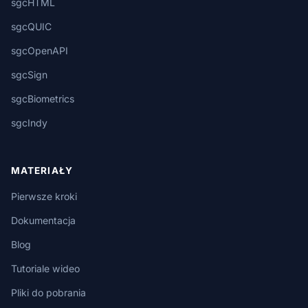
sgcHTML
sgcQUIC
sgcOpenAPI
sgcSign
sgcBiometrics
sgcIndy
MATERIAŁY
Pierwsze kroki
Dokumentacja
Blog
Tutoriale wideo
Pliki do pobrania