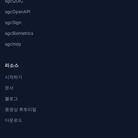
sgcQUIC
sgcOpenAPI
sgcSign
sgcBiometrics
sgcIndy
리소스
시작하기
문서
블로그
동영상 튜토리얼
다운로드