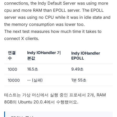
connections, the Indy Default Server was using more
cpu and more RAM than EPOLL server.
The EPOLL
serv
er was using no CPU while it was in idle state and
the memory consumption was lower too.
The next test measures how much time it takes to
connect X clients.
연결
Indy IOHandler 기
Indy IOHandler
수
본값
EPOLL
16.5초
9.49초
1000
-- (실패)
1분 55초
10000
테스트는 가상 머신에서 실행 중인 프로세서 2개, RAM
8GB의 Ubuntu 20.0.4에서 수행됐어요.