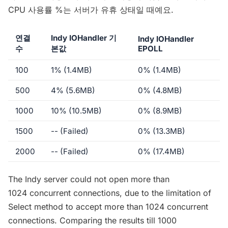
CPU 사용률 %는 서버가 유휴 상태일 때예요.
연결
Indy IOHandler 기
Indy IOHandler
수
본값
EPOLL
100
1% (1.4MB)
0% (1.4MB)
500
4% (5.6MB)
0% (4.8MB)
1000
10% (10.5MB)
0% (8.9MB)
1500
-- (Failed)
0% (13.3MB)
2000
-- (Failed)
0% (17.4MB)
The Indy server could not open more than
1024 concurrent connections, due to the limitation of
Select method to accept more than 1024 concurrent
connections. Comparing the results till 1000