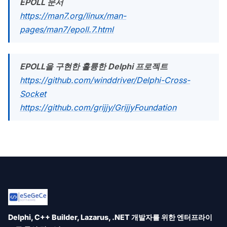
EPOLL 문서
https://man7.org/linux/man-
pages/man7/epoll.7.html
EPOLL을 구현한 훌륭한 Delphi 프로젝트
https://github.com/winddriver/Delphi-Cross-
Socket
https://github.com/grijjy/GrijjyFoundation
Delphi, C++ Builder, Lazarus, .NET 개발자를 위한 엔터프라이