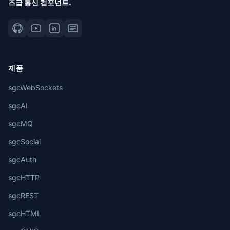
즈급 통신 컴포넌트.
제품
sgcWebSockets
sgcAI
sgcMQ
sgcSocial
sgcAuth
sgcHTTP
sgcREST
sgcHTML