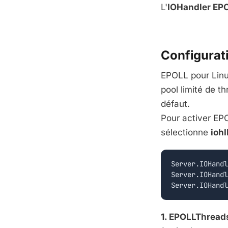
L'
IOHandler EP
Configurat
EPOLL pour Linu
pool limité de t
défaut.
Pour activer EPO
sélectionne
ioh
Server.IOHandl
Server.IOHandl
1. EPOLLThread