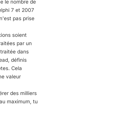
que le nombre de
lphi 7 et 2007
n'est pas prise
xions soient
raitées par un
traitée dans
ead, définis
tes. Cela
ne valeur
rer des milliers
 au maximum, tu