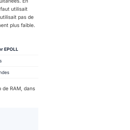
ultanées. En
ut utilisait
utilisait pas de
ent plus faible.
er EPOLL
s
ondes
Go de RAM, dans