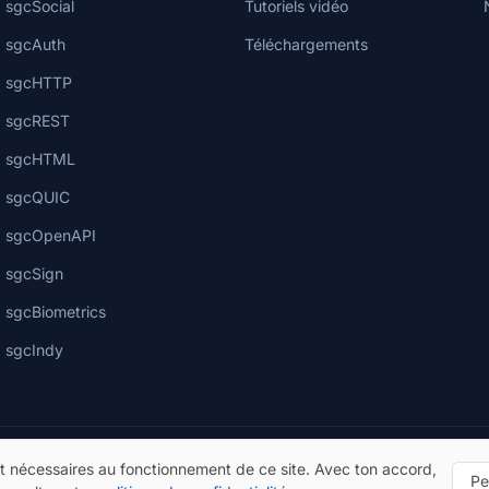
sgcSocial
Tutoriels vidéo
sgcAuth
Téléchargements
sgcHTTP
sgcREST
sgcHTML
sgcQUIC
sgcOpenAPI
sgcSign
sgcBiometrics
sgcIndy
t nécessaires au fonctionnement de ce site. Avec ton accord,
Pe