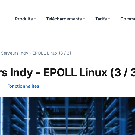
Produits
Téléchargements
Tarifs
Commu
Serveurs Indy - EPOLL Linux (3 / 3)
s Indy - EPOLL Linux (3 / 
·
Fonctionnalités