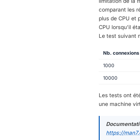
limitation de l
comparant les ré
plus de CPU et 
CPU lorsqu'il ét
Le test suivant 
Nb. connexions
1000
10000
Les tests ont é
une machine virt
Documentati
https://man7