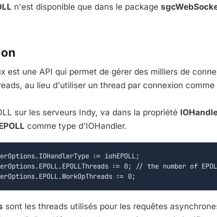
OLL
n'est disponible que dans le package
sgcWebSocket
ion
x est une API qui permet de gérer des milliers de conn
hreads, au lieu d'utiliser un thread par connexion comme I
LL sur les serveurs Indy, va dans la propriété
IOHandle
IEPOLL
comme type d'IOHandler.
erOptions.IOHandlerType := iohEPOLL;

erOptions.EPOLL.EPOLLThreads := 0; // the number of EPOL
s
sont les threads utilisés pour les requêtes asynchron