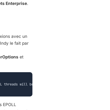
s Enterprise
.
exions avec un
ndy le fait par
rOptions
et
L threads will be calculated automatically using the num
es EPOLL