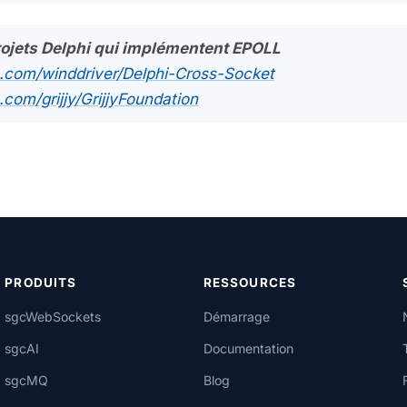
rojets Delphi qui implémentent EPOLL
ub.com/winddriver/Delphi-Cross-Socket
.com/grijjy/GrijjyFoundation
PRODUITS
RESSOURCES
sgcWebSockets
Démarrage
sgcAI
Documentation
sgcMQ
Blog