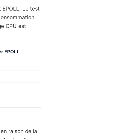
t EPOLL. Le test
a consommation
ge CPU est
er EPOLL
en raison de la