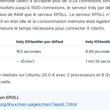
a méthode Select à accepter plus de 1024 connexions sim
sultats jusqu'à 1000 connexions, le serveur Indy par défa
plus de RAM que le serveur EPOLL.
Le serveur EPOLL
n'
ait en état idle et la consommation mémoire était égalem
mesure le temps nécessaire pour connecter X clients.
Indy IOHandler par défaut
Indy IOHandl
16.5 secondes
9.49 seconde
-- (Échec)
1 min 55 sec
té réalisés sur Ubuntu 20.0.4 avec 2 processeurs et 8 
uelle.
on EPOLL
.org/linux/man-pages/man7/epoll.7.html