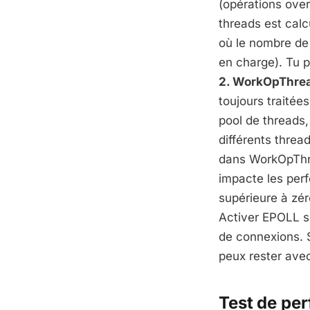
(opérations over
threads est cal
où le nombre de 
en charge). Tu 
2. WorkOpThre
toujours traitée
pool de threads
différents threa
dans WorkOpThre
impacte les perf
supérieure à zér
Activer EPOLL su
de connexions. 
peux rester avec
Test de pe