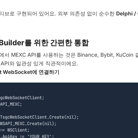
티브로 구현되어 있어요. 외부 의존성 없이 순수한
Delphi 
 CBuilder를 위한 간편한 통합
s에서 MEXC API를 사용하는 것은 Binance, Bybit, KuCoi
ts API와 일관성 있게 직관적이에요.
ot WebSocket에 연결하기
gcWebSocketClient;

API_MEXC;

TsgcWebSocketClient.Create(nil);

WSAPI_MEXC.Create(nil);

:= WSClient;

.ApiKey := 'YOUR_KEY';
