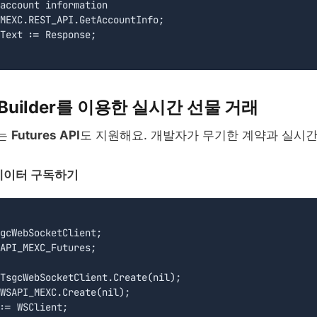
account information

MEXC.REST_API.GetAccountInfo;

Text := Response;

 CBuilder를 이용한 실시간 선물 거래
트는
Futures API
도 지원해요. 개발자가 무기한 계약과 실시
 데이터 구독하기
gcWebSocketClient;

API_MEXC_Futures;

TsgcWebSocketClient.Create(nil);

WSAPI_MEXC.Create(nil);

:= WSClient;
