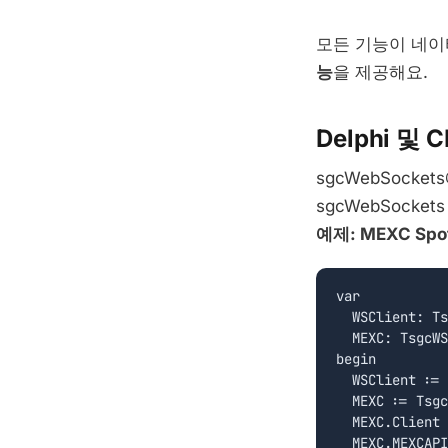
모든 기능이 네이
능
을 제공해요.
Delphi 및
sgcWebSocket
sgcWebSocke
예제: MEXC Sp
var

  WSClient: Ts
  MEXC: TsgcWS
begin

  WSClient := 
  MEXC := Tsgc
  MEXC.Client 
  MEXC.MEXCAPI