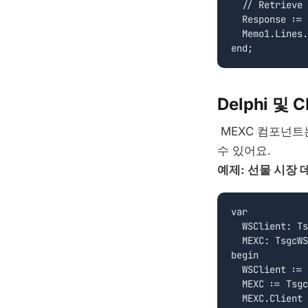
  // Retrieve 
  Response := 
  Memo1.Lines.
Delphi 및
MEXC 컴포넌
수 있어요.
예제: 선물 시장
var

  WSClient: Ts
  MEXC: TsgcWS
begin

  WSClient := 
  MEXC := Tsgc
  MEXC.Client 