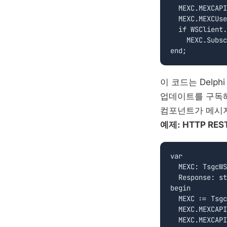
  MEXC.MEXCAPI
  MEXC.MEXCUse
  if WSClient.
    MEXC.Subsc
이 코드는 Delp
업데이트를 구독
컴포넌트가 메시지
예제: HTTP RES
var

  MEXC: TsgcWS
  Response: st
begin

  MEXC := Tsgc
  MEXC.MEXCAPI
  MEXC.MEXCAPI