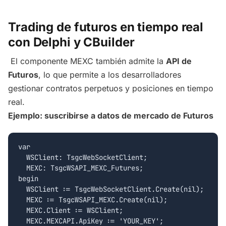
Trading de futuros en tiempo real
con Delphi y CBuilder
El componente MEXC también admite la
API de
Futuros
, lo que permite a los desarrolladores
gestionar contratos perpetuos y posiciones en tiempo
real.
Ejemplo: suscribirse a datos de mercado de Futuros
var

  WSClient: TsgcWebSocketClient;

  MEXC: TsgcWSAPI_MEXC_Futures;

begin

  WSClient := TsgcWebSocketClient.Create(nil);

  MEXC := TsgcWSAPI_MEXC.Create(nil);

  MEXC.Client := WSClient;

  MEXC.MEXCAPI.ApiKey := 'YOUR_KEY';
