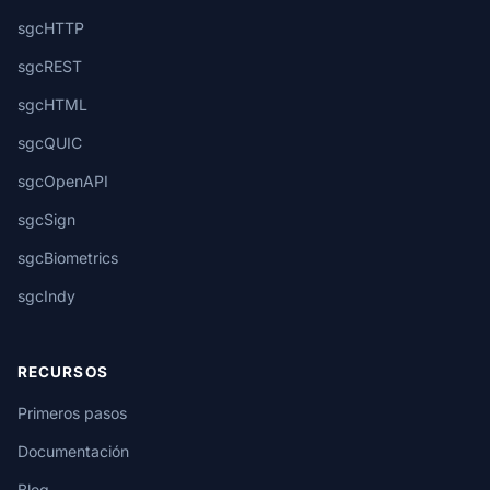
sgcHTTP
sgcREST
sgcHTML
sgcQUIC
sgcOpenAPI
sgcSign
sgcBiometrics
sgcIndy
RECURSOS
Primeros pasos
Documentación
Blog