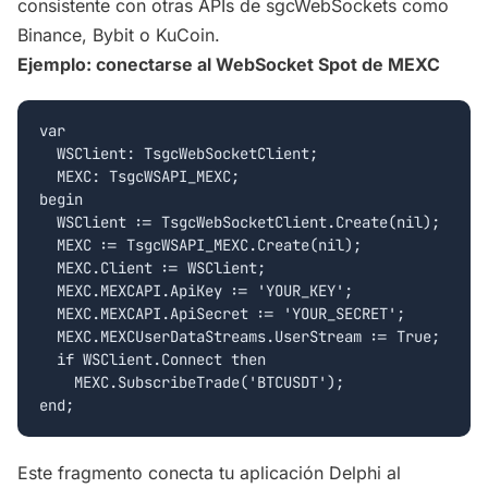
consistente con otras APIs de sgcWebSockets como
Binance, Bybit o KuCoin.
Ejemplo: conectarse al WebSocket Spot de MEXC
var

  WSClient: TsgcWebSocketClient;

  MEXC: TsgcWSAPI_MEXC;

begin

  WSClient := TsgcWebSocketClient.Create(nil);

  MEXC := TsgcWSAPI_MEXC.Create(nil);

  MEXC.Client := WSClient;

  MEXC.MEXCAPI.ApiKey := 'YOUR_KEY';

  MEXC.MEXCAPI.ApiSecret := 'YOUR_SECRET';

  MEXC.MEXCUserDataStreams.UserStream := True;

  if WSClient.Connect then

    MEXC.SubscribeTrade('BTCUSDT');

Este fragmento conecta tu aplicación Delphi al