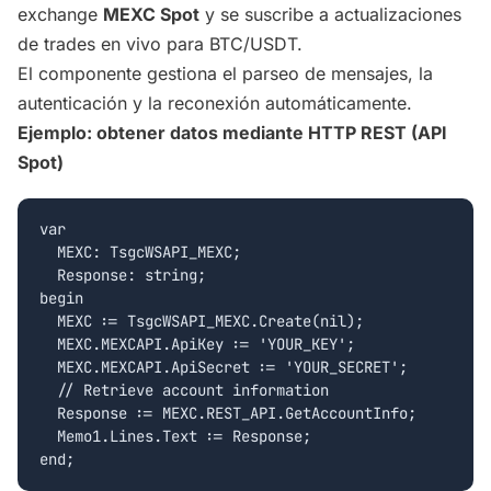
exchange
MEXC Spot
y se suscribe a actualizaciones
de trades en vivo para BTC/USDT.
El componente gestiona el parseo de mensajes, la
autenticación y la reconexión automáticamente.
Ejemplo: obtener datos mediante HTTP REST (API
Spot)
var

  MEXC: TsgcWSAPI_MEXC;

  Response: string;

begin

  MEXC := TsgcWSAPI_MEXC.Create(nil);

  MEXC.MEXCAPI.ApiKey := 'YOUR_KEY';

  MEXC.MEXCAPI.ApiSecret := 'YOUR_SECRET';

  // Retrieve account information

  Response := MEXC.REST_API.GetAccountInfo;

  Memo1.Lines.Text := Response;
