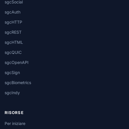
sgcSocial
sgcAuth
sgcHTTP
sgcREST
sgcHTML
sgcQUIC
sgcOpenAPI
sgcSign
sgcBiometrics
sgcIndy
RISORSE
Per iniziare