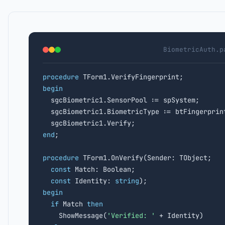
BiometricAuth.p
procedure
begin

  sgcBiometric1.SensorPool := spSystem;

  sgcBiometric1.BiometricType := btFingerprint
end
;

procedure
 TForm1.OnVerify(Sender: TObject;

const
 Match: Boolean;

const
 Identity: 
string
begin
if
 Match 
then
    ShowMessage(
'Verified: '
 + Identity)
