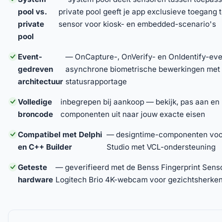
pool vs.
private pool geeft je app exclusieve toegang t
private
sensor voor kiosk- en embedded-scenario's
pool
Event-
— OnCapture-, OnVerify- en OnIdentify-eve
gedreven
asynchrone biometrische bewerkingen met 
architectuur
statusrapportage
Volledige
inbegrepen bij aankoop — bekijk, pas aan en 
broncode
componenten uit naar jouw exacte eisen
Compatibel met Delphi
— designtime-componenten vo
en C++ Builder
Studio met VCL-ondersteuning
Geteste
— geverifieerd met de Benss Fingerprint Sens
hardware
Logitech Brio 4K-webcam voor gezichtsherke