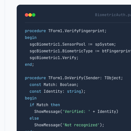
BiometricAuth.p
procedure
begin

  sgcBiometric1.SensorPool := spSystem;

  sgcBiometric1.BiometricType := btFingerprint
end
;

procedure
 TForm1.OnVerify(Sender: TObject;

const
 Match: Boolean;

const
 Identity: 
string
begin
if
 Match 
then
    ShowMessage(
'Verified: '
 + Identity)

else
    ShowMessage(
'Not recognized'