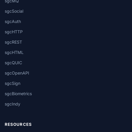
sgcMQ
sgcSocial
sgcAuth
sgcHTTP
sgcREST
sgcHTML
sgcQUIC
sgcOpenAPI
sgcSign
sgcBiometrics
sgcIndy
RESOURCES