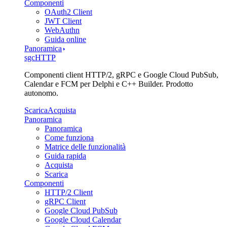
Componenti
OAuth2 Client
JWT Client
WebAuthn
Guida online
Panoramica
sgcHTTP
Componenti client HTTP/2, gRPC e Google Cloud PubSub,
Calendar e FCM per Delphi e C++ Builder. Prodotto
autonomo.
Scarica
Acquista
Panoramica
Panoramica
Come funziona
Matrice delle funzionalità
Guida rapida
Acquista
Scarica
Componenti
HTTP/2 Client
gRPC Client
Google Cloud PubSub
Google Cloud Calendar