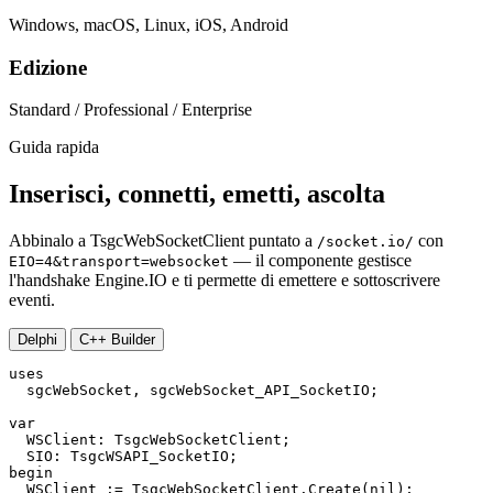
Windows, macOS, Linux, iOS, Android
Edizione
Standard / Professional / Enterprise
Guida rapida
Inserisci, connetti, emetti, ascolta
Abbinalo a TsgcWebSocketClient puntato a
con
/socket.io/
— il componente gestisce
EIO=4&transport=websocket
l'handshake Engine.IO e ti permette di emettere e sottoscrivere
eventi.
Delphi
C++ Builder
uses

  sgcWebSocket, sgcWebSocket_API_SocketIO;

var

  WSClient: TsgcWebSocketClient;

begin

  WSClient := TsgcWebSocketClient.Create(
nil
);
