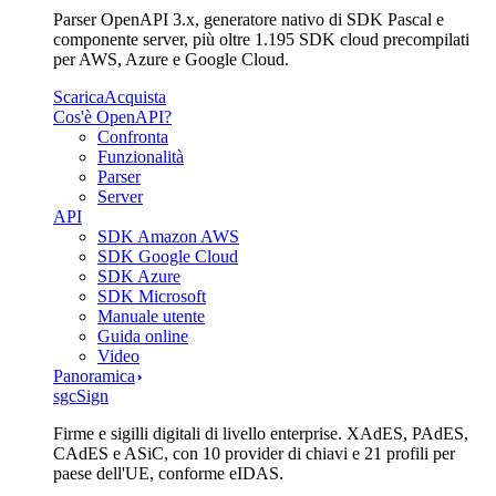
Parser OpenAPI 3.x, generatore nativo di SDK Pascal e
componente server, più oltre 1.195 SDK cloud precompilati
per AWS, Azure e Google Cloud.
Scarica
Acquista
Cos'è OpenAPI?
Confronta
Funzionalità
Parser
Server
API
SDK Amazon AWS
SDK Google Cloud
SDK Azure
SDK Microsoft
Manuale utente
Guida online
Video
Panoramica
sgcSign
Firme e sigilli digitali di livello enterprise. XAdES, PAdES,
CAdES e ASiC, con 10 provider di chiavi e 21 profili per
paese dell'UE, conforme eIDAS.