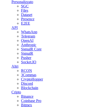
Personalizzato
SGC
Files
Dataset
Presence
E2EE
API
WhatsApp
Telegram
OpenAI
Anthropic
SignalR Core
SignalR
Pusher
Socket.IO
Altri
RCON
3Commas
CryptoHopper
Discord
Blockchain
Cripto
Binance
Coinbase Pro
Bitmex