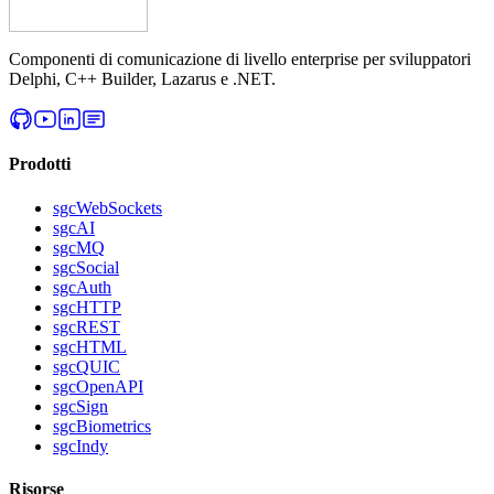
Componenti di comunicazione di livello enterprise per sviluppatori
Delphi, C++ Builder, Lazarus e .NET.
Prodotti
sgcWebSockets
sgcAI
sgcMQ
sgcSocial
sgcAuth
sgcHTTP
sgcREST
sgcHTML
sgcQUIC
sgcOpenAPI
sgcSign
sgcBiometrics
sgcIndy
Risorse