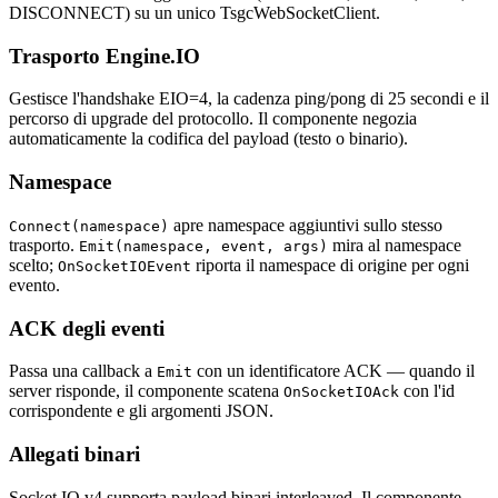
DISCONNECT) su un unico TsgcWebSocketClient.
Trasporto Engine.IO
Gestisce l'handshake EIO=4, la cadenza ping/pong di 25 secondi e il
percorso di upgrade del protocollo. Il componente negozia
automaticamente la codifica del payload (testo o binario).
Namespace
apre namespace aggiuntivi sullo stesso
Connect(namespace)
trasporto.
mira al namespace
Emit(namespace, event, args)
scelto;
riporta il namespace di origine per ogni
OnSocketIOEvent
evento.
ACK degli eventi
Passa una callback a
con un identificatore ACK — quando il
Emit
server risponde, il componente scatena
con l'id
OnSocketIOAck
corrispondente e gli argomenti JSON.
Allegati binari
Socket.IO v4 supporta payload binari interleaved. Il componente