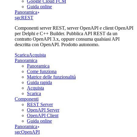
Google Cloud FCM
Guida online
Panoramica
sgcREST
Componenti server REST, server OpenAPI e client OpenAPI
per Delphi e C++ Builder. Pubblica API REST da un
contratto OpenAPI 3.x, oppure consuma qualsiasi API
descritta con OpenAPI. Prodotto autonomo.
Scarica
Acquista
Panoramica
Panoramica
Come funziona
Matrice delle funzionalità
Guida rapida
Acquista
Scarica
Componenti
REST Server
OpenAPI Server
OpenAPI Client
Guida online
Panoramica
sgcOpenAPI