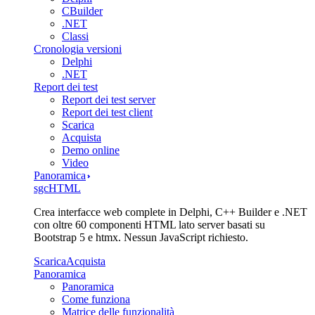
CBuilder
.NET
Classi
Cronologia versioni
Delphi
.NET
Report dei test
Report dei test server
Report dei test client
Scarica
Acquista
Demo online
Video
Panoramica
sgcHTML
Crea interfacce web complete in Delphi, C++ Builder e .NET
con oltre 60 componenti HTML lato server basati su
Bootstrap 5 e htmx. Nessun JavaScript richiesto.
Scarica
Acquista
Panoramica
Panoramica
Come funziona
Matrice delle funzionalità