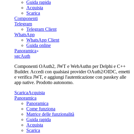
Guida rapida
Acquista
Scarica
Componenti
Telegram
Telegram Client
WhatsApp
WhatsApp Client
Guida online
Panoramica
sgcAuth
Componenti OAuth2, JWT e WebAuthn per Delphi e C++
Builder. Accedi con qualsiasi provider OAuth2/OIDC, emetti
e verifica JWT, e aggiungi l'autenticazione con passkey alle
app native. Prodotto autonomo.
Scarica
Acquista
Panoramica
Panoramica
Come funziona
Matrice delle funzionalità
Guida rapida
Acquista
Scarica