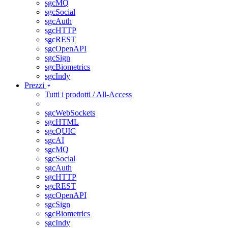
sgcMQ
sgcSocial
sgcAuth
sgcHTTP
sgcREST
sgcOpenAPI
sgcSign
sgcBiometrics
sgcIndy
Prezzi
Tutti i prodotti / All-Access
sgcWebSockets
sgcHTML
sgcQUIC
sgcAI
sgcMQ
sgcSocial
sgcAuth
sgcHTTP
sgcREST
sgcOpenAPI
sgcSign
sgcBiometrics
sgcIndy