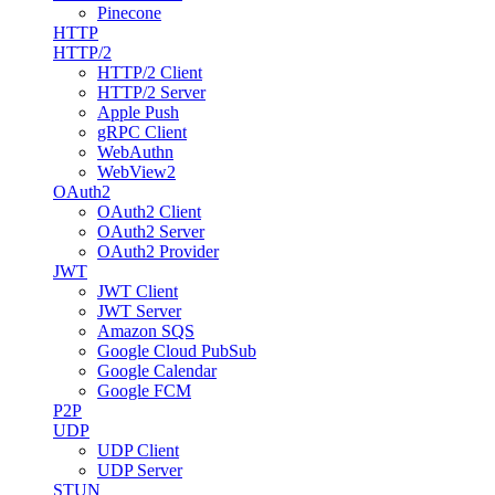
Pinecone
HTTP
HTTP/2
HTTP/2 Client
HTTP/2 Server
Apple Push
gRPC Client
WebAuthn
WebView2
OAuth2
OAuth2 Client
OAuth2 Server
OAuth2 Provider
JWT
JWT Client
JWT Server
Amazon SQS
Google Cloud PubSub
Google Calendar
Google FCM
P2P
UDP
UDP Client
UDP Server
STUN