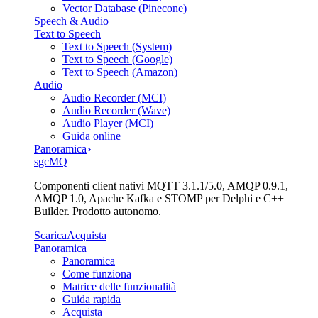
Vector Database (Pinecone)
Speech & Audio
Text to Speech
Text to Speech (System)
Text to Speech (Google)
Text to Speech (Amazon)
Audio
Audio Recorder (MCI)
Audio Recorder (Wave)
Audio Player (MCI)
Guida online
Panoramica
sgcMQ
Componenti client nativi MQTT 3.1.1/5.0, AMQP 0.9.1,
AMQP 1.0, Apache Kafka e STOMP per Delphi e C++
Builder. Prodotto autonomo.
Scarica
Acquista
Panoramica
Panoramica
Come funziona
Matrice delle funzionalità
Guida rapida
Acquista