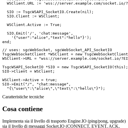
  WSClient.URL := 
'wss://server.example.com/socket.io/?
  SIO := TsgcWSAPI_SocketIO.Create(
nil
);

  SIO.Client := WSClient;

  WSClient.Active := True;

  SIO.Emit(
'/'
, 
'chat:message'
,

'{"user":"alice","text":"hello"}'
end
;
// uses: sgcWebSocket, sgcWebSocket_API_SocketIO

TsgcWebSocketClient *WSClient = 
new
 TsgcWebSocketClient
WSClient->URL = 
"wss://server.example.com/socket.io/?EI
TsgcWSAPI_SocketIO *SIO = 
new
 TsgcWSAPI_SocketIO(
this
);

SIO->Client = WSClient;

WSClient->Active = 
true
;

SIO->Emit(
"/"
, 
"chat:message"
,

"{\"user\":\"alice\",\"text\":\"hello\"}"
);
Caratteristiche tecniche
Cosa contiene
Implementa sia il livello di trasporto Engine.IO (ping/pong, upgrade)
sia il livello di messaggi Socket.IO (CONNECT, EVENT, ACK,