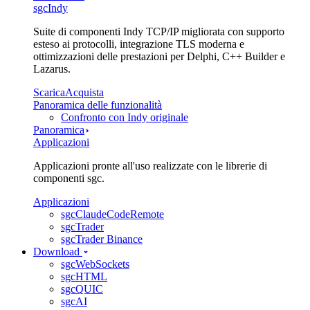
sgcIndy
Suite di componenti Indy TCP/IP migliorata con supporto
esteso ai protocolli, integrazione TLS moderna e
ottimizzazioni delle prestazioni per Delphi, C++ Builder e
Lazarus.
Scarica
Acquista
Panoramica delle funzionalità
Confronto con Indy originale
Panoramica
Applicazioni
Applicazioni pronte all'uso realizzate con le librerie di
componenti sgc.
Applicazioni
sgcClaudeCodeRemote
sgcTrader
sgcTrader Binance
Download
sgcWebSockets
sgcHTML
sgcQUIC
sgcAI