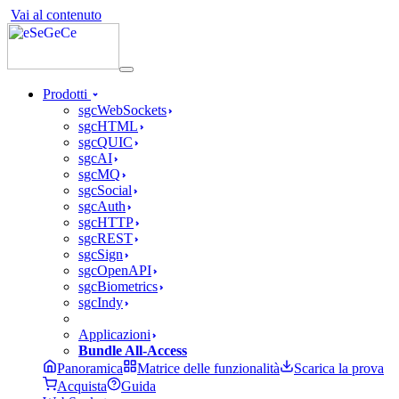
Vai al contenuto
Prodotti
sgcWebSockets
sgcHTML
sgcQUIC
sgcAI
sgcMQ
sgcSocial
sgcAuth
sgcHTTP
sgcREST
sgcSign
sgcOpenAPI
sgcBiometrics
sgcIndy
Applicazioni
Bundle All-Access
Panoramica
Matrice delle funzionalità
Scarica la prova
Acquista
Guida