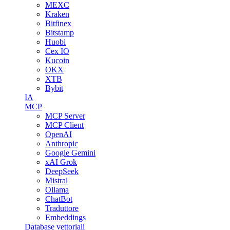
MEXC
Kraken
Bitfinex
Bitstamp
Huobi
Cex IO
Kucoin
OKX
XTB
Bybit
IA
MCP
MCP Server
MCP Client
OpenAI
Anthropic
Google Gemini
xAI Grok
DeepSeek
Mistral
Ollama
ChatBot
Traduttore
Embeddings
Database vettoriali