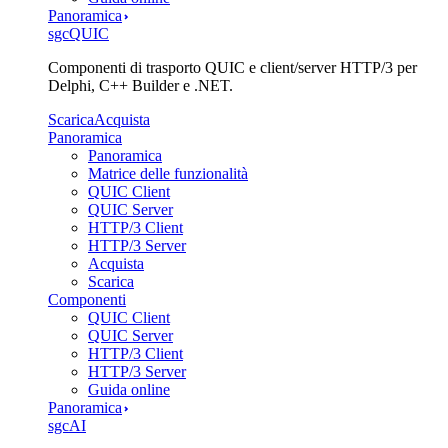
Panoramica
sgcQUIC
Componenti di trasporto QUIC e client/server HTTP/3 per
Delphi, C++ Builder e .NET.
Scarica
Acquista
Panoramica
Panoramica
Matrice delle funzionalità
QUIC Client
QUIC Server
HTTP/3 Client
HTTP/3 Server
Acquista
Scarica
Componenti
QUIC Client
QUIC Server
HTTP/3 Client
HTTP/3 Server
Guida online
Panoramica
sgcAI