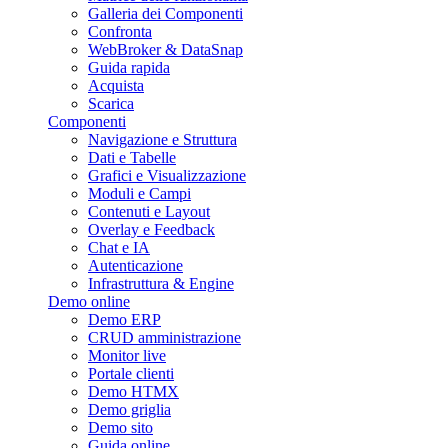
Galleria dei Componenti
Confronta
WebBroker & DataSnap
Guida rapida
Acquista
Scarica
Componenti
Navigazione e Struttura
Dati e Tabelle
Grafici e Visualizzazione
Moduli e Campi
Contenuti e Layout
Overlay e Feedback
Chat e IA
Autenticazione
Infrastruttura & Engine
Demo online
Demo ERP
CRUD amministrazione
Monitor live
Portale clienti
Demo HTMX
Demo griglia
Demo sito
Guida online