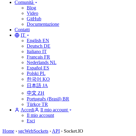
Comunità
Blog
Video
GitHub
Documentazione
Contatti
IT
English
EN
Deutsch
DE
Italiano
IT
Français
FR
Nederlands
NL
Español
ES
Polski
PL
한국어
KO
日本語
JA
中文
ZH
Português (Brasil)
BR
Türkçe
TR
Accedi
Il mio account
Il mio account
Esci
Home
›
sgcWebSockets
›
API
›
Socket.IO