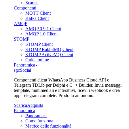
Scarica
Componenti
MQTT Client
Kafka Client
AMQP
AMQP 0.9.1 Client
AMQP 1.0 Client
STOMP
STOMP Client
STOMP RabbitMQ Client
STOMP ActiveMQ Client
Guida online
Panoramica
sgcSocial
Componenti client WhatsApp Business Cloud API e
Telegram TDLib per Delphi e C++ Builder. Invia messaggi
template, multimediali e interattivi, ricevi i webhook e crea
app Telegram complete. Prodotto autonomo.
Scarica
Acquista
Panoramica
Panoramica
Come funziona
Matrice delle funzionalità