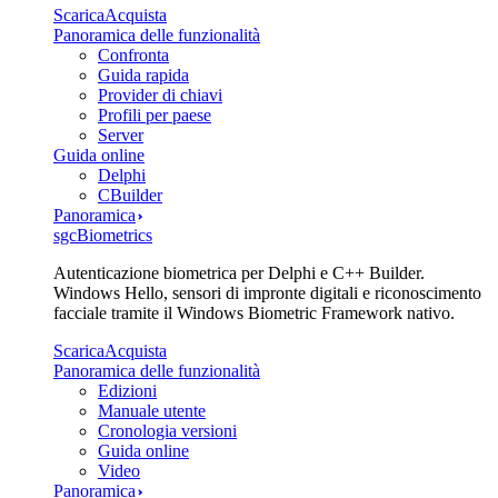
Scarica
Acquista
Panoramica delle funzionalità
Confronta
Guida rapida
Provider di chiavi
Profili per paese
Server
Guida online
Delphi
CBuilder
Panoramica
sgcBiometrics
Autenticazione biometrica per Delphi e C++ Builder.
Windows Hello, sensori di impronte digitali e riconoscimento
facciale tramite il Windows Biometric Framework nativo.
Scarica
Acquista
Panoramica delle funzionalità
Edizioni
Manuale utente
Cronologia versioni
Guida online
Video
Panoramica