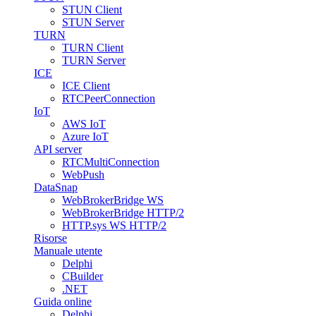
STUN Client
STUN Server
TURN
TURN Client
TURN Server
ICE
ICE Client
RTCPeerConnection
IoT
AWS IoT
Azure IoT
API server
RTCMultiConnection
WebPush
DataSnap
WebBrokerBridge WS
WebBrokerBridge HTTP/2
HTTP.sys WS HTTP/2
Risorse
Manuale utente
Delphi
CBuilder
.NET
Guida online
Delphi