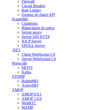
Firewall
Circuit Breaker
Rate Limiter
Gestore di chiavi API
Scalabilità
Clustering
Bilanciatore di carico
Server proxy
Server API HTTP
IOCP Server
EPOLL Server
.NET
Client WebSocket C#
Server WebSocket C#
Protocolli
MQTT
Kafka
STOMP
RabbitMQ
ActiveMQ
AMQP
AMQP 0.9.1
AMQP 1.0.0
WebRTC
WAMP