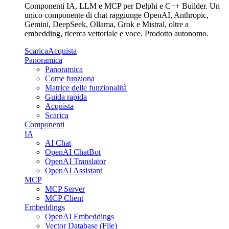
Componenti IA, LLM e MCP per Delphi e C++ Builder. Un
unico componente di chat raggiunge OpenAI, Anthropic,
Gemini, DeepSeek, Ollama, Grok e Mistral, oltre a
embedding, ricerca vettoriale e voce. Prodotto autonomo.
Scarica
Acquista
Panoramica
Panoramica
Come funziona
Matrice delle funzionalità
Guida rapida
Acquista
Scarica
Componenti
IA
AI Chat
OpenAI ChatBot
OpenAI Translator
OpenAI Assistant
MCP
MCP Server
MCP Client
Embeddings
OpenAI Embeddings
Vector Database (File)