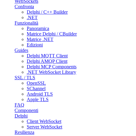
WebSockets
Confronta
Delphi / C++ Builder
.NET
Funzionalità
Panoramica
Matrice Delphi / CBuilder
Matrice .NET
Edizioni
Guides
Delphi MQTT Client
Delphi AMQP Client
Delphi MCP Components
.NET WebSocket Library
SSL / TLS
OpenSSL
SChannel
Android TLS
Apple TLS
FAQ
Componenti
Delphi
Client WebSocket
Server WebSocket
Resilienza