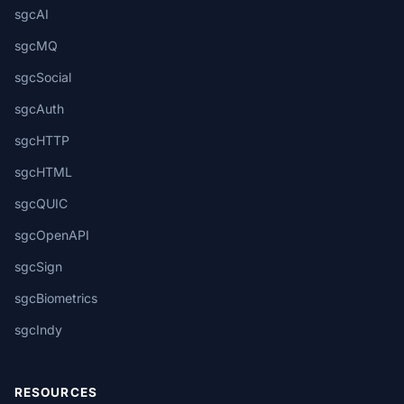
sgcAI
sgcMQ
sgcSocial
sgcAuth
sgcHTTP
sgcHTML
sgcQUIC
sgcOpenAPI
sgcSign
sgcBiometrics
sgcIndy
RESOURCES