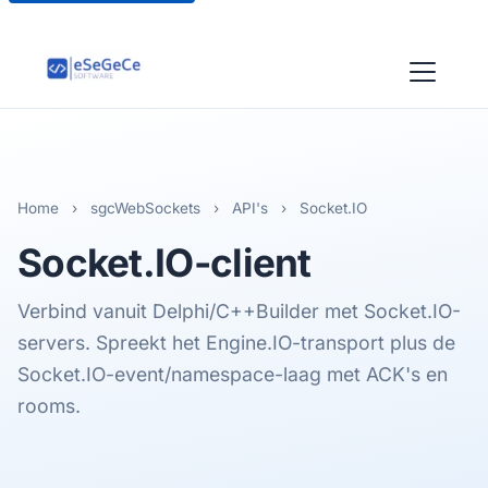
Home
›
sgcWebSockets
›
API's
›
Socket.IO
Socket.IO
-client
Verbind vanuit Delphi/C++Builder met Socket.IO-
servers. Spreekt het Engine.IO-transport plus de
Socket.IO-event/namespace-laag met ACK's en
rooms.