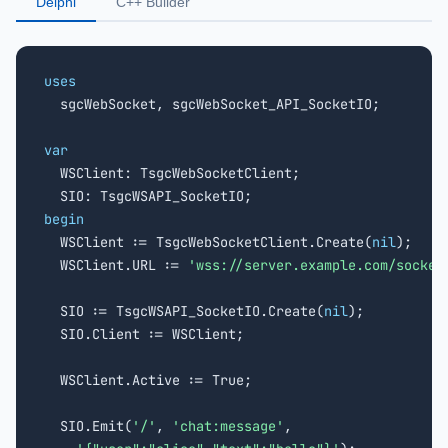
Delphi
C++ Builder
uses

  sgcWebSocket, sgcWebSocket_API_SocketIO;

var

  WSClient: TsgcWebSocketClient;

begin

  WSClient := TsgcWebSocketClient.Create(
nil
);

  WSClient.URL := 
'wss://server.example.com/socket
  SIO := TsgcWSAPI_SocketIO.Create(
nil
);

  SIO.Client := WSClient;

  WSClient.Active := True;

  SIO.Emit(
'/'
, 
'chat:message'
,
