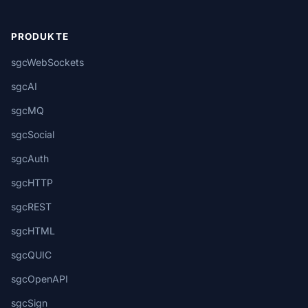
PRODUKTE
sgcWebSockets
sgcAI
sgcMQ
sgcSocial
sgcAuth
sgcHTTP
sgcREST
sgcHTML
sgcQUIC
sgcOpenAPI
sgcSign