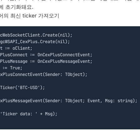
000에 초기화돼요.
어의 최신 ticker 가져오기
cWebSocketClient.Create(nil);

gcWSAPI_CexPlus.Create(nil);

t := oClient;

PlusConnect := OnCexPlusConnectEvent;

PlusMessage := OnCexPlusMessageEvent;

 := True;

xPlusConnectEvent(Sender: TObject);

Ticker('BTC-USD');

xPlusMessageEvent(Sender: TObject; Event, Msg: string);

'Ticker data: ' + Msg);
