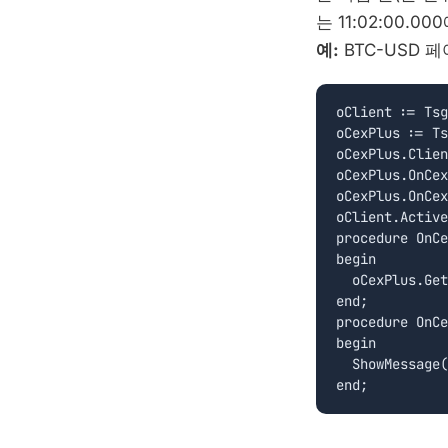
는 11:02:00.
예:
BTC-USD 페
oClient := Tsg
oCexPlus := Ts
oCexPlus.Clien
oCexPlus.OnCex
oCexPlus.OnCex
oClient.Active
procedure OnCe
begin

  oCexPlus.Get
end;

procedure OnCe
begin

  ShowMessage(