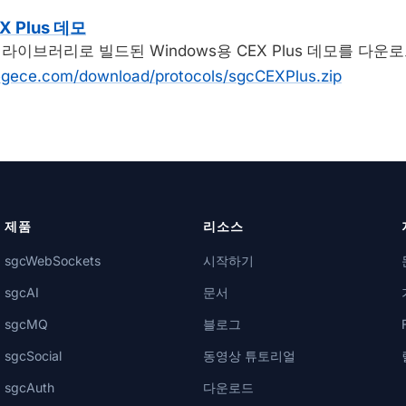
X Plus 데모
ts 라이브러리로 빌드된 Windows용 CEX Plus 데모를 다운
egece.com/download/protocols/sgcCEXPlus.zip
제품
리소스
sgcWebSockets
시작하기
sgcAI
문서
sgcMQ
블로그
sgcSocial
동영상 튜토리얼
sgcAuth
다운로드