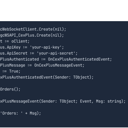
cWebSocketClient.Create(nil);

gcWSAPI_CexPlus.Create(nil);

t := oClient;

us.ApiKey := 'your-api-key';

us.ApiSecret := 'your-api-secret';

PlusAuthenticated := OnCexPlusAuthenticatedEvent;

PlusMessage := OnCexPlusMessageEvent;

 := True;

xPlusAuthenticatedEvent(Sender: TObject);

Orders();

xPlusMessageEvent(Sender: TObject; Event, Msg: string);

'Orders: ' + Msg);
