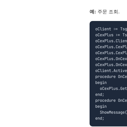
예:
주문 조회.
oClient := Tsg
oCexPlus := Ts
oCexPlus.Clien
oCexPlus.CexPl
oCexPlus.CexPl
oCexPlus.OnCex
oCexPlus.OnCex
oClient.Active
procedure OnCe
begin

  oCexPlus.Get
end;

procedure OnCe
begin

  ShowMessage(