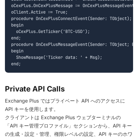
oCexPlus.OnCexPlusMessage := OnCexPlusMessageEvent;

oClient.Active := True;

procedure OnCexPlusConnectEvent(Sender: TObject);

begin

  oCexPlus.GetTicker('BTC-USD');

end;

procedure OnCexPlusMessageEvent(Sender: TObject; Eve
begin

  ShowMessage('Ticker data: ' + Msg);

Private API Calls
Exchange Plus ではプライベート API へのアクセスに
API キーを使用します。
クライアントは Exchange Plus ウェブターミナルの
「API キー管理プロファイル」セクションから、API キー
の生成・設定・管理、権限レベルの設定、API キーのホワ