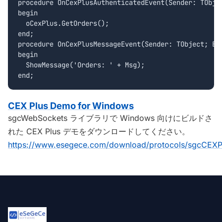
procedure OnCexPlusAuthenticatedEvent(Sender: TObjec
begin

  oCexPlus.GetOrders();

end;

procedure OnCexPlusMessageEvent(Sender: TObject; Eve
begin

  ShowMessage('Orders: ' + Msg);

CEX Plus Demo for Windows
sgcWebSockets ライブラリで Windows 向けにビルドさ
れた CEX Plus デモをダウンロードしてください。
https://www.esegece.com/download/protocols/sgcCEXPl