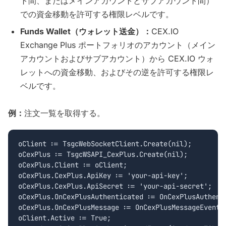
ト間、またはメインアカウントとサブアカウント間）
での資金移動を許可する権限レベルです。
Funds Wallet（ウォレット送金）：
CEX.IO
Exchange Plus ポートフォリオのアカウント（メイン
アカウントおよびサブアカウント）から CEX.IO ウォ
レットへの資金移動、およびその逆を許可する権限レ
ベルです。
例：
注文一覧を取得する。
oClient := TsgcWebSocketClient.Create(nil);

oCexPlus := TsgcWSAPI_CexPlus.Create(nil);

oCexPlus.Client := oClient;

oCexPlus.CexPlus.ApiKey := 'your-api-key';

oCexPlus.CexPlus.ApiSecret := 'your-api-secret';

oCexPlus.OnCexPlusAuthenticated := OnCexPlusAuthenti
oCexPlus.OnCexPlusMessage := OnCexPlusMessageEvent;

oClient.Active := True;
