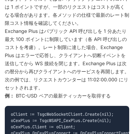
は 1 ポイントですが、一部のリクエストはコストが高く
なる場合があります。各メソッドの仕様で最新のレート制
限コスト情報を確認してください。
Exchange Plus はパブリック API 呼び出しを 1 分あたり
最大 100 ポイントに制限しています（各 API 呼び出しの
コストを考慮）。レート制限に達した場合、Exchange
Plus はエラーで応答し、クライアントへ切断イベントを
送信してから WS 接続を閉じます。Exchange Plus は次
の暦分から再びクライアントへのサービスを再開します。
次の例では、リクエストカウンターは 11:02:00.000 にリ
セットされます。
例：
BTC-USD ペアの最新ティッカーを取得する
oClient := TsgcWebSocketClient.Create(nil);

oCexPlus := TsgcWSAPI_CexPlus.Create(nil);

oCexPlus.Client := oClient;

oCexPlus.OnCexPlusConnect := OnCexPlusConnectEvent;
