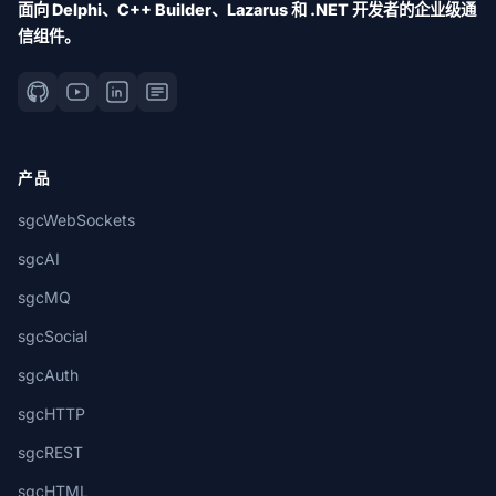
面向 Delphi、C++ Builder、Lazarus 和 .NET 开发者的企业级通
信组件。
产品
sgcWebSockets
sgcAI
sgcMQ
sgcSocial
sgcAuth
sgcHTTP
sgcREST
sgcHTML