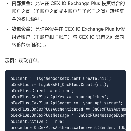
内部资金：
允许在 CEX.IO Exchange Plus 投资组合的
账户之间（子账户之间或主账户与子账户之间）转移资
金的权限级别。
钱包资金：
允许将资金在 CEX.IO Exchange Plus 投资
组合账户（主账户和子账户）与 CEX.IO 钱包之间双向
转移的权限级别。
示例：
获取订单。
oClient := TsgcWebSocketClient.Create(nil);

oCexPlus := TsgcWSAPI_CexPlus.Create(nil);

oCexPlus.Client := oClient;

oCexPlus.CexPlus.ApiKey := 'your-api-key';

oCexPlus.CexPlus.ApiSecret := 'your-api-secret';

oCexPlus.OnCexPlusAuthenticated := OnCexPlusAuthenti
oCexPlus.OnCexPlusMessage := OnCexPlusMessageEvent;

oClient.Active := True;

procedure OnCexPlusAuthenticatedEvent(Sender: TObjec