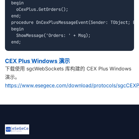
begin

  oCexPlus.GetOrders();

end;

procedure OnCexPlusMessageEvent(Sender: TObject; Eve
begin

  ShowMessage('Orders: ' + Msg);

CEX Plus Windows 演示
下载使用 sgcWebSockets 库构建的 CEX Plus Windows
演示。
https://www.esegece.com/download/protocols/sgcCEXPl