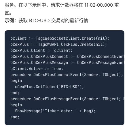
服务。在以下示例中，请求计数器将在 11:02:00.000 重
置。
示例：
获取 BTC-USD 交易对的最新行情
oClient := TsgcWebSocketClient.Create(nil);

oCexPlus := TsgcWSAPI_CexPlus.Create(nil);

oCexPlus.Client := oClient;

oCexPlus.OnCexPlusConnect := OnCexPlusConnectEvent;

oCexPlus.OnCexPlusMessage := OnCexPlusMessageEvent;

oClient.Active := True;

procedure OnCexPlusConnectEvent(Sender: TObject);

begin

  oCexPlus.GetTicker('BTC-USD');

end;

procedure OnCexPlusMessageEvent(Sender: TObject; Eve
begin

  ShowMessage('Ticker data: ' + Msg);
