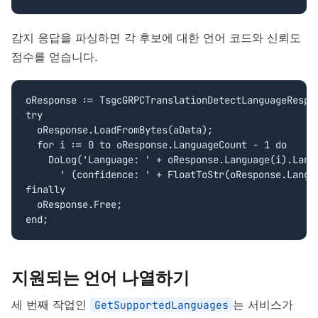
감지 응답을 파싱하면 각 후보에 대한 언어 코드와 신뢰도
점수를 얻습니다.
oResponse := TsgcGRPCTranslationDetectLanguageRespon
try

  oResponse.LoadFromBytes(aData);

  for i := 0 to oResponse.LanguageCount - 1 do

    DoLog('Language: ' + oResponse.Language(i).Langu
      ' (confidence: ' + FloatToStr(oResponse.Langua
finally

  oResponse.Free;

end;
지원되는 언어 나열하기
세 번째 작업인
는 서비스가
GetSupportedLanguages