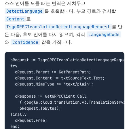
소스 언어를 모를 때는 번역은 제쳐두고
를 호출합니다. 부모 경로와 검사할
DetectLanguage
로
Content
를 만
TsgcGRPCTranslationDetectLanguageRequest
든 다음, 후보 언어를 다시 읽으며, 각각
LanguageCode
와
값을 가집니다.
Confidence
oRequest := TsgcGRPCTranslationDetectLanguageRequest
try

  oRequest.Parent := GetParentPath;

  oRequest.Content := txtSourceText.Text;

  oRequest.MimeType := 'text/plain';

  oResponse := GetGRPCClient.Call

    ('google.cloud.translation.v3.TranslationService
    oRequest.ToBytes);

finally

  oRequest.Free;

end;