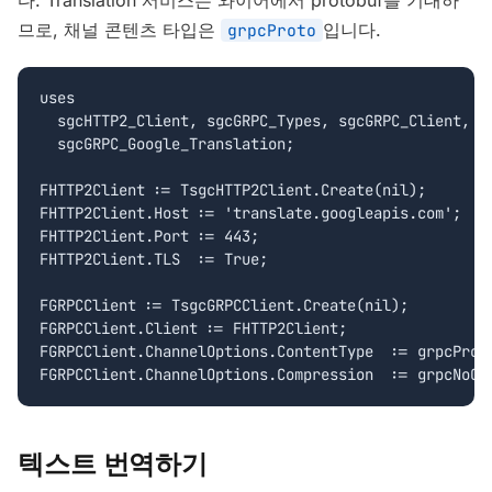
다. Translation 서비스는 와이어에서 protobuf를 기대하
므로, 채널 콘텐츠 타입은
입니다.
grpcProto
uses

  sgcHTTP2_Client, sgcGRPC_Types, sgcGRPC_Client,

  sgcGRPC_Google_Translation;

FHTTP2Client := TsgcHTTP2Client.Create(nil);

FHTTP2Client.Host := 'translate.googleapis.com';

FHTTP2Client.Port := 443;

FHTTP2Client.TLS  := True;

FGRPCClient := TsgcGRPCClient.Create(nil);

FGRPCClient.Client := FHTTP2Client;

FGRPCClient.ChannelOptions.ContentType  := grpcProto
FGRPCClient.ChannelOptions.Compression  := grpcNoCo
텍스트 번역하기