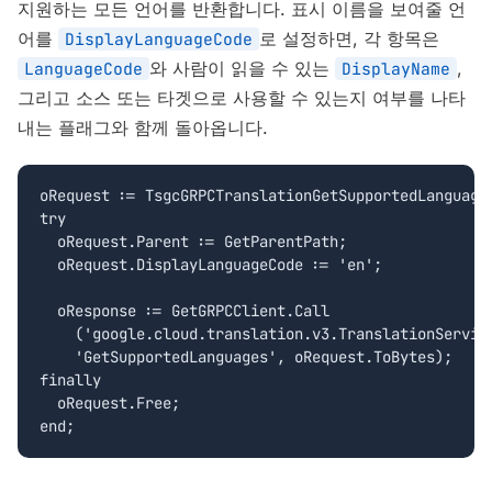
지원하는 모든 언어를 반환합니다. 표시 이름을 보여줄 언
어를
로 설정하면, 각 항목은
DisplayLanguageCode
와 사람이 읽을 수 있는
,
LanguageCode
DisplayName
그리고 소스 또는 타겟으로 사용할 수 있는지 여부를 나타
내는 플래그와 함께 돌아옵니다.
oRequest := TsgcGRPCTranslationGetSupportedLanguages
try

  oRequest.Parent := GetParentPath;

  oRequest.DisplayLanguageCode := 'en';

  oResponse := GetGRPCClient.Call

    ('google.cloud.translation.v3.TranslationService
    'GetSupportedLanguages', oRequest.ToBytes);

finally

  oRequest.Free;

end;