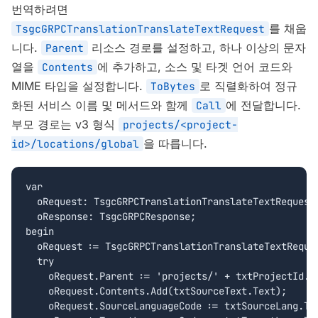
번역하려면
를 채웁
TsgcGRPCTranslationTranslateTextRequest
니다.
리소스 경로를 설정하고, 하나 이상의 문자
Parent
열을
에 추가하고, 소스 및 타겟 언어 코드와
Contents
MIME 타입을 설정합니다.
로 직렬화하여 정규
ToBytes
화된 서비스 이름 및 메서드와 함께
에 전달합니다.
Call
부모 경로는 v3 형식
projects/<project-
을 따릅니다.
id>/locations/global
var

  oRequest: TsgcGRPCTranslationTranslateTextRequest;
  oResponse: TsgcGRPCResponse;

begin

  oRequest := TsgcGRPCTranslationTranslateTextReques
  try

    oRequest.Parent := 'projects/' + txtProjectId.Te
    oRequest.Contents.Add(txtSourceText.Text);

    oRequest.SourceLanguageCode := txtSourceLang.Tex