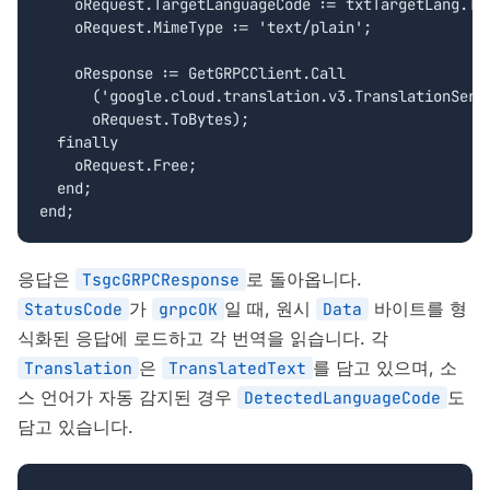
    oRequest.TargetLanguageCode := txtTargetLang.Tex
    oRequest.MimeType := 'text/plain';

    oResponse := GetGRPCClient.Call

      ('google.cloud.translation.v3.TranslationServi
      oRequest.ToBytes);

  finally

    oRequest.Free;

  end;

end;
응답은
로 돌아옵니다.
TsgcGRPCResponse
가
일 때, 원시
바이트를 형
StatusCode
grpcOK
Data
식화된 응답에 로드하고 각 번역을 읽습니다. 각
은
를 담고 있으며, 소
Translation
TranslatedText
스 언어가 자동 감지된 경우
도
DetectedLanguageCode
담고 있습니다.