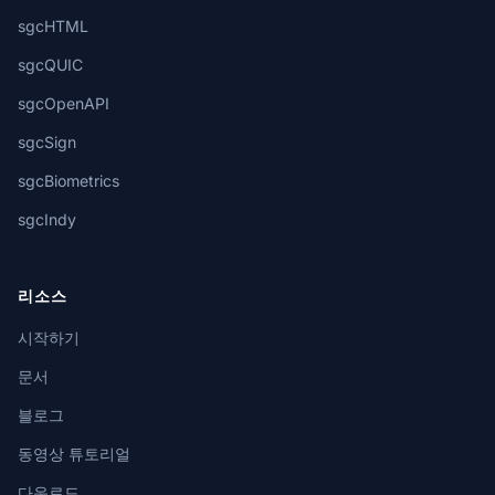
sgcHTML
sgcQUIC
sgcOpenAPI
sgcSign
sgcBiometrics
sgcIndy
리소스
시작하기
문서
블로그
동영상 튜토리얼
다운로드