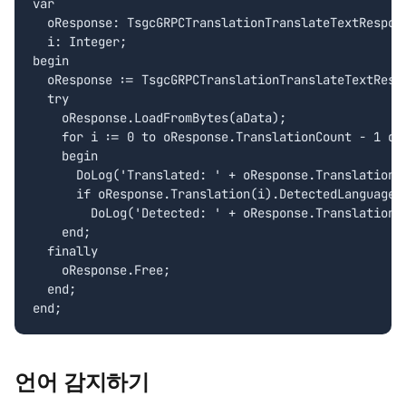
var

  oResponse: TsgcGRPCTranslationTranslateTextRespons
  i: Integer;

begin

  oResponse := TsgcGRPCTranslationTranslateTextRespo
  try

    oResponse.LoadFromBytes(aData);

    for i := 0 to oResponse.TranslationCount - 1 do

    begin

      DoLog('Translated: ' + oResponse.Translation(i
      if oResponse.Translation(i).DetectedLanguageCo
        DoLog('Detected: ' + oResponse.Translation(i
    end;

  finally

    oResponse.Free;

  end;

end;
언어 감지하기