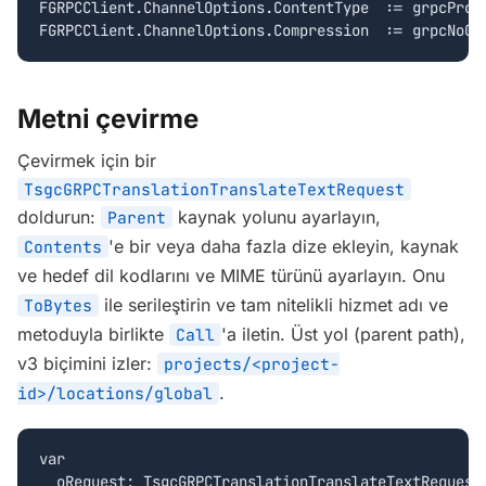
FGRPCClient.ChannelOptions.ContentType  := grpcProto
FGRPCClient.ChannelOptions.Compression  := grpcNoCo
Metni çevirme
Çevirmek için bir
TsgcGRPCTranslationTranslateTextRequest
doldurun:
kaynak yolunu ayarlayın,
Parent
'e bir veya daha fazla dize ekleyin, kaynak
Contents
ve hedef dil kodlarını ve MIME türünü ayarlayın. Onu
ile serileştirin ve tam nitelikli hizmet adı ve
ToBytes
metoduyla birlikte
'a iletin. Üst yol (parent path),
Call
v3 biçimini izler:
projects/<project-
.
id>/locations/global
var

  oRequest: TsgcGRPCTranslationTranslateTextRequest;