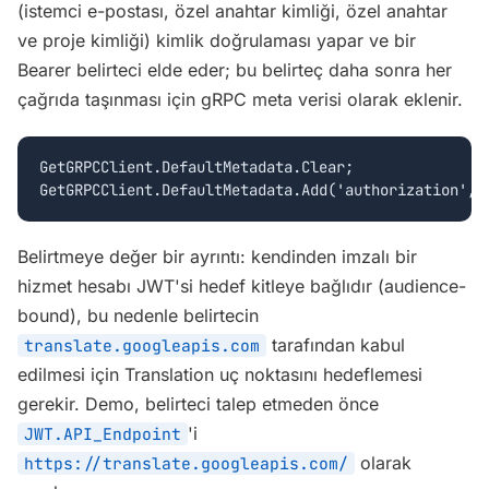
(istemci e-postası, özel anahtar kimliği, özel anahtar
ve proje kimliği) kimlik doğrulaması yapar ve bir
Bearer belirteci elde eder; bu belirteç daha sonra her
çağrıda taşınması için gRPC meta verisi olarak eklenir.
GetGRPCClient.DefaultMetadata.Clear;

GetGRPCClient.DefaultMetadata.Add('authorization', 
Belirtmeye değer bir ayrıntı: kendinden imzalı bir
hizmet hesabı JWT'si hedef kitleye bağlıdır (audience-
bound), bu nedenle belirtecin
tarafından kabul
translate.googleapis.com
edilmesi için Translation uç noktasını hedeflemesi
gerekir. Demo, belirteci talep etmeden önce
'i
JWT.API_Endpoint
olarak
https://translate.googleapis.com/