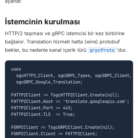
ayarlar.
İstemcinin kurulması
HTTP/2 taşıması ve gRPC istemcisi bir kez birbirine
bağlanır. Translation hizmeti hatta (wire) protobuf
bekler, bu nedenle kanal içerik türü
'dur.
grpcProto
uses

  sgcHTTP2_Client, sgcGRPC_Types, sgcGRPC_Client,

  sgcGRPC_Google_Translation;

FHTTP2Client := TsgcHTTP2Client.Create(nil);

FHTTP2Client.Host := 'translate.googleapis.com';

FHTTP2Client.Port := 443;

FHTTP2Client.TLS  := True;

FGRPCClient := TsgcGRPCClient.Create(nil);

FGRPCClient.Client := FHTTP2Client;
