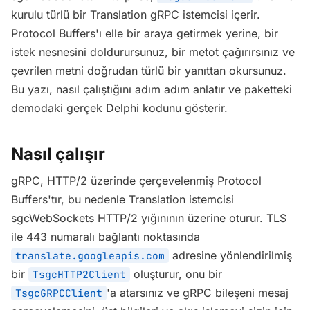
kurulu türlü bir Translation gRPC istemcisi içerir.
Protocol Buffers'ı elle bir araya getirmek yerine, bir
istek nesnesini doldurursunuz, bir metot çağırırsınız ve
çevrilen metni doğrudan türlü bir yanıttan okursunuz.
Bu yazı, nasıl çalıştığını adım adım anlatır ve paketteki
demodaki gerçek Delphi kodunu gösterir.
Nasıl çalışır
gRPC, HTTP/2 üzerinde çerçevelenmiş Protocol
Buffers'tır, bu nedenle Translation istemcisi
sgcWebSockets HTTP/2 yığınının üzerine oturur. TLS
ile 443 numaralı bağlantı noktasında
adresine yönlendirilmiş
translate.googleapis.com
bir
oluşturur, onu bir
TsgcHTTP2Client
'a atarsınız ve gRPC bileşeni mesaj
TsgcGRPCClient