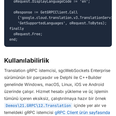
  oRequest.DisplayLanguageCode := 'en';

  oResponse := GetGRPCClient.Call

    ('google.cloud.translation.v3.TranslationService
    'GetSupportedLanguages', oRequest.ToBytes);

finally

  oRequest.Free;

end;
Kullanılabilirlik
Translation gRPC istemcisi, sgcWebSockets Enterprise
sürümünün bir parçasıdır ve Delphi ile C++Builder
genelinde Windows, macOS, Linux, iOS ve Android
üzerinde çalışır. Hizmet hesabı yükleme ve üç işlemin
tümünü içeren eksiksiz, çalıştırılmaya hazır bir örnek
içinde yer alır ve
Demos\21.GRPC\12.Translation
temeldeki gRPC istemcisi
gRPC Client ürün sayfasında