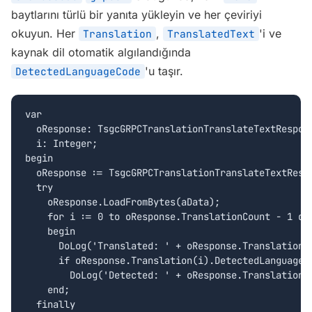
baytlarını türlü bir yanıta yükleyin ve her çeviriyi
okuyun. Her
,
'i ve
Translation
TranslatedText
kaynak dil otomatik algılandığında
'u taşır.
DetectedLanguageCode
var

  oResponse: TsgcGRPCTranslationTranslateTextRespons
  i: Integer;

begin

  oResponse := TsgcGRPCTranslationTranslateTextRespo
  try

    oResponse.LoadFromBytes(aData);

    for i := 0 to oResponse.TranslationCount - 1 do

    begin

      DoLog('Translated: ' + oResponse.Translation(i
      if oResponse.Translation(i).DetectedLanguageCo
        DoLog('Detected: ' + oResponse.Translation(i
    end;

  finally
