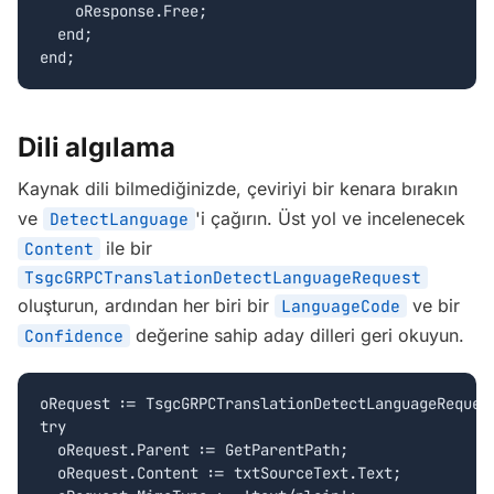
    oResponse.Free;

  end;

end;
Dili algılama
Kaynak dili bilmediğinizde, çeviriyi bir kenara bırakın
ve
'i çağırın. Üst yol ve incelenecek
DetectLanguage
ile bir
Content
TsgcGRPCTranslationDetectLanguageRequest
oluşturun, ardından her biri bir
ve bir
LanguageCode
değerine sahip aday dilleri geri okuyun.
Confidence
oRequest := TsgcGRPCTranslationDetectLanguageRequest
try

  oRequest.Parent := GetParentPath;

  oRequest.Content := txtSourceText.Text;
