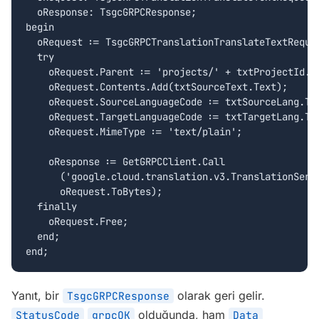
  oResponse: TsgcGRPCResponse;

begin

  oRequest := TsgcGRPCTranslationTranslateTextReques
  try

    oRequest.Parent := 'projects/' + txtProjectId.Te
    oRequest.Contents.Add(txtSourceText.Text);

    oRequest.SourceLanguageCode := txtSourceLang.Tex
    oRequest.TargetLanguageCode := txtTargetLang.Tex
    oRequest.MimeType := 'text/plain';

    oResponse := GetGRPCClient.Call

      ('google.cloud.translation.v3.TranslationServi
      oRequest.ToBytes);

  finally

    oRequest.Free;

  end;

end;
Yanıt, bir
olarak geri gelir.
TsgcGRPCResponse
olduğunda, ham
StatusCode
grpcOK
Data