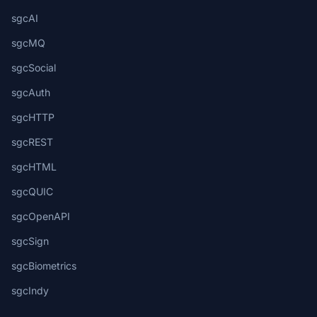
sgcAI
sgcMQ
sgcSocial
sgcAuth
sgcHTTP
sgcREST
sgcHTML
sgcQUIC
sgcOpenAPI
sgcSign
sgcBiometrics
sgcIndy