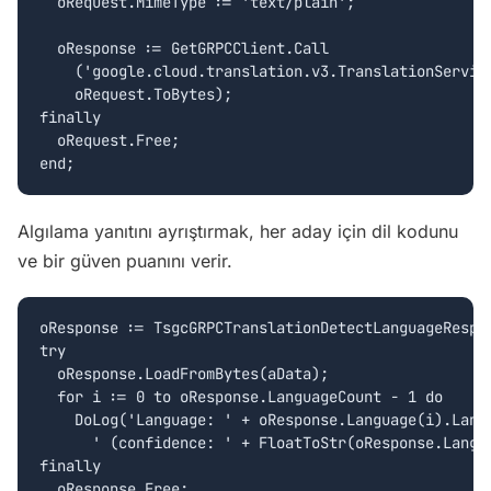
  oRequest.MimeType := 'text/plain';

  oResponse := GetGRPCClient.Call

    ('google.cloud.translation.v3.TranslationService
    oRequest.ToBytes);

finally

  oRequest.Free;

end;
Algılama yanıtını ayrıştırmak, her aday için dil kodunu
ve bir güven puanını verir.
oResponse := TsgcGRPCTranslationDetectLanguageRespon
try

  oResponse.LoadFromBytes(aData);

  for i := 0 to oResponse.LanguageCount - 1 do

    DoLog('Language: ' + oResponse.Language(i).Langu
      ' (confidence: ' + FloatToStr(oResponse.Langua
finally

  oResponse.Free;
