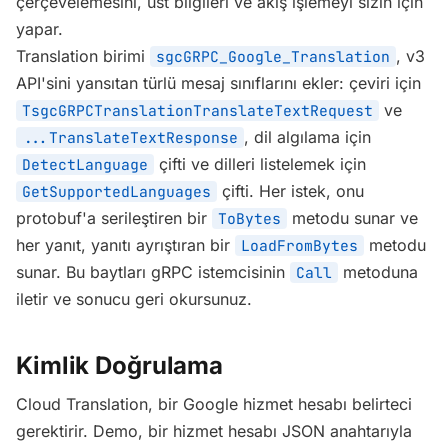
çerçevelemesini, üst bilgileri ve akış işlemeyi sizin için
yapar.
Translation birimi
, v3
sgcGRPC_Google_Translation
API'sini yansıtan türlü mesaj sınıflarını ekler: çeviri için
ve
TsgcGRPCTranslationTranslateTextRequest
, dil algılama için
...TranslateTextResponse
çifti ve dilleri listelemek için
DetectLanguage
çifti. Her istek, onu
GetSupportedLanguages
protobuf'a serileştiren bir
metodu sunar ve
ToBytes
her yanıt, yanıtı ayrıştıran bir
metodu
LoadFromBytes
sunar. Bu baytları gRPC istemcisinin
metoduna
Call
iletir ve sonucu geri okursunuz.
Kimlik Doğrulama
Cloud Translation, bir Google hizmet hesabı belirteci
gerektirir. Demo, bir hizmet hesabı JSON anahtarıyla