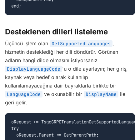
end;
Desteklenen dilleri listeleme
Üçüncü işlem olan
,
GetSupportedLanguages
hizmetin desteklediği her dili döndürür. Görünen
adların hangi dilde olmasını istiyorsanız
'u o dile ayarlayın; her giriş,
DisplayLanguageCode
kaynak veya hedef olarak kullanılıp
kullanılamayacağına dair bayraklarla birlikte bir
ve okunabilir bir
ile
LanguageCode
DisplayName
geri gelir.
oRequest := TsgcGRPCTranslationGetSupportedLanguages
try

  oRequest.Parent := GetParentPath;
