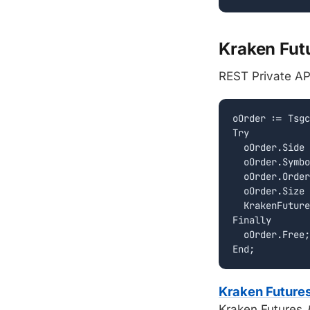
Kraken Fut
REST Priva
oOrder := Tsgc
Try

  oOrder.Side 
  oOrder.Symbo
  oOrder.Order
  oOrder.Size 
  KrakenFuture
Finally

  oOrder.Free;

Kraken Future
Kraken Future