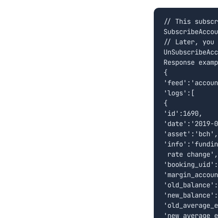
// This subscr
SubscribeAccou
// Later, you 
UnSubscribeAcc
Response examp
{  

'feed':'accoun
'logs':[  

{  

'id':1690,

'date':'2019-0
'asset':'bch',

'info':'fundin
 rate change',

'booking_uid':
'margin_accoun
'old_balance':
'new_balance':
'old_average_e
'new_average_e