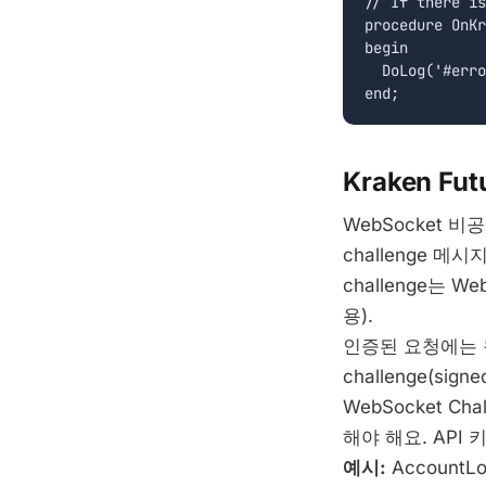
// If there is
procedure OnKr
begin

  DoLog('#erro
Kraken Fut
WebSocket 
challenge 메
challenge는 W
용).
인증된 요청에는 원본 
challenge(si
WebSocket Ch
해야 해요. API 
예시:
Account