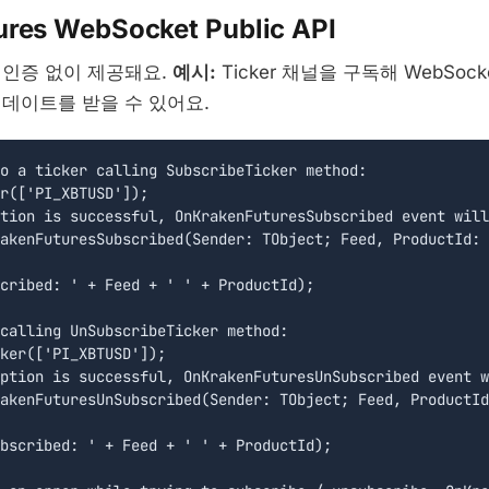
ures WebSocket Public API
 인증 없이 제공돼요.
예시:
Ticker 채널을 구독해 WebSoc
업데이트를 받을 수 있어요.
o a ticker calling SubscribeTicker method:

r(['PI_XBTUSD']);

tion is successful, OnKrakenFuturesSubscribed event will
akenFuturesSubscribed(Sender: TObject; Feed, ProductId: 
cribed: ' + Feed + ' ' + ProductId);

calling UnSubscribeTicker method:

ker(['PI_XBTUSD']);

ption is successful, OnKrakenFuturesUnSubscribed event w
akenFuturesUnSubscribed(Sender: TObject; Feed, ProductId
bscribed: ' + Feed + ' ' + ProductId);
