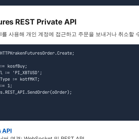
ures REST Private API
te API를 사용해 개인 계정에 접근하고 주문을 보내거나 취소할 
HTTPKrakenFuturesOrder.Create;

:= kosfBuy;

l := 'PI_XBTUSD';

Type := kotfMKT;

:= 1;

s.REST_API.SendOrder(oOrder);  

s API
s 서버 연결: WebSocket 및 REST API