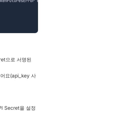
kenFuturesError event will be called.

cret으로 서명된
어요(api_key 사
I Secret을 설정