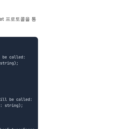
ket 프로토콜을 통
 be called:

string);

ill be called:

: string);
