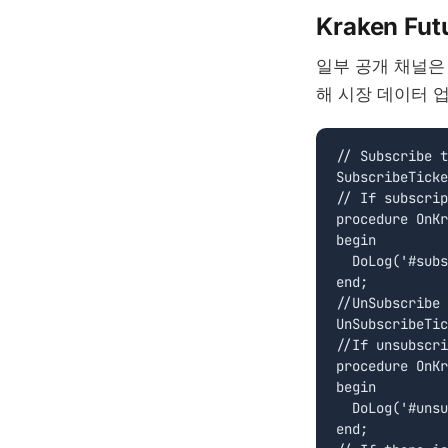
Kraken Fut
일부 공개 채널은
해 시장 데이터 
// Subscribe t
SubscribeTicke
// If subscrip
procedure OnKr
begin

  DoLog('#subs
end;

//UnSubscribe 
UnSubscribeTic
//If unsubscri
procedure OnKr
begin

  DoLog('#unsu
end;
