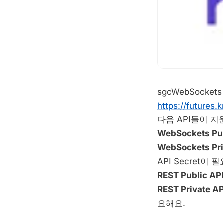
sgcWebSockets
https://futures.
다음 API들이 지
WebSockets Pub
WebSockets Pri
API Secret이 
REST Public API
REST Private AP
요해요.