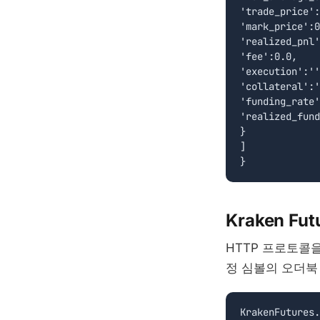
'trade_price':
'mark_price':0
'realized_pnl'
'fee':0.0,

'execution':''
'collateral':'
'funding_rate'
'realized_fund
}

]

Kraken Fut
HTTP 프로토콜을
정 심볼의 오더북