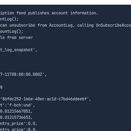
iption feed publishes account information.

ntLog();

can unsubscribe from AccountLog, calling UnSubscribeAcco
ountLog();

le from server

t_log_snapshot',

7-11T08:00:00.000Z',

g 

'86fdc252-1b6e-40ec-ac1d-c7bd46ddeebf',

t':'f-bch:usd',

0.01215667051,

0.01215736653,

ntry_price':0.0,

ntry_price':0.0,
