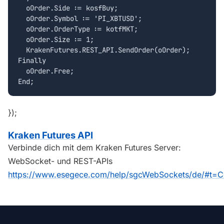
  oOrder.Side := kosfBuy;

  oOrder.Symbol := 'PI_XBTUSD';

  oOrder.OrderType := kotfMKT;

  oOrder.Size := 1;

  KrakenFutures.REST_API.SendOrder(oOrder);  

Finally

  oOrder.Free;

});
Kraken Futures API
Verbinde dich mit dem Kraken Futures Server:
WebSocket- und REST-APIs
https://www.esegece.com/help/sgcWebSockets/de/#t