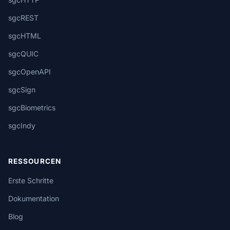
sgcREST
sgcHTML
sgcQUIC
sgcOpenAPI
sgcSign
sgcBiometrics
sgcIndy
RESSOURCEN
Erste Schritte
Dokumentation
Blog