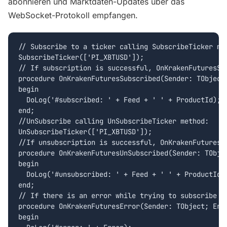
abonnieren und Marktdaten-Updates über das
WebSocket-Protokoll empfangen.
// Subscribe to a ticker calling SubscribeTicker met
SubscribeTicker(['PI_XBTUSD']);

// If subscription is successful, OnKrakenFuturesSub
procedure OnKrakenFuturesSubscribed(Sender: TObject;
begin

  DoLog('#subscribed: ' + Feed + ' ' + ProductId);

end;

//UnSubscribe calling UnSubscribeTicker method:

UnSubscribeTicker(['PI_XBTUSD']);

//If unsubscription is successful, OnKrakenFuturesUn
procedure OnKrakenFuturesUnSubscribed(Sender: TObjec
begin

  DoLog('#unsubscribed: ' + Feed + ' ' + ProductId);
end;

// If there is an error while trying to subscribe /
procedure OnKrakenFuturesError(Sender: TObject; Erro
begin
