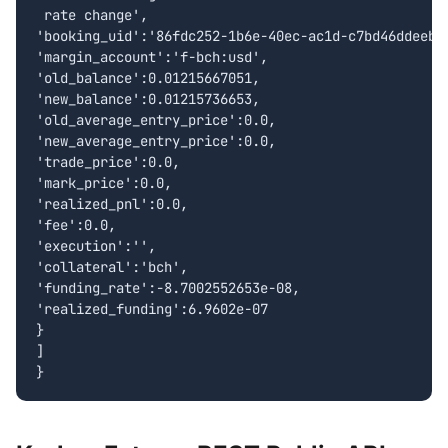
 rate change',

'booking_uid':'86fdc252-1b6e-40ec-ac1d-c7bd46ddeebf'
'margin_account':'f-bch:usd',

'old_balance':0.01215667051,

'new_balance':0.01215736653,

'old_average_entry_price':0.0,

'new_average_entry_price':0.0,

'trade_price':0.0,

'mark_price':0.0,

'realized_pnl':0.0,

'fee':0.0,

'execution':'',

'collateral':'bch',

'funding_rate':-8.7002552653e-08,

'realized_funding':6.9602e-07

}

]
