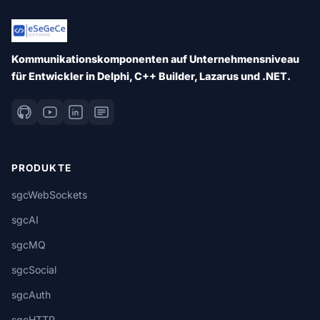
Kommunikationskomponenten auf Unternehmensniveau
für Entwickler in Delphi, C++ Builder, Lazarus und .NET.
PRODUKTE
sgcWebSockets
sgcAI
sgcMQ
sgcSocial
sgcAuth
sgcHTTP