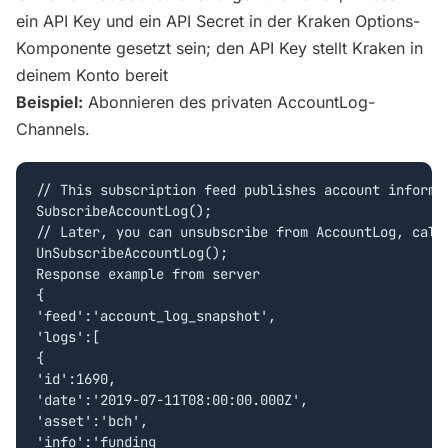
ein API Key und ein API Secret in der Kraken Options-
Komponente gesetzt sein; den API Key stellt Kraken in
deinem Konto bereit
Beispiel:
Abonnieren des privaten AccountLog-
Channels.
// This subscription feed publishes account informat
SubscribeAccountLog();

// Later, you can unsubscribe from AccountLog, calli
UnSubscribeAccountLog();

Response example from server

{  

'feed':'account_log_snapshot',

'logs':[  

{  

'id':1690,

'date':'2019-07-11T08:00:00.000Z',

'asset':'bch',

'info':'funding 
