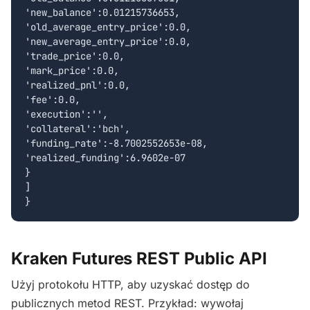
'new_balance':0.01215736653,

'old_average_entry_price':0.0,

'new_average_entry_price':0.0,

'trade_price':0.0,

'mark_price':0.0,

'realized_pnl':0.0,

'fee':0.0,

'execution':'',

'collateral':'bch',

'funding_rate':-8.7002552653e-08,

'realized_funding':6.9602e-07

}

]

Kraken Futures REST Public API
Użyj protokołu HTTP, aby uzyskać dostęp do
publicznych metod REST. Przykład: wywołaj