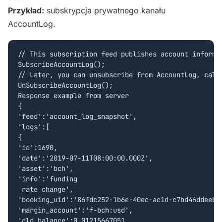
Przykład:
subskrypcja prywatnego kanału
AccountLog.
// This subscription feed publishes account informat
SubscribeAccountLog();

// Later, you can unsubscribe from AccountLog, calli
UnSubscribeAccountLog();

Response example from server

{  

'feed':'account_log_snapshot',

'logs':[  

{  

'id':1690,

'date':'2019-07-11T08:00:00.000Z',

'asset':'bch',

'info':'funding 

 rate change',

'booking_uid':'86fdc252-1b6e-40ec-ac1d-c7bd46ddeebf'
'margin_account':'f-bch:usd',

'old_balance':0.01215667051,
