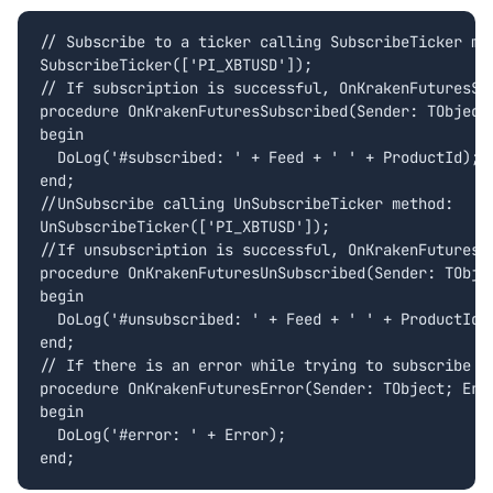
// Subscribe to a ticker calling SubscribeTicker met
SubscribeTicker(['PI_XBTUSD']);

// If subscription is successful, OnKrakenFuturesSub
procedure OnKrakenFuturesSubscribed(Sender: TObject;
begin

  DoLog('#subscribed: ' + Feed + ' ' + ProductId);

end;

//UnSubscribe calling UnSubscribeTicker method:

UnSubscribeTicker(['PI_XBTUSD']);

//If unsubscription is successful, OnKrakenFuturesUn
procedure OnKrakenFuturesUnSubscribed(Sender: TObjec
begin

  DoLog('#unsubscribed: ' + Feed + ' ' + ProductId);
end;

// If there is an error while trying to subscribe /
procedure OnKrakenFuturesError(Sender: TObject; Erro
begin

  DoLog('#error: ' + Error);
