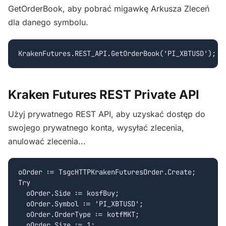
GetOrderBook, aby pobrać migawkę Arkusza Zleceń
dla danego symbolu.
Kraken Futures REST Private API
Użyj prywatnego REST API, aby uzyskać dostęp do
swojego prywatnego konta, wysyłać zlecenia,
anulować zlecenia...
oOrder := TsgcHTTPKrakenFuturesOrder.Create;

Try

  oOrder.Side := kosfBuy;

  oOrder.Symbol := 'PI_XBTUSD';

  oOrder.OrderType := kotfMKT;

  oOrder.Size := 1;
