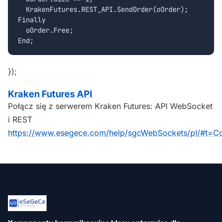
  KrakenFutures.REST_API.SendOrder(oOrder);  

Finally

  oOrder.Free;

});
Kraken Futures API
Połącz się z serwerem Kraken Futures: API WebSocket
i REST
https://www.esegece.com/help/sgcWebSockets/pl/#t=