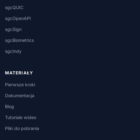
sgcQUIC
sgcOpenAPI
sgcSign
sgcBiometrics
sgcIndy
MATERIAŁY
Pierwsze kroki
Dokumentacja
Blog
Tutoriale wideo
Pliki do pobrania