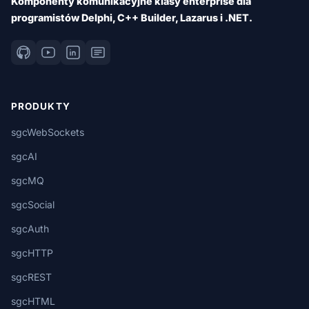
Komponenty komunikacyjne klasy enterprise dla
programistów Delphi, C++ Builder, Lazarus i .NET.
PRODUKTY
sgcWebSockets
sgcAI
sgcMQ
sgcSocial
sgcAuth
sgcHTTP
sgcREST
sgcHTML