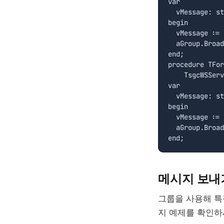
var

  vMessage: st
begin

  vMessage := 
  aGroup.Broad
end;

procedure TFor
    TsgcWSServ
var

  vMessage: st
begin

  vMessage := 
  aGroup.Broad
메시지 보내
그룹을 사용해 특
지 예제를 확인하