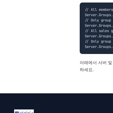
// All members

Server.Groups.
// Only group 
Server.Groups.
// All sales g
Server.Groups.
// Only group 
아래에서 서버 및
하세요.