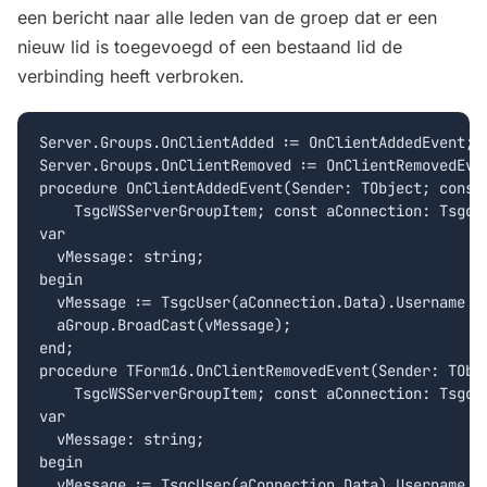
een bericht naar alle leden van de groep dat er een
nieuw lid is toegevoegd of een bestaand lid de
verbinding heeft verbroken.
Server.Groups.OnClientAdded := OnClientAddedEvent;

Server.Groups.OnClientRemoved := OnClientRemovedEven
procedure OnClientAddedEvent(Sender: TObject; const 
    TsgcWSServerGroupItem; const aConnection: TsgcWS
var

  vMessage: string;

begin

  vMessage := TsgcUser(aConnection.Data).Username + 
  aGroup.BroadCast(vMessage);

end;

procedure TForm16.OnClientRemovedEvent(Sender: TObje
    TsgcWSServerGroupItem; const aConnection: TsgcWS
var

  vMessage: string;

begin

  vMessage := TsgcUser(aConnection.Data).Username + 