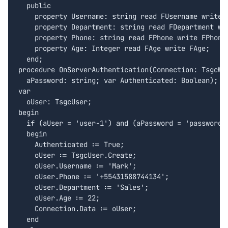
  public

    property Username: string read FUsername write F
    property Department: string read FDepartment wri
    property Phone: string read FPhone write FPhone;
    property Age: Integer read FAge write FAge;

  end;

procedure OnServerAuthentication(Connection: TsgcWSC
  aPassword: string; var Authenticated: Boolean);

var

  oUser: TsgcUser;

begin

  if (aUser = 'user-1') and (aPassword = 'password-1
  begin

    Authenticated := True;

    oUser := TsgcUser.Create;

    oUser.Username := 'Mark';

    oUser.Phone := '+55431588744134';

    oUser.Department := 'Sales';

    oUser.Age := 22;

    Connection.Data := oUser;

  end
