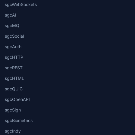
sgcWebSockets
sgcAI
sgcMQ
sgcSocial
sgcAuth
sgcHTTP
sgcREST
sgcHTML
sgcQUIC
sgcOpenAPI
sgcSign
sgcBiometrics
sgcIndy