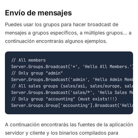
Envío de mensajes
Puedes usar los grupos para hacer broadcast de
mensajes a grupos específicos, a múltiples grupos... a
continuación encontrarás algunos ejemplos.
// All members

Server.Groups.Broadcast('*', 'Hello All Members.');

// Only group "admin"

Server.Groups.Broadcast('admin', 'Hello Admin Member
// All sales groups (sales/asi, sales/europe, sales/
Server.Groups.Broadcast('sales/*', 'Hello Sales Memb
// Only group "accounting" (must exists!!!)

A continuación encontrarás las fuentes de la aplicación
servidor y cliente y los binarios compilados para