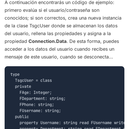
A continuación encontrarás un código de ejemplo:
primero evalúa si el usuario/contraseña son
conocidos; si son correctos, crea una nueva instancia
de la clase TsgcUser donde se almacenan los datos
del usuario, rellena las propiedades y asigna a la
propiedad
Connection.Data
. De esta forma, puedes
acceder a los datos del usuario cuando recibes un
mensaje de este usuario, cuando se desconecta...
type

  TsgcUser = class

  private

    FAge: Integer;

    FDepartment: string;

    FPhone: string;

    FUsername: string;

  public

    property Username: string read FUsername write F
    property Department: string read FDepartment wri