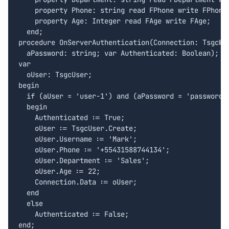
    property Phone: string read FPhone write FPhone;
    property Age: Integer read FAge write FAge;

  end;

procedure OnServerAuthentication(Connection: TsgcWSC
  aPassword: string; var Authenticated: Boolean);

var

  oUser: TsgcUser;

begin

  if (aUser = 'user-1') and (aPassword = 'password-1
  begin

    Authenticated := True;

    oUser := TsgcUser.Create;

    oUser.Username := 'Mark';

    oUser.Phone := '+55431588744134';

    oUser.Department := 'Sales';

    oUser.Age := 22;

    Connection.Data := oUser;

  end

  else

    Authenticated := False;
