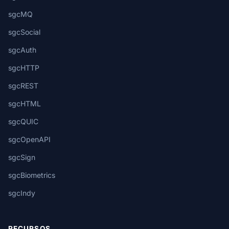
sgcMQ
sgcSocial
sgcAuth
sgcHTTP
sgcREST
sgcHTML
sgcQUIC
sgcOpenAPI
sgcSign
sgcBiometrics
sgcIndy
RECURSOS