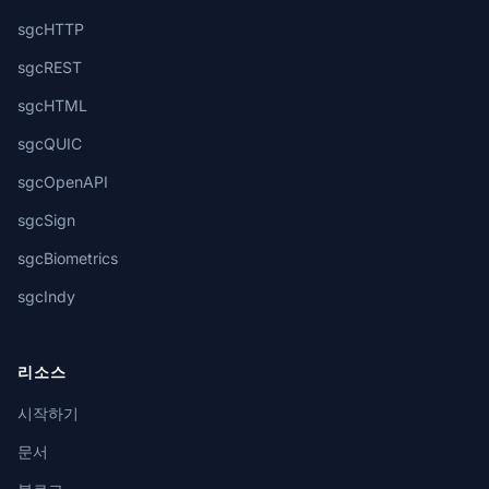
sgcHTTP
sgcREST
sgcHTML
sgcQUIC
sgcOpenAPI
sgcSign
sgcBiometrics
sgcIndy
리소스
시작하기
문서