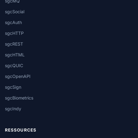
sgcMQ
sgcSocial
sgcAuth
sgcHTTP
sgcREST
sgcHTML
sgcQUIC
sgcOpenAPI
sgcSign
sgcBiometrics
sgcIndy
RESSOURCES