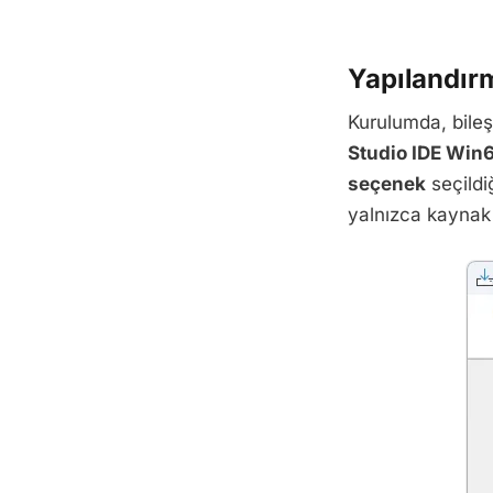
Yapılandır
Kurulumda, bileş
Studio IDE Win
seçenek
seçildi
yalnızca kaynak k