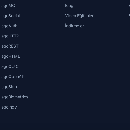
sgcMQ
Blog
sgcSocial
Video Eğitimleri
sgcAuth
İndirmeler
sgcHTTP
sgcREST
sgcHTML
sgcQUIC
sgcOpenAPI
sgcSign
sgcBiometrics
sgcIndy