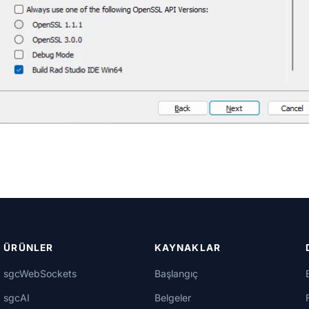
ÜRÜNLER
KAYNAKLAR
sgcWebSockets
Başlangıç
sgcAI
Belgeler