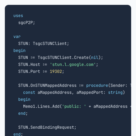
uses

  sgcP2P;

var
begin

  STUN := TsgcSTUNClient.Create(
nil
);

  STUN.Host := 
'stun.l.google.com'
;

  STUN.Port := 
19302
;

  STUN.OnSTUNMappedAddress := 
procedure
(Sender: TOb
const
 aMappedAddress, aMappedPort: 
string
)

begin
    Memo1.Lines.Add(
'public: '
 + aMappedAddress + 
end
;

end
;