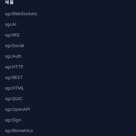
제품
sgcWebSockets
sgcAI
sgcMQ
sgcSocial
sgcAuth
sgcHTTP
sgcREST
sgcHTML
sgcQUIC
sgcOpenAPI
sgcSign
sgcBiometrics