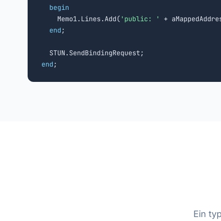
begin
    Memo1.Lines.Add(
'public: '
 + aMappedAddre
end
;

end
;
Ein ty