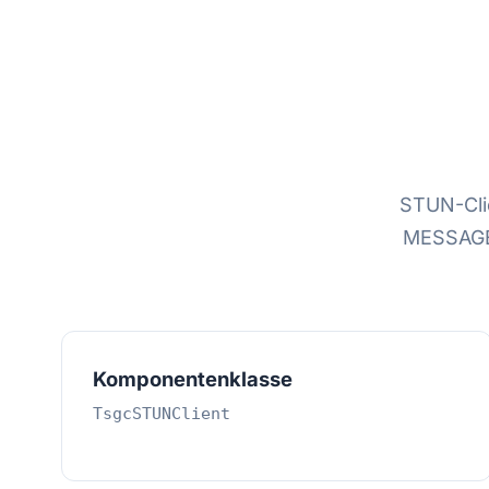
STUN-Cli
MESSAGE
Komponentenklasse
TsgcSTUNClient