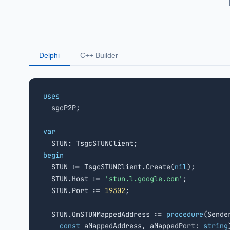
Delphi
C++ Builder
uses

  sgcP2P;

var
begin

  STUN := TsgcSTUNClient.Create(
nil
);

  STUN.Host := 
'stun.l.google.com'
;

  STUN.Port := 
19302
;

  STUN.OnSTUNMappedAddress := 
procedure
(Sende
const
 aMappedAddress, aMappedPort: 
string
)