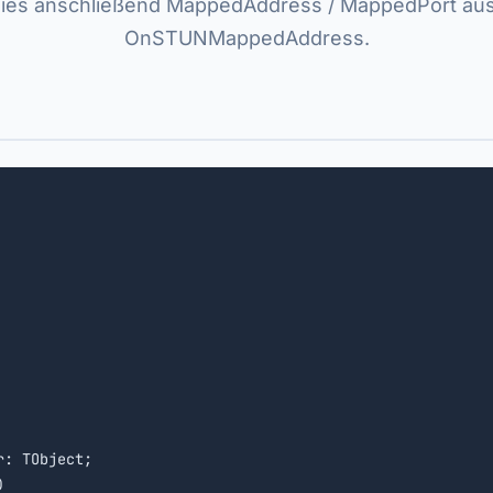
lies anschließend MappedAddress / MappedPort au
OnSTUNMappedAddress.
r: TObject;


