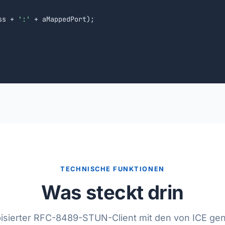
ss + 
':'
 + aMappedPort);

TECHNISCHE FUNKTIONEN
Was steckt drin
pisierter RFC-8489-STUN-Client mit den von ICE ge