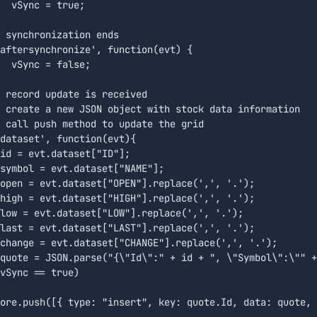
;

aftersynchronize', function(evt) {

e;

dataset', function(evt){ 
