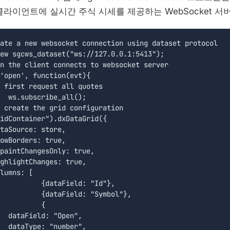
클라이언트에 실시간 주식 시세를 제공하는 WebSocket 서
ate a new websocket connection using dataset protocol

ew sgcws_dataset("ws://127.0.0.1:5413");

n the client connects to websocket server

);

idContainer").dxDataGrid({

taSource: store,

owBorders: true,

paintChangesOnly: true,

ghlightChanges: true,

lumns: [

d: "Id"},

"Symbol"},

	{

  dataField: "Open",

  dataType: "number",
