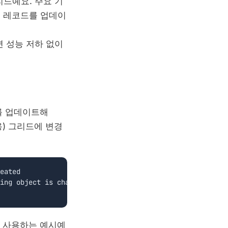
그리드예요. 주요 기
의 레코드를 업데이
면 성능 저하 없이
드를 업데이트해
용) 그리드에 변경
eated

ing object is changed

토콜을 사용하는 예시예