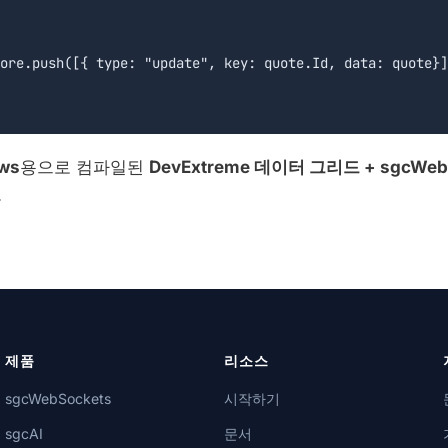
ws
용으로 컴파일된
DevExtreme 데이터 그리드 + sgcWeb
.
제품
리소스
sgcWebSockets
시작하기
sgcAI
문서