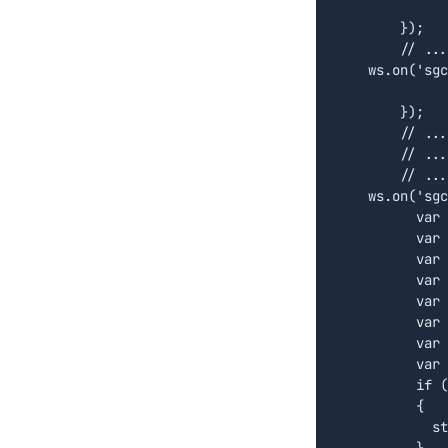
		vSync = true
	});

	// ... synchronization ends

    ws.on('sgc
		vSync = fals
	});

	// ... record update is received

	// ... create a new JSON object with stock data information

	// ... call push method to update the grid

    ws.on('sgc
	  var id = evt.dataset["ID"];

	  var symbol = evt.dataset["NAME"];

	  var open = evt.dataset["OPEN"].replace(',', '.');

	  var high = evt.dataset["HIGH"].replace(',', '.');

	  var low = evt.dataset["LOW"].replace(',', '.');

	  var last = evt.dataset["LAST"].replace(',', '.');		

	  var change = evt.dataset["CHANGE"].replace(',', '.');		

	  var quote = JSON.parse("{\"Id\":" + id + ", \"Symbol\":\"" + symbol + "\", \"Open\": " + open + ", \"High\": " + high + ", \"Low\": " + low + ", \"Last\": " + last + ", \"Change\": " + change + "}");

	  if (vSync == true)

	  {

	    store.push([{ type: "insert", key: quote.Id, data: quote, index: -1 }]);

	  }
