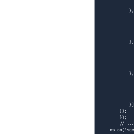
              
            },

		
              
              
              
            },	

		
              
              
              
            },			

		
              
              
              
            }]

        });	  

	});	

	// ... synchronization starts

    ws.on('sgc