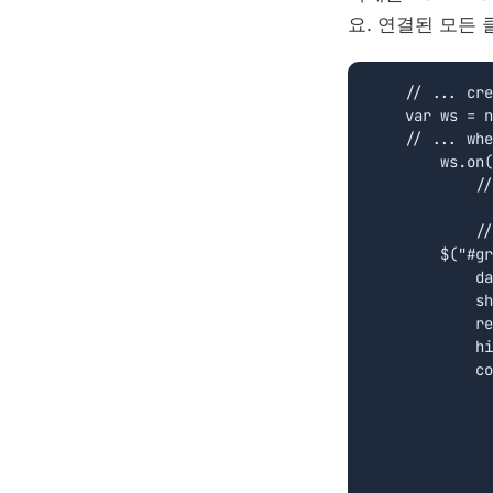
요. 연결된 모든 
    // ... cre
    var ws = n
    // ... whe
	ws.on('open', function(evt){

	    // first request all quotes

		ws.subscribe_all(
	    // create the grid configuration	

        $("#gr
            da
            sh
            re
            hi
            co
			{dataFiel
			{dataField: 
		
              
              