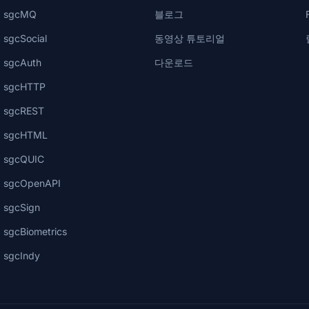
sgcMQ
블로그
sgcSocial
동영상 튜토리얼
sgcAuth
다운로드
sgcHTTP
sgcREST
sgcHTML
sgcQUIC
sgcOpenAPI
sgcSign
sgcBiometrics
sgcIndy