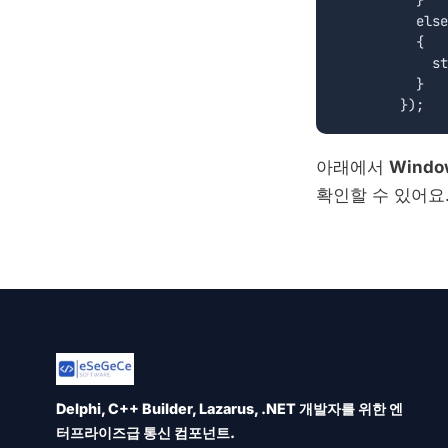
	  else

	  {

	    store.push([{ type: "update", key: quote.Id, data: quote}]);

	  }

아래에서
Windo
확인할 수 있어요
Delphi, C++ Builder, Lazarus, .NET 개발자를 위한 엔
터프라이즈급 통신 컴포넌트.