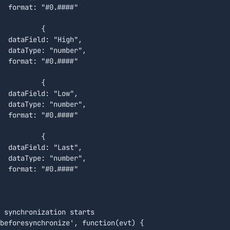
  format: "#0.####"

	{

  dataField: "High",

  dataType: "number",

  format: "#0.####"

	{

  dataField: "Low",

  dataType: "number",

  format: "#0.####"

	{

  dataField: "Last",

  dataType: "number",

  format: "#0.####"

beforesynchronize', function(evt) {
