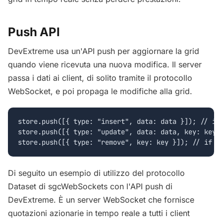
Push API
DevExtreme usa un'API push per aggiornare la grid
quando viene ricevuta una nuova modifica.
Il server
passa i dati ai client, di solito tramite il protocollo
WebSocket, e poi propaga le modifiche alla grid.
store.push([{ type: "insert", data: data }]); // if 
store.push([{ type: "update", data: data, key: key }
Di seguito un esempio di utilizzo del protocollo
Dataset di sgcWebSockets con l'API push di
DevExtreme. È un server WebSocket che fornisce
quotazioni azionarie in tempo reale a tutti i client