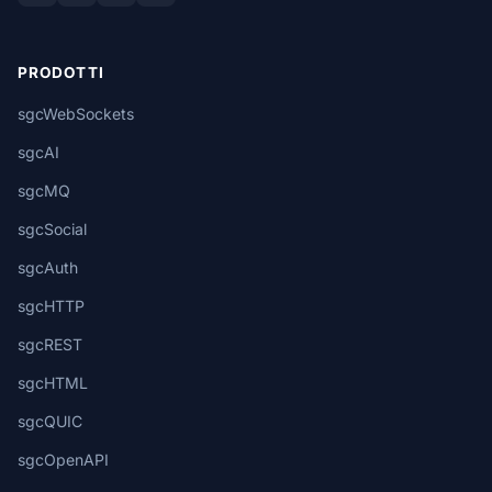
PRODOTTI
sgcWebSockets
sgcAI
sgcMQ
sgcSocial
sgcAuth
sgcHTTP
sgcREST
sgcHTML
sgcQUIC
sgcOpenAPI