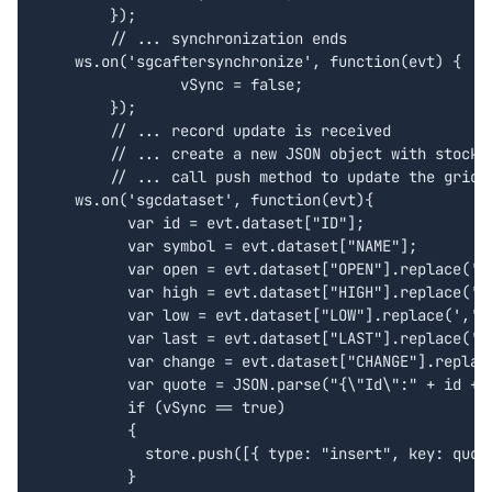
	});

	// ... synchronization ends

    ws.on('sgcaftersynchronize', function(evt) {

		vSync = false;

	});

	// ... record update is received

	// ... create a new JSON object with stock data information

	// ... call push method to update the grid

    ws.on('sgcdataset', function(evt){ 

	  var id = evt.dataset["ID"];

	  var symbol = evt.dataset["NAME"];

	  var open = evt.dataset["OPEN"].replace(',', '.');

	  var high = evt.dataset["HIGH"].replace(',', '.');

	  var low = evt.dataset["LOW"].replace(',', '.');

	  var last = evt.dataset["LAST"].replace(',', '.');		

	  var change = evt.dataset["CHANGE"].replace(',', '.');		

	  var quote = JSON.parse("{\"Id\":" + id + ", \"Symbol\":\"" + symbol + "\", \"Open\": " + open + ", \"High\": " + high + ", \"Low\": " + low + ", \"Last\": " + last + ", \"Change\": " + change + "}");

	  if (vSync == true)

	  {

	    store.push([{ type: "insert", key: quote.Id, data: quote, index: -1 }]);

	  }
