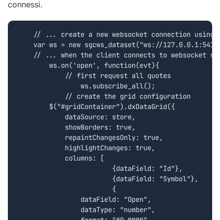
connessi.
    // ... create a new websocket connection using d
    var ws = new sgcws_dataset("ws://127.0.0.1:5413"
    // ... when the client connects to websocket ser
	ws.on('open', function(evt){

	    // first request all quotes

		ws.subscribe_all();

	    // create the grid configuration	

        $("#gridContainer").dxDataGrid({

            dataSource: store,

            showBorders: true,

            repaintChangesOnly: true,

            highlightChanges: true,

            columns: [

			{dataField: "Id"},

			{dataField: "Symbol"},

			{

                dataField: "Open",

                dataType: "number",
