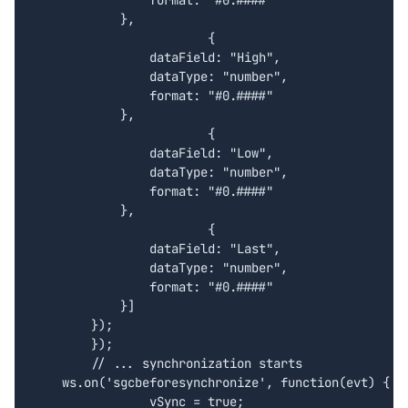
                format: "#0.####"

            },

			{

                dataField: "High",

                dataType: "number",

                format: "#0.####"

            },	

			{

                dataField: "Low",

                dataType: "number",

                format: "#0.####"

            },			

			{

                dataField: "Last",

                dataType: "number",

                format: "#0.####"

            }]

        });	  

	});	

	// ... synchronization starts

    ws.on('sgcbeforesynchronize', function(evt) {

		vSync = true;
