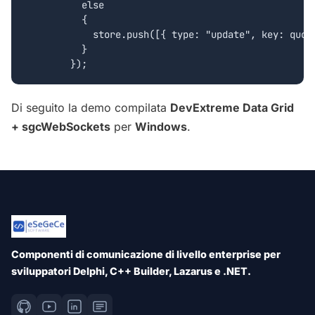
	  else

	  {

	    store.push([{ type: "update", key: quote.Id, data: quote}]);

	  }

Di seguito la demo compilata
DevExtreme Data Grid
+ sgcWebSockets
per
Windows
.
Componenti di comunicazione di livello enterprise per
sviluppatori Delphi, C++ Builder, Lazarus e .NET.