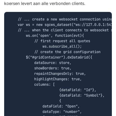
koersen levert aan alle verbonden clients.
    // ... create a new websocket connection using d
    var ws = new sgcws_dataset("ws://127.0.0.1:5413"
    // ... when the client connects to websocket ser
	ws.on('open', function(evt){

	    // first request all quotes

		ws.subscribe_all();

	    // create the grid configuration

        $("#gridContainer").dxDataGrid({

            dataSource: store,

            showBorders: true,

            repaintChangesOnly: true,

            highlightChanges: true,

            columns: [

			{dataField: "Id"},

			{dataField: "Symbol"},

			{

                dataField: "Open",

                dataType: "number",
