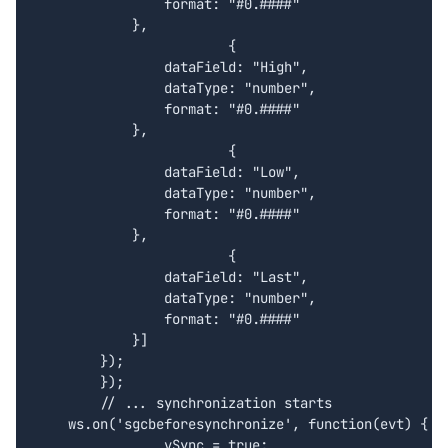
                format: "#0.####"

            },

			{

                dataField: "High",

                dataType: "number",

                format: "#0.####"

            },

			{

                dataField: "Low",

                dataType: "number",

                format: "#0.####"

            },

			{

                dataField: "Last",

                dataType: "number",

                format: "#0.####"

            }]

        });

	});

	// ... synchronization starts

    ws.on('sgcbeforesynchronize', function(evt) {

		vSync = true;
