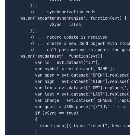
	});

	// ... synchronization ends

    ws.on('sgcaftersynchronize', function(evt) {

		vSync = false;

	});

	// ... record update is received

	// ... create a new JSON object with stock data information

	// ... call push method to update the grid

    ws.on('sgcdataset', function(evt){

	  var id = evt.dataset["ID"];

	  var symbol = evt.dataset["NAME"];

	  var open = evt.dataset["OPEN"].replace(',', '.');

	  var high = evt.dataset["HIGH"].replace(',', '.');

	  var low = evt.dataset["LOW"].replace(',', '.');

	  var last = evt.dataset["LAST"].replace(',', '.');

	  var change = evt.dataset["CHANGE"].replace(',', '.');

	  var quote = JSON.parse("{\"Id\":" + id + ", \"Symbol\":\"" + symbol + "\", \"Open\": " + open + ", \"High\": " + high + ", \"Low\": " + low + ", \"Last\": " + last + ", \"Change\": " + change + "}");

	  if (vSync == true)

	  {

	    store.push([{ type: "insert", key: quote.Id, data: quote, index: -1 }]);

	  }
