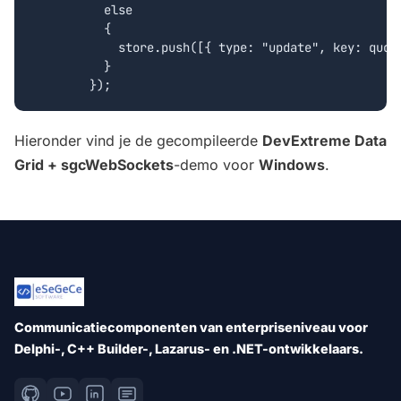
	  else

	  {

	    store.push([{ type: "update", key: quote.Id, data: quote}]);

	  }

Hieronder vind je de gecompileerde
DevExtreme Data
Grid + sgcWebSockets
-demo voor
Windows
.
Communicatiecomponenten van enterpriseniveau voor
Delphi-, C++ Builder-, Lazarus- en .NET-ontwikkelaars.