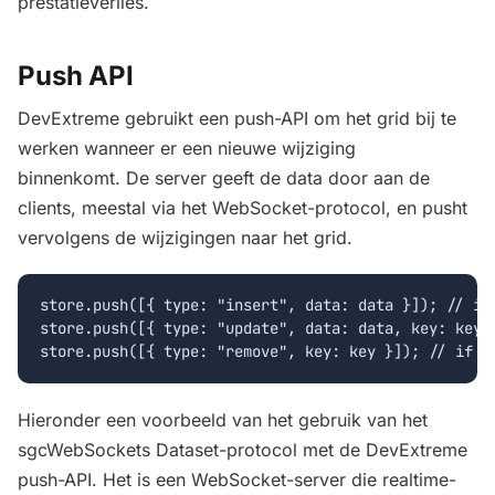
prestatieverlies.
Push API
DevExtreme gebruikt een push-API om het grid bij te
werken wanneer er een nieuwe wijziging
binnenkomt.
De server geeft de data door aan de
clients, meestal via het WebSocket-protocol, en pusht
vervolgens de wijzigingen naar het grid.
store.push([{ type: "insert", data: data }]); // if 
store.push([{ type: "update", data: data, key: key }
Hieronder een voorbeeld van het gebruik van het
sgcWebSockets Dataset-protocol met de DevExtreme
push-API. Het is een WebSocket-server die realtime-