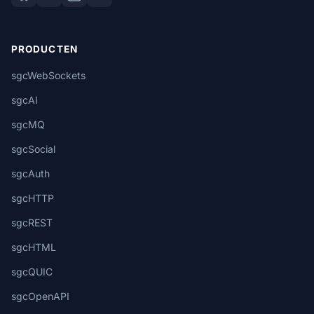
PRODUCTEN
sgcWebSockets
sgcAI
sgcMQ
sgcSocial
sgcAuth
sgcHTTP
sgcREST
sgcHTML
sgcQUIC
sgcOpenAPI