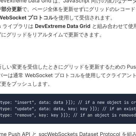
evExtreme Data Grid は、JavaScript 向けの強力
が
部分更新
で、ページ全体を更新せずにグリッドのレコード
WebSocket プロトコル
を使用して受信されます。
s
ライブラリは
DevExtreme Data Grid
と組み合わせて使
ずにグリッドをリアルタイムで更新できます。
e は新しい変更を受信したときにグリッドを更新するための Push
バーは通常 WebSocket プロトコルを使用してクライア
変更をプッシュします。
type: "insert", data: data }]); // if a new object is cr
type: "update", data: data, key: key }]); // if an exist
me Push API と sgcWebSockets Dataset Protoco