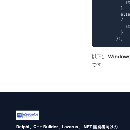
	    store.push([{ type: "insert", key: quote.Id, data: quote, index: -1 }]);

	  }

	  else

	  {

	    store.push([{ type: "update", key: quote.Id, data: quote}]);

	  }

以下は
Window
です。
Delphi、C++ Builder、Lazarus、.NET 開発者向けの