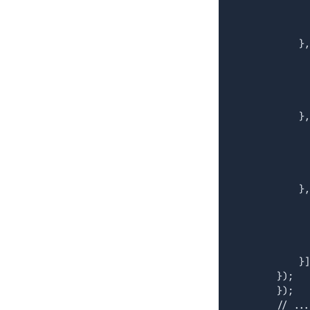
              
              
            },

		
              
              
              
            },	

		
              
              
              
            },			

		
              
              
              
            }]

        });	  

	});	

	// ... synchronization starts
