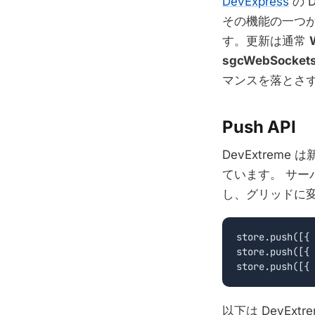
DevExpress
の D
その機能の一つ
す。更新は通常
sgcWebSocket
マンスを落とさ
Push API
DevExtrem
ています。
サー
し、グリッドに
store.push([{ 
store.push([{ 
以下は DevExtre