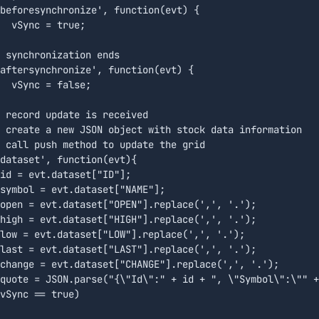
beforesynchronize', function(evt) {

;

aftersynchronize', function(evt) {

e;

dataset', function(evt){ 
