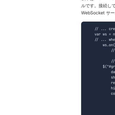
ルです。接続し
WebSocket 
    // ... cre
    var ws = n
    // ... whe
	ws.on('open', function(evt){

	    // first request all quotes

		ws.subscribe_all(
	    // create the grid configuration	

        $("#gr
            da
            sh
            re
            hi
            co
			{dataFiel
			{dataField: 
		
              