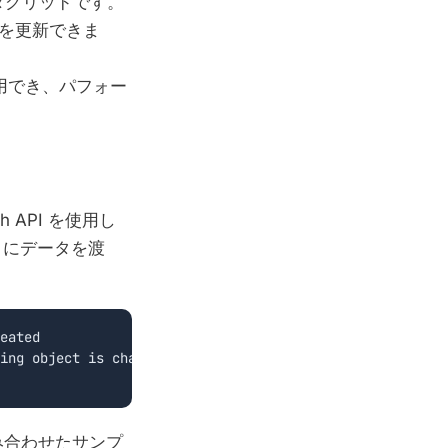
なデータグリッドです。
を更新できま
用でき、パフォー
 API を使用し
ントにデータを渡
eated

ing object is changed

l を組み合わせたサンプ