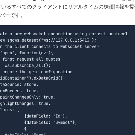
ているすべてのクライアントにリアルタイムの株価情報を提
サーバーです。
ate a new websocket connection using dataset protocol

ew sgcws_dataset("ws://127.0.0.1:5413");

n the client connects to websocket server

);

idContainer").dxDataGrid({

taSource: store,

owBorders: true,

paintChangesOnly: true,

ghlightChanges: true,

lumns: [

d: "Id"},

"Symbol"},

	{

  dataField: "Open",
