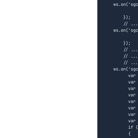
    ws.on('sgc
		vSync = true
	});

	// ... synchronization ends

    ws.on('sgc
		vSync = fals
	});

	// ... record update is received

	// ... create a new JSON object with stock data information

	// ... call push method to update the grid

    ws.on('sgc
	  var id = evt.dataset["ID"];

	  var symbol = evt.dataset["NAME"];

	  var open = evt.dataset["OPEN"].replace(',', '.');

	  var high = evt.dataset["HIGH"].replace(',', '.');

	  var low = evt.dataset["LOW"].replace(',', '.');

	  var last = evt.dataset["LAST"].replace(',', '.');		

	  var change = evt.dataset["CHANGE"].replace(',', '.');		

	  var quote = JSON.parse("{\"Id\":" + id + ", \"Symbol\":\"" + symbol + "\", \"Open\": " + open + ", \"High\": " + high + ", \"Low\": " + low + ", \"Last\": " + last + ", \"Change\": " + change + "}");

	  if (vSync == true)

	  {
