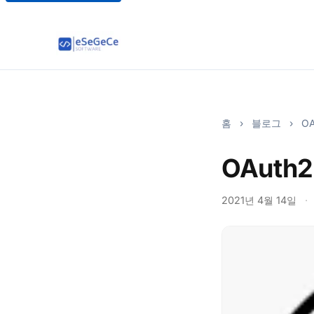
홈
›
블로그
›
OA
OAut
2021년 4월 14일
·