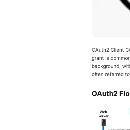
OAuth2 Clien
grant is commonl
background, with
often referred t
OAuth2 Flo