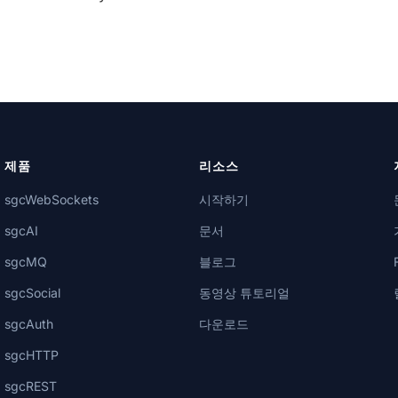
제품
리소스
sgcWebSockets
시작하기
sgcAI
문서
sgcMQ
블로그
sgcSocial
동영상 튜토리얼
sgcAuth
다운로드
sgcHTTP
sgcREST