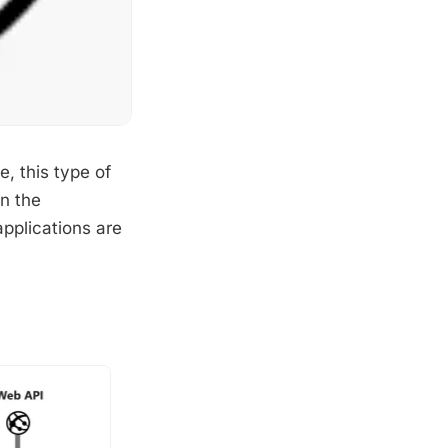
e, this type of
in the
pplications are