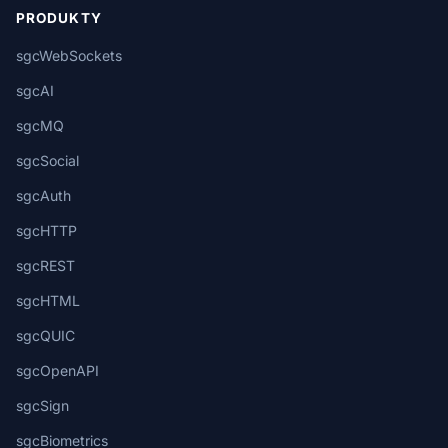
PRODUKTY
sgcWebSockets
sgcAI
sgcMQ
sgcSocial
sgcAuth
sgcHTTP
sgcREST
sgcHTML
sgcQUIC
sgcOpenAPI
sgcSign
sgcBiometrics