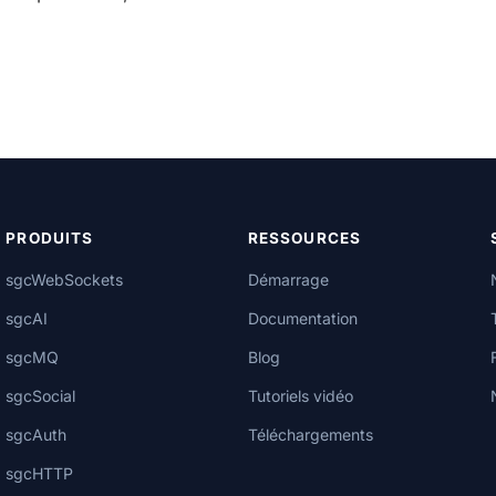
PRODUITS
RESSOURCES
sgcWebSockets
Démarrage
sgcAI
Documentation
sgcMQ
Blog
sgcSocial
Tutoriels vidéo
sgcAuth
Téléchargements
sgcHTTP