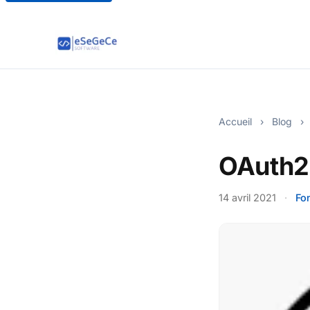
Accueil
›
Blog
›
OAuth2 
14 avril 2021
·
Fo