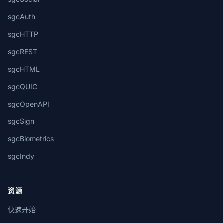
sgcAuth
sgcHTTP
sgcREST
sgcHTML
sgcQUIC
sgcOpenAPI
sgcSign
sgcBiometrics
sgcIndy
资源
快速开始