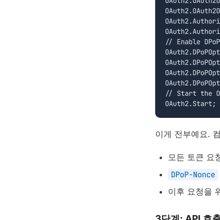
OAuth2.OAuth2O
OAuth2.OAuth2O
OAuth2.Authori
OAuth2.Authori
// Enable DPoP

OAuth2.DPoPOpt
OAuth2.DPoPOpt
OAuth2.DPoPOpt
OAuth2.DPoPOpt
// Start the O
OAuth2.Start;
이게 전부예요. 
모든 토큰 요청
DPoP-Nonce
이후 요청을 위
3단계: API 호