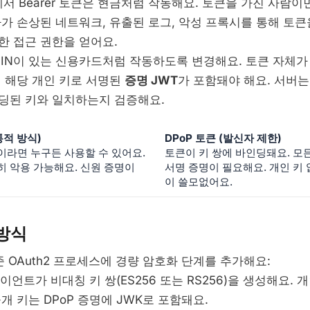
.0에서 Bearer 토큰은 현금처럼 작동해요. 토큰을 가진 사람
자가 손상된 네트워크, 유출된 로그, 악성 프록시를 통해 토
한 접근 권한을 얻어요.
 PIN이 있는 신용카드처럼 작동하도록 변경해요. 토큰 자체가
에 해당 개인 키로 서명된
증명 JWT
가 포함돼야 해요. 서버
딩된 키와 일치하는지 검증해요.
전통적 방식)
DPoP 토큰 (발신자 제한)
이라면 누구든 사용할 수 있어요.
토큰이 키 쌍에 바인딩돼요. 모
히 악용 가능해요. 신원 증명이
서명 증명이 필요해요. 개인 키
이 쓸모없어요.
 방식
준 OAuth2 프로세스에 경량 암호화 단계를 추가해요:
이언트가 비대칭 키 쌍(ES256 또는 RS256)을 생성해요. 
개 키는 DPoP 증명에 JWK로 포함돼요.