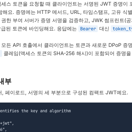
액세스 토큰을 요청할 때 클라이언트는 서명된 JWT 증명이
함해요. 증명에는 HTTP 메서드, URL, 타임스탬프, 고유 
 권한 부여 서버가 증명 서명을 검증하고, JWK 썸프린트(공개
발급된 토큰에 바인딩해요. 응답에는
Bearer
대신
token_t
 모든 API 호출에서 클라이언트는 토큰과 새로운 DPoP 증
h
클레임(액세스 토큰의 SHA-256 해시)이 포함되어 증명을
 내부
더, 페이로드, 서명의 세 부분으로 구성된 컴팩트 JWT예요.
entifies the key and algorithm

+jwt",

6",
