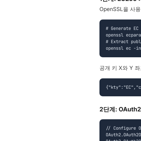
OpenSSL을 사
# Generate EC 
openssl ecpara
# Extract publ
openssl ec -in
공개 키 X와 Y 
{"kty":"EC","c
2단계: OAut
// Configure O
OAuth2.OAuth2O