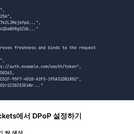
",

256",

7kZLJMej6fpd...",

cQGaBERgSZUb..."

roves freshness and binds to the request

",

s://auth.example.com/oauth/token",

50263,

CD1F-95F7-401B-A2F5-195A31DB1802",

O2r2Z3DZ53EsNr..."

ckets에서 DPoP 설정하기
 키 쌍 생성