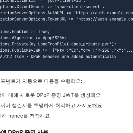
ptions.ClientId := 'your-client-id';

ptions.ClientSecret := 'your-client-secret';

zationServerOptions.AuthURL := 'https://auth.example.com
zationServerOptions.TokenURL := 'https://auth.example.co
ions.Enabled := True;

ions.Algorithm := dpopES256;

ions.PrivateKey.LoadFromFile('dpop_private.pem');

ions.PublicKeyJWK := '{"kty":"EC","crv":"P-256","x":"...
Auth2 flow - DPoP headers are added automatically

컴포넌트가 자동으로 다음을 수행해요:
에 대해 새로운 DPoP 증명 JWT를 생성해요
서버 챌린지를 투명하게 처리하고 재시도해요
해 nonce를 저장해요
출에 DPoP 증명 사용