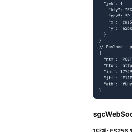
  "jwk": {

    "kty": "EC
    "crv": "P-
    "x": "cWs3
    "y": "e2bk
  }

}

// Payload - p
{

  "htm": "POST
  "htu": "http
  "iat": 17749
  "jti": "F1AF
  "ath": "fUHy
}
sgcWebSo
1단계: ES256