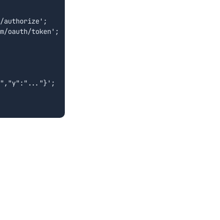
/authorize';

m/oauth/token';

","y":"..."}';
