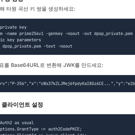
용해 타원 곡선 키 쌍을 생성하세요:
private key

m -name prime256v1 -genkey -noout -out dpop_private.pem

ic key parameters

 dpop_private.pem -text -noout
좌표를 Base64URL로 변환해 JWK를 만드세요:
rv":"P-256","x":"cWs37kZLJMej6fpdyKaI8Gz6CE...","y":"e2b
h2 클라이언트 설정
Auth2 as usual

ptions.GrantType := auth2CodePKCE;
