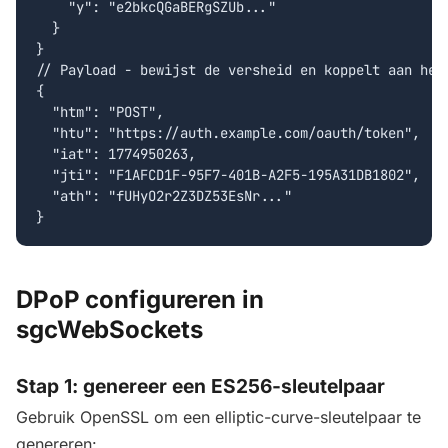
    "y": "e2bkcQGaBERgSZUb..."

  }

}

// Payload - bewijst de versheid en koppelt aan het 
{

  "htm": "POST",

  "htu": "https://auth.example.com/oauth/token",

  "iat": 1774950263,

  "jti": "F1AFCD1F-95F7-401B-A2F5-195A31DB1802",

  "ath": "fUHyO2r2Z3DZ53EsNr..."

}
DPoP configureren in
sgcWebSockets
Stap 1: genereer een ES256-sleutelpaar
Gebruik OpenSSL om een elliptic-curve-sleutelpaar te
genereren: