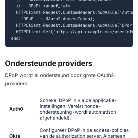
  //   DPoP: <proof_jwt>

  HTTPClient.Request.CustomHeaders.AddValue('Authori
    'DPoP ' + OAuth2.AccessToken);

  HTTPClient.Request.CustomHeaders.AddValue('DPoP', 
  HTTPClient.Get('https://api.example.com/userinfo')
end;
Ondersteunde providers
DPoP wordt al ondersteund door grote OAuth2-
providers:
Schakel DPoP in via de applicatie-
instellingen. Vereist nonce-
Auth0
ondersteuning (wordt automatisch
afgehandeld).
Configureer DPoP in de access-policies
Okta
van de authorization server. Algemeen