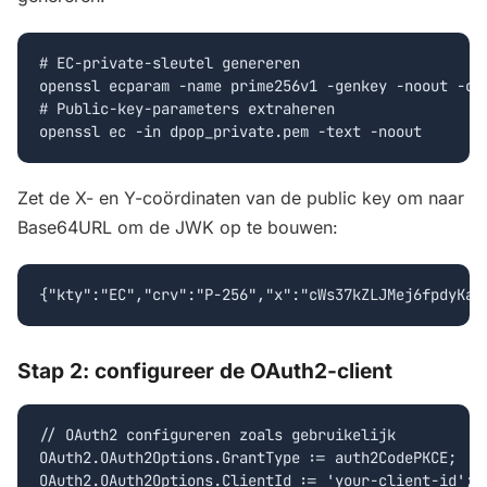
# EC-private-sleutel genereren

openssl ecparam -name prime256v1 -genkey -noout -out
# Public-key-parameters extraheren

openssl ec -in dpop_private.pem -text -noout
Zet de X- en Y-coördinaten van de public key om naar
Base64URL om de JWK op te bouwen:
{"kty":"EC","crv":"P-256","x":"cWs37kZLJMej6fpdyKaI
Stap 2: configureer de OAuth2-client
// OAuth2 configureren zoals gebruikelijk

OAuth2.OAuth2Options.GrantType := auth2CodePKCE;

OAuth2.OAuth2Options.ClientId := 'your-client-id';
