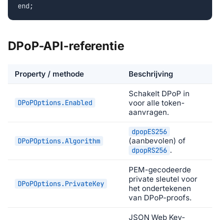
end;
DPoP-API-referentie
Property / methode
Beschrijving
Schakelt DPoP in
DPoPOptions.Enabled
voor alle token-
aanvragen.
dpopES256
(aanbevolen) of
DPoPOptions.Algorithm
.
dpopRS256
PEM-gecodeerde
private sleutel voor
DPoPOptions.PrivateKey
het ondertekenen
van DPoP-proofs.
JSON Web Key-