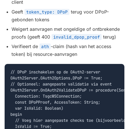
client
Geeft
terug voor DPoP-
token_type: DPoP
gebonden tokens
Weigert aanvragen met ongeldige of ontbrekende
proofs (geeft 400
terug)
invalid_dpop_proof
Verifieert de
-claim (hash van het access
ath
token) bij resource-aanvragen
// DPoP inschakelen op de OAuth2-server

OAuth2Server.OAuth2Options.DPoP := True;

// Optioneel: aangepaste validatie via event

OAuth2Server.OnOAuth2ValidateDPoP := procedure(Sende
  Connection: TsgcWSConnection;

  const DPoPProof, AccessToken: String;

  var IsValid: Boolean)

begin

  // Voeg hier aangepaste checks toe (bijvoorbeeld v
  IsValid := True;
