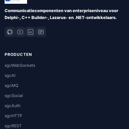
Communicatiecomponenten van enterpriseniveau voor
Delphi-, C++ Builder-, Lazarus- en .NET-ontwikkelaars.
PRODUCTEN
sgcWebSockets
sgcAI
sgcMQ
sgcSocial
sgcAuth
sgcHTTP
sgcREST