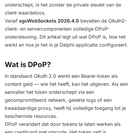
onderschept, is het zonder de private sleutel van de
client waardeloos.
Vanaf
sgcWebSockets 2026.4.0
bevatten de OAuth2-
client- en servercomponenten volledige DPoP-
ondersteuning. Dit artikel legt uit wat DPoP is, hoe het
werkt en hoe je het in je Delphi-applicatie configureert.
Wat is DPoP?
In standaard OAuth 2.0 werkt een Bearer-token als
contant geld — wie het heeft, kan het uitgeven. Als een
aanvaller het token onderschept via een
gecompromitteerd netwerk, gelekte logs of een
kwaadaardige proxy, heeft hij volledige toegang tot je
beschermde resources.
DPoP verandert dat door tokens te laten werken als
een creditcard met pincode. Het token zelf is