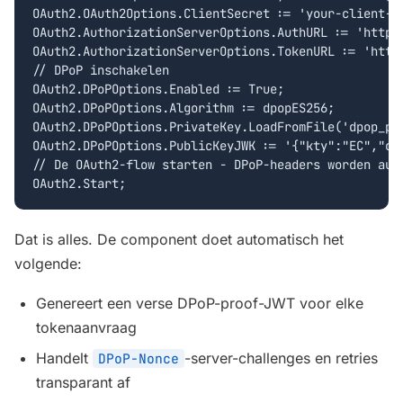
OAuth2.OAuth2Options.ClientSecret := 'your-client-se
OAuth2.AuthorizationServerOptions.AuthURL := 'https:
OAuth2.AuthorizationServerOptions.TokenURL := 'https
// DPoP inschakelen

OAuth2.DPoPOptions.Enabled := True;

OAuth2.DPoPOptions.Algorithm := dpopES256;

OAuth2.DPoPOptions.PrivateKey.LoadFromFile('dpop_pri
OAuth2.DPoPOptions.PublicKeyJWK := '{"kty":"EC","crv
// De OAuth2-flow starten - DPoP-headers worden auto
OAuth2.Start;
Dat is alles. De component doet automatisch het
volgende:
Genereert een verse DPoP-proof-JWT voor elke
tokenaanvraag
Handelt
-server-challenges en retries
DPoP-Nonce
transparant af