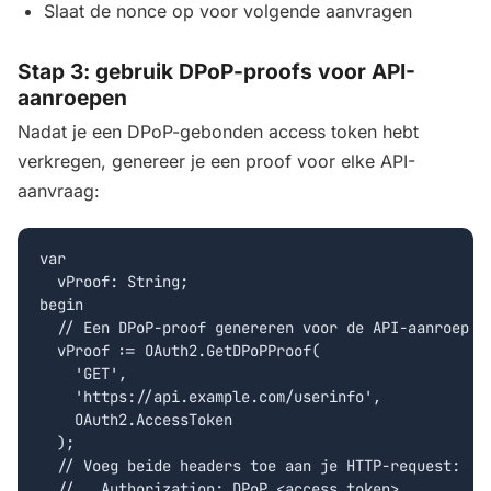
Slaat de nonce op voor volgende aanvragen
Stap 3: gebruik DPoP-proofs voor API-
aanroepen
Nadat je een DPoP-gebonden access token hebt
verkregen, genereer je een proof voor elke API-
aanvraag:
var

  vProof: String;

begin

  // Een DPoP-proof genereren voor de API-aanroep

  vProof := OAuth2.GetDPoPProof(

    'GET',

    'https://api.example.com/userinfo',

    OAuth2.AccessToken

  );

  // Voeg beide headers toe aan je HTTP-request:

  //   Authorization: DPoP <access_token>
