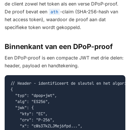
de client zowel het token als een verse DPoP-proof.
De proof bevat een
-claim (SHA-256-hash van
ath
het access token), waardoor de proof aan dat
specifieke token wordt gekoppeld.
Binnenkant van een DPoP-proof
Een DPoP-proof is een compacte JWT met drie delen:
header, payload en handtekening.
// Header - identificeert de sleutel en het algoritm
{

  "typ": "dpop+jwt",

  "alg": "ES256",

  "jwk": {

    "kty": "EC",

    "crv": "P-256",

    "x": "cWs37kZLJMej6fpd...",
