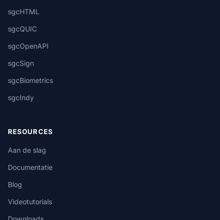
sgcHTML
sgcQUIC
sgcOpenAPI
sgcSign
sgcBiometrics
sgcIndy
RESOURCES
Aan de slag
Documentatie
Blog
Videotutorials
Downloads