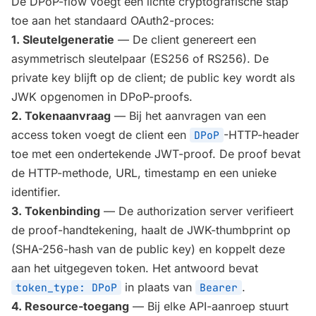
De DPoP-flow voegt een lichte cryptografische stap
toe aan het standaard OAuth2-proces:
1. Sleutelgeneratie
— De client genereert een
asymmetrisch sleutelpaar (ES256 of RS256). De
private key blijft op de client; de public key wordt als
JWK opgenomen in DPoP-proofs.
2. Tokenaanvraag
— Bij het aanvragen van een
access token voegt de client een
-HTTP-header
DPoP
toe met een ondertekende JWT-proof. De proof bevat
de HTTP-methode, URL, timestamp en een unieke
identifier.
3. Tokenbinding
— De authorization server verifieert
de proof-handtekening, haalt de JWK-thumbprint op
(SHA-256-hash van de public key) en koppelt deze
aan het uitgegeven token. Het antwoord bevat
in plaats van
.
token_type: DPoP
Bearer
4. Resource-toegang
— Bij elke API-aanroep stuurt