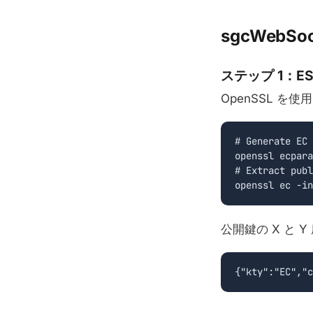
sgcWebSo
ステップ 1：E
OpenSSL 
# Generate EC 
openssl ecpara
# Extract publ
openssl ec -in
公開鍵の X と Y
{"kty":"EC","c