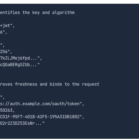
entifies the key and algorithm

+jwt",

6",

",

256",

7kZLJMej6fpd...",

cQGaBERgSZUb..."

roves freshness and binds to the request

",

s://auth.example.com/oauth/token",

50263,

CD1F-95F7-401B-A2F5-195A31DB1802",

O2r2Z3DZ53EsNr..."
