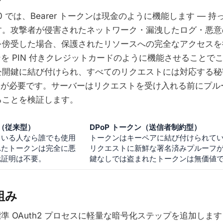
 2.0 では、Bearer トークンは現金のように機能します —
す。攻撃者が侵害されたネットワーク・漏洩したログ・悪意
を傍受した場合、保護されたリソースへの完全なアクセスを
クンを PIN 付きクレジットカードのように機能させることで
公開鍵に結び付けられ、すべてのリクエストには対応する秘
が必要です。サーバーはリクエストを受け入れる前にプル
ることを検証します。
ン（従来型）
DPoP トークン（送信者制約型）
ている人なら誰でも使用
トークンはキーペアに結び付けられて
れたトークンは完全に悪
リクエストに新鮮な署名済みプルーフ
元証明は不要。
鍵なしでは盗まれたトークンは無価値
組み
標準 OAuth2 プロセスに軽量な暗号化ステップを追加しま