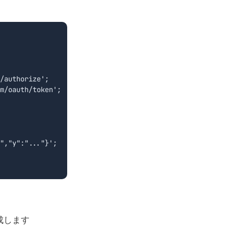
/authorize';

m/oauth/token';

","y":"..."}';

成します