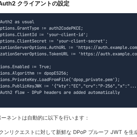
Auth2 クライアントの設定
Auth2 as usual

ptions.GrantType := auth2CodePKCE;

ptions.ClientId := 'your-client-id';

ptions.ClientSecret := 'your-client-secret';

zationServerOptions.AuthURL := 'https://auth.example.com
zationServerOptions.TokenURL := 'https://auth.example.co
ions.Enabled := True;

ions.Algorithm := dpopES256;

ions.PrivateKey.LoadFromFile('dpop_private.pem');

ions.PublicKeyJWK := '{"kty":"EC","crv":"P-256","x":"...
Auth2 flow - DPoP headers are added automatically

ポーネントは自動的に以下を行います：
ンリクエストに対して新鮮な DPoP プルーフ JWT を生