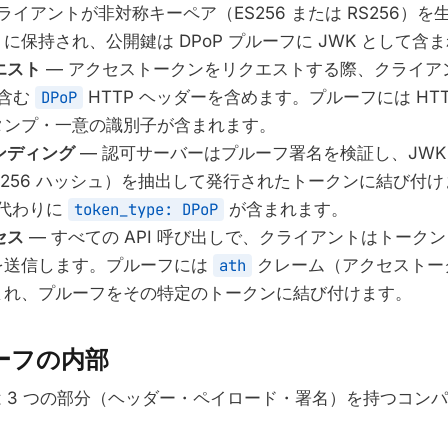
ライアントが非対称キーペア（ES256 または RS256）
に保持され、公開鍵は DPoP プルーフに JWK として含
エスト
— アクセストークンをリクエストする際、クライア
を含む
DPoP
HTTP ヘッダーを含めます。プルーフには HT
タンプ・一意の識別子が含まれます。
インディング
— 認可サーバーはプルーフ署名を検証し、JWK
A-256 ハッシュ）を抽出して発行されたトークンに結び付
代わりに
token_type: DPoP
が含まれます。
セス
— すべての API 呼び出しで、クライアントはトークンと
を送信します。プルーフには
ath
クレーム（アクセストークン
まれ、プルーフをその特定のトークンに結び付けます。
ルーフの内部
フは 3 つの部分（ヘッダー・ペイロード・署名）を持つコンパク