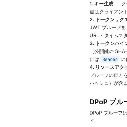
1. キー生成
— ク
鍵はクライアント
2. トークンリク
JWT プルーフ
URL・タイムス
3. トークンバ
（公開鍵の SH
には
Bearer
の
4. リソースアク
プルーフの両方
ハッシュ）が含
DPoP プ
DPoP プルー
す。