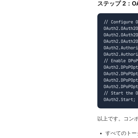
ステップ 2：O
// Configure O
OAuth2.OAuth2O
OAuth2.OAuth2O
OAuth2.OAuth2O
OAuth2.Authori
OAuth2.Authori
// Enable DPoP

OAuth2.DPoPOpt
OAuth2.DPoPOpt
OAuth2.DPoPOpt
OAuth2.DPoPOpt
// Start the O
OAuth2.Start;
以上です。コン
すべてのトーク