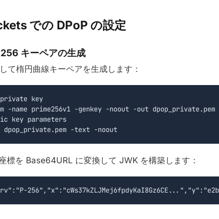
ckets での DPoP の設定
S256 キーペアの生成
を使用して楕円曲線キーペアを生成します：
private key

m -name prime256v1 -genkey -noout -out dpop_private.pem

ic key parameters

 dpop_private.pem -text -noout
 座標を Base64URL に変換して JWK を構築します：
rv":"P-256","x":"cWs37kZLJMej6fpdyKaI8Gz6CE...","y":"e2b