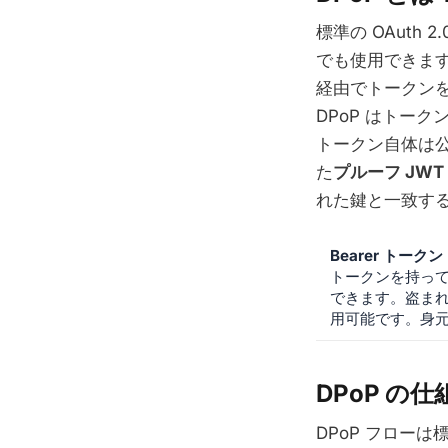
標準の OAuth
でも使用できま
経由でトークン
DPoP はトー
トークン自体は
た
プルーフ JWT
れた鍵と一致す
Bearer トーク
トークンを持っ
できます。盗ま
用可能です。身
DPoP の仕
DPoP フローは