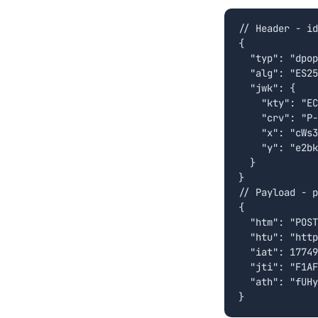
// Header - id
{

  "typ": "dpop
  "alg": "ES25
  "jwk": {

    "kty": "EC
    "crv": "P-
    "x": "cWs3
    "y": "e2bk
  }

}

// Payload - p
{

  "htm": "POST
  "htu": "http
  "iat": 17749
  "jti": "F1AF
  "ath": "fUHy
}