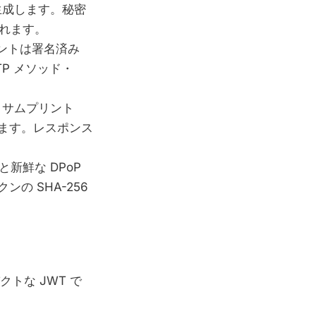
を生成します。秘密
まれます。
ントは署名済み
TP メソッド・
 サムプリント
けます。レスポンス
新鮮な DPoP
の SHA-256
トな JWT で