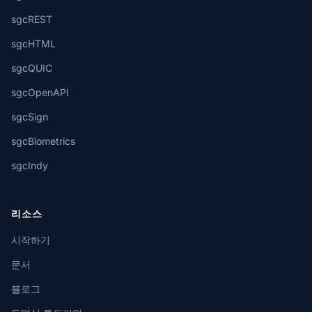
sgcREST
sgcHTML
sgcQUIC
sgcOpenAPI
sgcSign
sgcBiometrics
sgcIndy
리소스
시작하기
문서
블로그