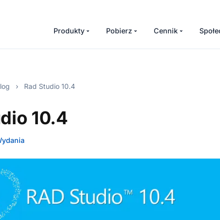
Produkty
Pobierz
Cennik
Społe
log
›
Rad Studio 10.4
dio 10.4
ydania