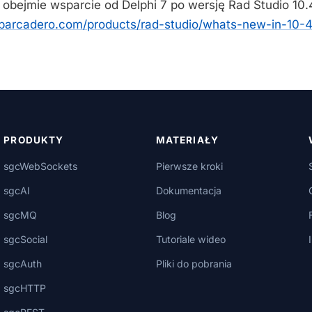
 obejmie wsparcie od Delphi 7 po wersję Rad Studio 10.
barcadero.com/products/rad-studio/whats-new-in-10-
PRODUKTY
MATERIAŁY
sgcWebSockets
Pierwsze kroki
sgcAI
Dokumentacja
sgcMQ
Blog
sgcSocial
Tutoriale wideo
sgcAuth
Pliki do pobrania
sgcHTTP